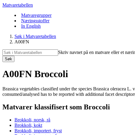
Matvaretabellen
Matvaregrupper
Næringsstoffer
In English
Søk i Matvaretabellen
A00FN
Skriv navnet på en matvare eller et næri
Søk
A00FN Broccoli
Brassica vegetables classified under the species Brassica oleracea L.
consumed/analysed has to be reported with additional facet descriptors. 
Matvarer klassifisert som Broccoli
Brokkoli, norsk, rå
Brokkoli, kokt
Brokkoli, importert, fryst