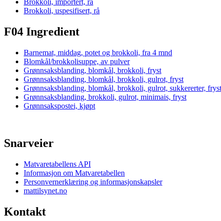
Brokkoli, importert, rå
Brokkoli, uspesifisert, rå
F04 Ingredient
Barnemat, middag, potet og brokkoli, fra 4 mnd
Blomkål/brokkolisuppe, av pulver
Grønnsaksblanding, blomkål, brokkoli, fryst
Grønnsaksblanding, blomkål, brokkoli, gulrot, fryst
Grønnsaksblanding, blomkål, brokkoli, gulrot, sukkererter, frys
Grønnsaksblanding, brokkoli, gulrot, minimais, fryst
Grønnsakspostei, kjøpt
Snarveier
Matvaretabellens API
Informasjon om Matvaretabellen
Personvernerklæring og informasjonskapsler
mattilsynet.no
Kontakt