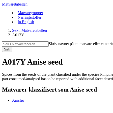
Matvaretabellen
Matvaregrupper
Næringsstoffer
In English
Søk i Matvaretabellen
A017Y
Skriv navnet på en matvare eller et næri
Søk
A017Y Anise seed
Spices from the seeds of the plant classified under the species Pimp
part consumed/analysed has to be reported with additional facet descript
Matvarer klassifisert som Anise seed
Anisfrø