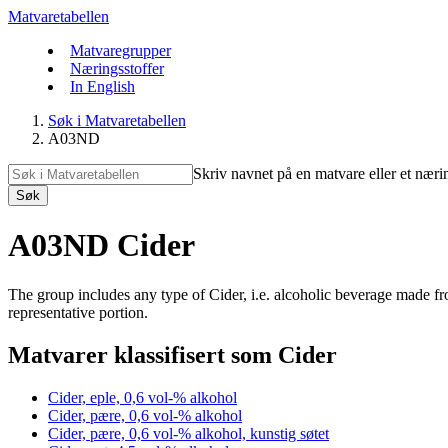
Matvaretabellen
Matvaregrupper
Næringsstoffer
In English
Søk i Matvaretabellen
A03ND
Skriv navnet på en matvare eller et næri
Søk
A03ND Cider
The group includes any type of Cider, i.e. alcoholic beverage made f
representative portion.
Matvarer klassifisert som Cider
Cider, eple, 0,6 vol-% alkohol
Cider, pære, 0,6 vol-% alkohol
Cider, pære, 0,6 vol-% alkohol, kunstig søtet