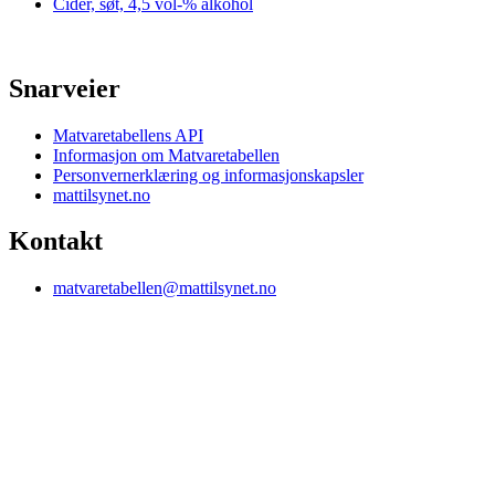
Cider, søt, 4,5 vol-% alkohol
Snarveier
Matvaretabellens API
Informasjon om Matvaretabellen
Personvernerklæring og informasjonskapsler
mattilsynet.no
Kontakt
matvaretabellen@mattilsynet.no