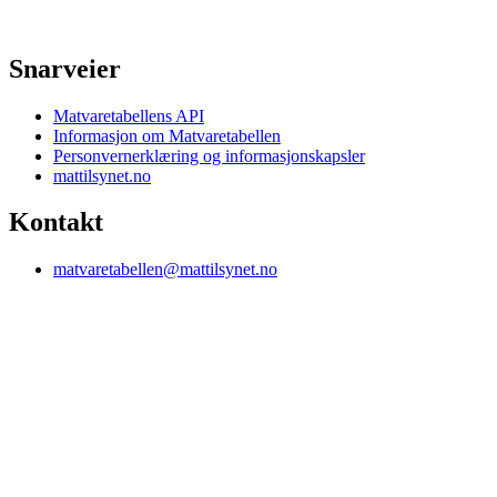
Snarveier
Matvaretabellens API
Informasjon om Matvaretabellen
Personvernerklæring og informasjonskapsler
mattilsynet.no
Kontakt
matvaretabellen@mattilsynet.no