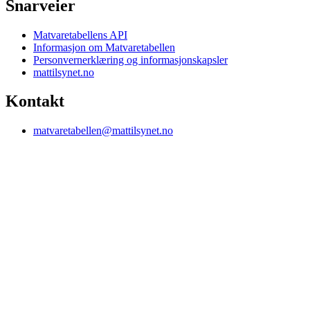
Snarveier
Matvaretabellens API
Informasjon om Matvaretabellen
Personvernerklæring og informasjonskapsler
mattilsynet.no
Kontakt
matvaretabellen@mattilsynet.no