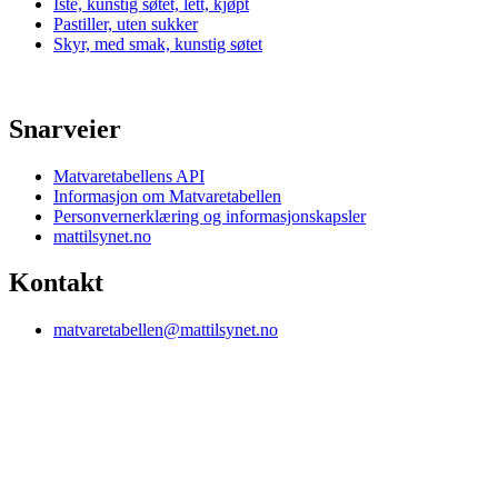
Iste, kunstig søtet, lett, kjøpt
Pastiller, uten sukker
Skyr, med smak, kunstig søtet
Snarveier
Matvaretabellens API
Informasjon om Matvaretabellen
Personvernerklæring og informasjonskapsler
mattilsynet.no
Kontakt
matvaretabellen@mattilsynet.no