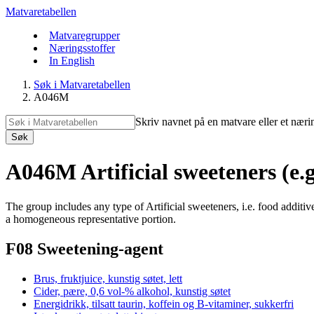
Matvaretabellen
Matvaregrupper
Næringsstoffer
In English
Søk i Matvaretabellen
A046M
Skriv navnet på en matvare eller et næri
Søk
A046M Artificial sweeteners (e.g
The group includes any type of Artificial sweeteners, i.e. food additiv
a homogeneous representative portion.
F08 Sweetening-agent
Brus, fruktjuice, kunstig søtet, lett
Cider, pære, 0,6 vol-% alkohol, kunstig søtet
Energidrikk, tilsatt taurin, koffein og B-vitaminer, sukkerfri