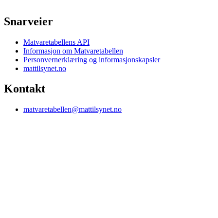
Snarveier
Matvaretabellens API
Informasjon om Matvaretabellen
Personvernerklæring og informasjonskapsler
mattilsynet.no
Kontakt
matvaretabellen@mattilsynet.no