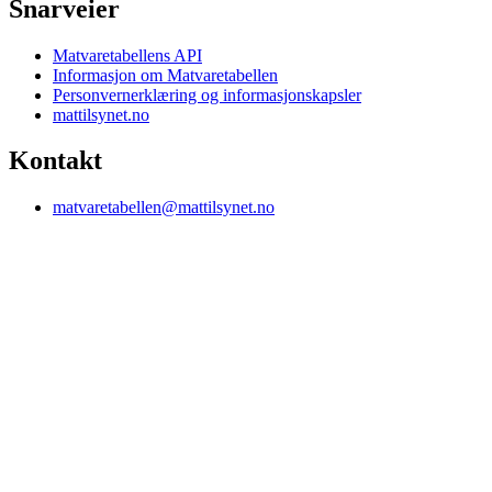
Snarveier
Matvaretabellens API
Informasjon om Matvaretabellen
Personvernerklæring og informasjonskapsler
mattilsynet.no
Kontakt
matvaretabellen@mattilsynet.no