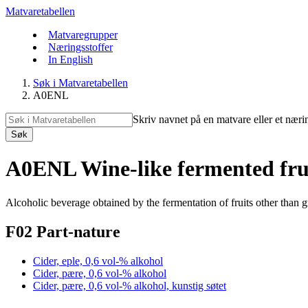
Matvaretabellen
Matvaregrupper
Næringsstoffer
In English
Søk i Matvaretabellen
A0ENL
Skriv navnet på en matvare eller et næri
Søk
A0ENL Wine-like fermented frui
Alcoholic beverage obtained by the fermentation of fruits other than g
F02 Part-nature
Cider, eple, 0,6 vol-% alkohol
Cider, pære, 0,6 vol-% alkohol
Cider, pære, 0,6 vol-% alkohol, kunstig søtet