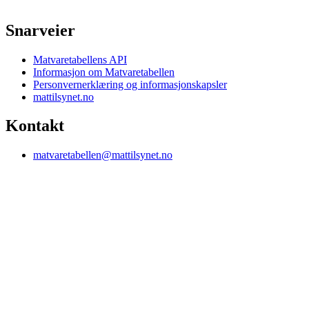
Snarveier
Matvaretabellens API
Informasjon om Matvaretabellen
Personvernerklæring og informasjonskapsler
mattilsynet.no
Kontakt
matvaretabellen@mattilsynet.no