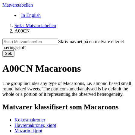
Matvaretabellen
In English
Søk i Matvaretabellen
A00CN
Skriv navnet på en matvare eller et
næringsstoff
Søk
A00CN Macaroons
The group includes any type of Macaroons, i.e. almond-based small
round baked sweets. The part consumed/analysed is by default the
whole or a portion of it representing the observed heterogeneity.
Matvarer klassifisert som Macaroons
Kokosmakroner
Havremakroner, kjøpt
Mazarin, kjøpt