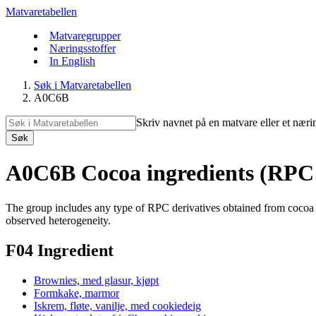
Matvaretabellen
Matvaregrupper
Næringsstoffer
In English
Søk i Matvaretabellen
A0C6B
Skriv navnet på en matvare eller et næri
Søk
A0C6B Cocoa ingredients (RPC 
The group includes any type of RPC derivatives obtained from cocoa be
observed heterogeneity.
F04 Ingredient
Brownies, med glasur, kjøpt
Formkake, marmor
Iskrem, fløte, vanilje, med cookiedeig