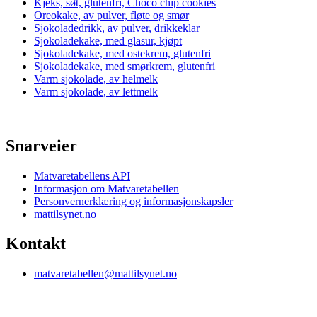
Kjeks, søt, glutenfri, Choco chip cookies
Oreokake, av pulver, fløte og smør
Sjokoladedrikk, av pulver, drikkeklar
Sjokoladekake, med glasur, kjøpt
Sjokoladekake, med ostekrem, glutenfri
Sjokoladekake, med smørkrem, glutenfri
Varm sjokolade, av helmelk
Varm sjokolade, av lettmelk
Snarveier
Matvaretabellens API
Informasjon om Matvaretabellen
Personvernerklæring og informasjonskapsler
mattilsynet.no
Kontakt
matvaretabellen@mattilsynet.no