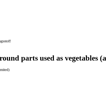
ngsstoff
und parts used as vegetables (a
imited)