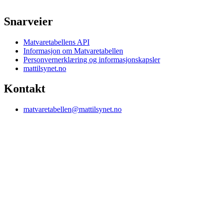
Snarveier
Matvaretabellens API
Informasjon om Matvaretabellen
Personvernerklæring og informasjonskapsler
mattilsynet.no
Kontakt
matvaretabellen@mattilsynet.no