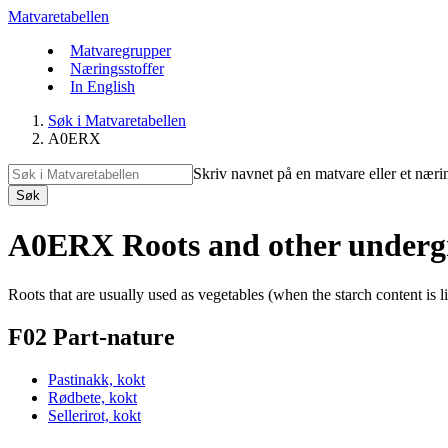
Matvaretabellen
Matvaregrupper
Næringsstoffer
In English
Søk i Matvaretabellen
A0ERX
Skriv navnet på en matvare eller et næri
Søk
A0ERX Roots and other undergro
Roots that are usually used as vegetables (when the starch content is l
F02 Part-nature
Pastinakk, kokt
Rødbete, kokt
Sellerirot, kokt