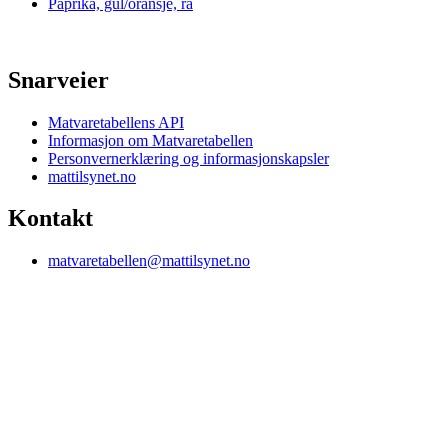
Paprika, gul/oransje, rå
Snarveier
Matvaretabellens API
Informasjon om Matvaretabellen
Personvernerklæring og informasjonskapsler
mattilsynet.no
Kontakt
matvaretabellen@mattilsynet.no