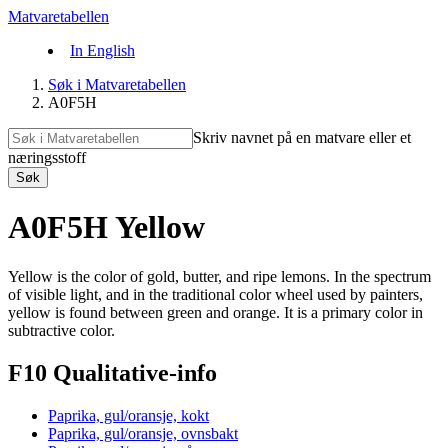
Matvaretabellen
In English
Søk i Matvaretabellen
A0F5H
Skriv navnet på en matvare eller et
næringsstoff
Søk
A0F5H Yellow
Yellow is the color of gold, butter, and ripe lemons. In the spectrum
of visible light, and in the traditional color wheel used by painters,
yellow is found between green and orange. It is a primary color in
subtractive color.
F10 Qualitative-info
Paprika, gul/oransje, kokt
Paprika, gul/oransje, ovnsbakt