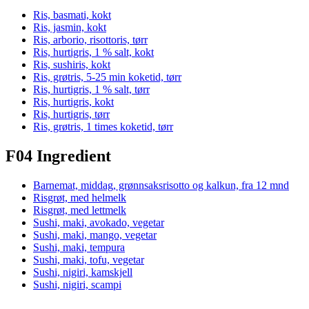
Ris, basmati, kokt
Ris, jasmin, kokt
Ris, arborio, risottoris, tørr
Ris, hurtigris, 1 % salt, kokt
Ris, sushiris, kokt
Ris, grøtris, 5-25 min koketid, tørr
Ris, hurtigris, 1 % salt, tørr
Ris, hurtigris, kokt
Ris, hurtigris, tørr
Ris, grøtris, 1 times koketid, tørr
F04 Ingredient
Barnemat, middag, grønnsaksrisotto og kalkun, fra 12 mnd
Risgrøt, med helmelk
Risgrøt, med lettmelk
Sushi, maki, avokado, vegetar
Sushi, maki, mango, vegetar
Sushi, maki, tempura
Sushi, maki, tofu, vegetar
Sushi, nigiri, kamskjell
Sushi, nigiri, scampi