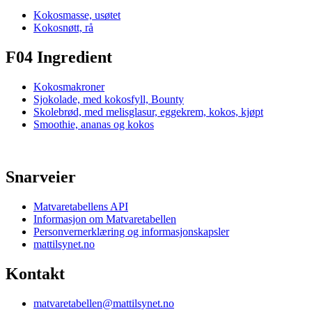
Kokosmasse, usøtet
Kokosnøtt, rå
F04 Ingredient
Kokosmakroner
Sjokolade, med kokosfyll, Bounty
Skolebrød, med melisglasur, eggekrem, kokos, kjøpt
Smoothie, ananas og kokos
Snarveier
Matvaretabellens API
Informasjon om Matvaretabellen
Personvernerklæring og informasjonskapsler
mattilsynet.no
Kontakt
matvaretabellen@mattilsynet.no