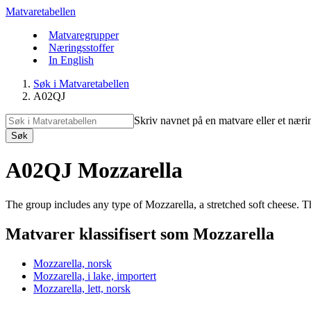
Matvaretabellen
Matvaregrupper
Næringsstoffer
In English
Søk i Matvaretabellen
A02QJ
Skriv navnet på en matvare eller et næri
Søk
A02QJ Mozzarella
The group includes any type of Mozzarella, a stretched soft cheese. Th
Matvarer klassifisert som Mozzarella
Mozzarella, norsk
Mozzarella, i lake, importert
Mozzarella, lett, norsk