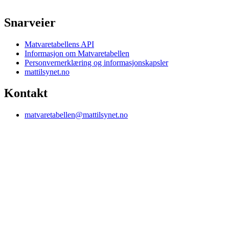
Snarveier
Matvaretabellens API
Informasjon om Matvaretabellen
Personvernerklæring og informasjonskapsler
mattilsynet.no
Kontakt
matvaretabellen@mattilsynet.no