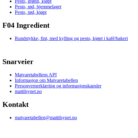
Pesto, grønn, kjøpt
Pesto, rød, hjemmelaget
Pesto, rød, kjøpt
F04 Ingredient
Rundstykke, fint, med kylling og pesto, kjøpt i kafé/bakeri
Snarveier
Matvaretabellens API
Informasjon om Matvaretabellen
Personvernerklæring og informasjonskapsler
mattilsynet.no
Kontakt
matvaretabellen@mattilsynet.no