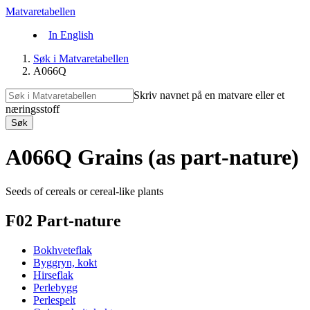
Matvaretabellen
In English
Søk i Matvaretabellen
A066Q
Skriv navnet på en matvare eller et
næringsstoff
Søk
A066Q Grains (as part-nature)
Seeds of cereals or cereal-like plants
F02 Part-nature
Bokhveteflak
Byggryn, kokt
Hirseflak
Perlebygg
Perlespelt