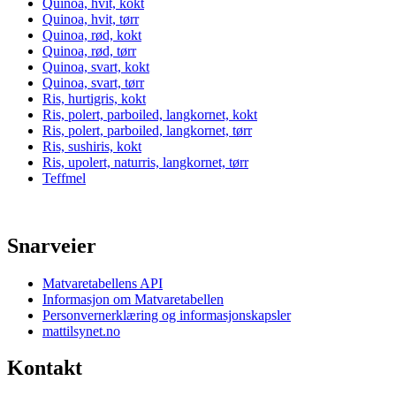
Quinoa, hvit, kokt
Quinoa, hvit, tørr
Quinoa, rød, kokt
Quinoa, rød, tørr
Quinoa, svart, kokt
Quinoa, svart, tørr
Ris, hurtigris, kokt
Ris, polert, parboiled, langkornet, kokt
Ris, polert, parboiled, langkornet, tørr
Ris, sushiris, kokt
Ris, upolert, naturris, langkornet, tørr
Teffmel
Snarveier
Matvaretabellens API
Informasjon om Matvaretabellen
Personvernerklæring og informasjonskapsler
mattilsynet.no
Kontakt