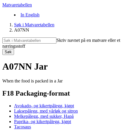
Matvaretabellen
In English
Søk i Matvaretabellen
A07NN
Skriv navnet på en matvare eller et
næringsstoff
Søk
A07NN Jar
When the food is packed in a Jar
F18 Packaging-format
Avokado- og kikertpålegg, kjøpt
Laksepålegg, med vårløk og sitron
Melkepålegg, med sukker, Hapå
Paprika- og kikertpålegg, kjøpt
Tacosaus