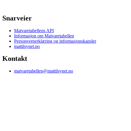
Snarveier
Matvaretabellens API
Informasjon om Matvaretabellen
Personvernerklæring og informasjonskapsler
mattilsynet.no
Kontakt
matvaretabellen@mattilsynet.no