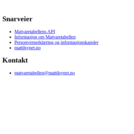
Snarveier
Matvaretabellens API
Informasjon om Matvaretabellen
Personvernerklæring og informasjonskapsler
mattilsynet.no
Kontakt
matvaretabellen@mattilsynet.no