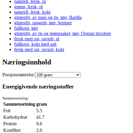
naturell, fersk, rå
grønn, fersk, rå
naturell, fersk, kokt
glutenfri, av mais og ris, tørr, Barilla
glutenfri, spagetti, tørr, Semper
fullkorn, tørr
glutenfri, av ris og grønnsaker, tørr, Orgran tricolore
fersk med ost, ravioli, rå
fullkorn, kokt med salt
fersk med ost, ravioli, kokt
Næringsinnhold
Porsjonsstørrelse:
Energigivende næringsstoffer
Sammensetning
Sammensetning
gram
Fett
5.5
Karbohydrat
41.7
Protein
9.6
Kostfiber
2.0