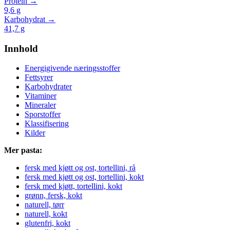
Protein →
9,6
g
Karbohydrat →
41,7
g
Innhold
Energigivende næringsstoffer
Fettsyrer
Karbohydrater
Vitaminer
Mineraler
Sporstoffer
Klassifisering
Kilder
Mer pasta:
fersk med kjøtt og ost, tortellini, rå
fersk med kjøtt og ost, tortellini, kokt
fersk med kjøtt, tortellini, kokt
grønn, fersk, kokt
naturell, tørr
naturell, kokt
glutenfri, kokt