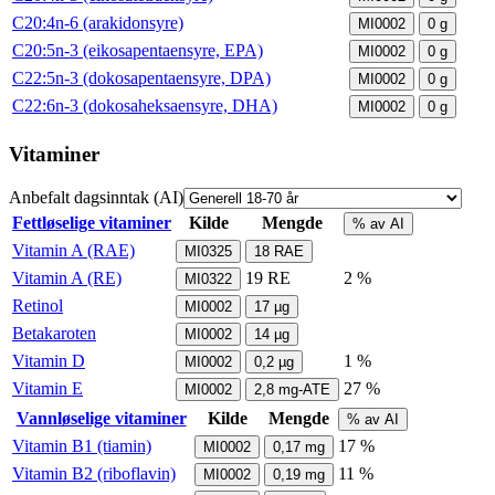
C20:4n-6 (arakidonsyre)
MI0002
0
g
C20:5n-3 (eikosapentaensyre, EPA)
MI0002
0
g
C22:5n-3 (dokosapentaensyre, DPA)
MI0002
0
g
C22:6n-3 (dokosaheksaensyre, DHA)
MI0002
0
g
Vitaminer
Anbefalt dagsinntak (AI)
Fettløselige vitaminer
Kilde
Mengde
% av AI
Vitamin A (RAE)
MI0325
18
RAE
Vitamin A (RE)
19
RE
2 %
MI0322
Retinol
MI0002
17
µg
Betakaroten
MI0002
14
µg
Vitamin D
1 %
MI0002
0,2
µg
Vitamin E
27 %
MI0002
2,8
mg-ATE
Vannløselige vitaminer
Kilde
Mengde
% av AI
Vitamin B1 (tiamin)
17 %
MI0002
0,17
mg
Vitamin B2 (riboflavin)
11 %
MI0002
0,19
mg