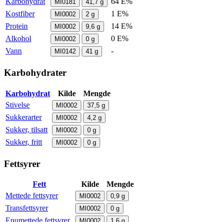
Karbohydrat
64 E%
MI0181
41,7
g
Kostfiber
1 E%
MI0002
2
g
Protein
14 E%
MI0002
9,6
g
Alkohol
0 E%
MI0002
0
g
Vann
-
MI0142
41
g
Karbohydrater
Karbohydrat
Kilde
Mengde
Stivelse
MI0002
37,5
g
Sukkerarter
MI0002
4,2
g
Sukker, tilsatt
MI0002
0
g
Sukker, fritt
MI0002
0
g
Fettsyrer
Fett
Kilde
Mengde
Mettede fettsyrer
MI0002
0,9
g
Transfettsyrer
MI0002
0
g
Enumettede fettsyrer
MI0002
1,6
g