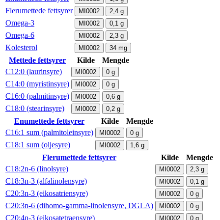
Flerumettede fettsyrer
MI0002
2,4
g
Omega-3
MI0002
0,1
g
Omega-6
MI0002
2,3
g
Kolesterol
MI0002
34
mg
Mettede fettsyrer
Kilde
Mengde
C12:0 (laurinsyre)
MI0002
0
g
C14:0 (myristinsyre)
MI0002
0
g
C16:0 (palmitinsyre)
MI0002
0,6
g
C18:0 (stearinsyre)
MI0002
0,2
g
Enumettede fettsyrer
Kilde
Mengde
C16:1 sum (palmitoleinsyre)
MI0002
0
g
C18:1 sum (oljesyre)
MI0002
1,6
g
Flerumettede fettsyrer
Kilde
Mengde
C18:2n-6 (linolsyre)
MI0002
2,3
g
C18:3n-3 (alfalinolensyre)
MI0002
0,1
g
C20:3n-3 (eikosatriensyre)
MI0002
0
g
C20:3n-6 (dihomo-gamma-linolensyre, DGLA)
MI0002
0
g
C20:4n-3 (eikosatetraensyre)
MI0002
0
g