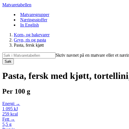
Matvaretabellen
Matvaregrupper
Næringsstoffer
In English
Korn- og bakevarer
Gryn, ris og pasta
Pasta, fersk kjøtt
Skriv navnet på en matvare eller et næri
Søk
Pasta, fersk med kjøtt, tortellini
Per
100 g
Energi →
1 095
kJ
259
kcal
Fett →
5,5
g