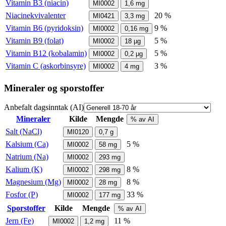
Vitamin B3 (niacin)
MI0002
1,6
mg
Niacinekvivalenter
20 %
MI0421
3,3
mg
Vitamin B6 (pyridoksin)
9 %
MI0002
0,16
mg
Vitamin B9 (folat)
5 %
MI0002
18
µg
Vitamin B12 (kobalamin)
5 %
MI0002
0,2
µg
Vitamin C (askorbinsyre)
3 %
MI0002
4
mg
Mineraler og sporstoffer
Anbefalt dagsinntak (AI)
Mineraler
Kilde
Mengde
% av AI
Salt (NaCl)
MI0120
0,7
g
Kalsium (Ca)
5 %
MI0002
58
mg
Natrium (Na)
MI0002
293
mg
Kalium (K)
8 %
MI0002
298
mg
Magnesium (Mg)
8 %
MI0002
28
mg
Fosfor (P)
33 %
MI0002
177
mg
Sporstoffer
Kilde
Mengde
% av AI
Jern (Fe)
11 %
MI0002
1,2
mg