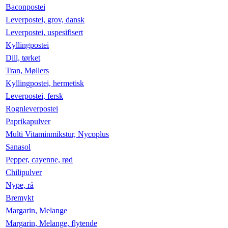
Baconpostei
Leverpostei, grov, dansk
Leverpostei, uspesifisert
Kyllingpostei
Dill, tørket
Tran, Møllers
Kyllingpostei, hermetisk
Leverpostei, fersk
Rognleverpostei
Paprikapulver
Multi Vitaminmikstur, Nycoplus
Sanasol
Pepper, cayenne, rød
Chilipulver
Nype, rå
Bremykt
Margarin, Melange
Margarin, Melange, flytende