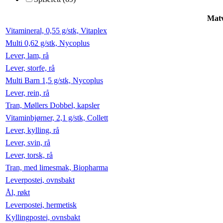
Mat
Vitamineral, 0,55 g/stk, Vitaplex
Multi 0,62 g/stk, Nycoplus
Lever, lam, rå
Lever, storfe, rå
Multi Barn 1,5 g/stk, Nycoplus
Lever, rein, rå
Tran, Møllers Dobbel, kapsler
Vitaminbjørner, 2,1 g/stk, Collett
Lever, kylling, rå
Lever, svin, rå
Lever, torsk, rå
Tran, med limesmak, Biopharma
Leverpostei, ovnsbakt
Ål, røkt
Leverpostei, hermetisk
Kyllingpostei, ovnsbakt