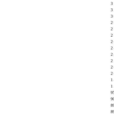
3
3
3
2
2
2
2
2
2
2
2
2
1
1
9
9
8
8