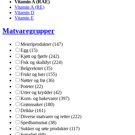
Vitamin A (RAE)
Vitamin A (RE)
Vitamin D
Vitamin E
Matvaregrupper
Meieriprodukter (147)
Egg (15)
Kjøtt og fjørfe (242)
Fisk og skalldyr (224)
Belgvekster (35)
Frukt og bær (155)
Nøtter og frø (36)
Poteter (22)
Urter og krydder (42)
Korn- og bakevarer (397)
Grønnsaker (180)
Drikke (161)
Diverse matvarer og retter (222)
Spedbarnsmat (38)
Sukker og søte produkter (117)
Spisefett (69)