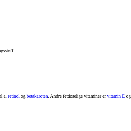
ngsstoff
bl.a.
retinol
og
betakaroten
. Andre fettløselige vitaminer er
vitamin E
o