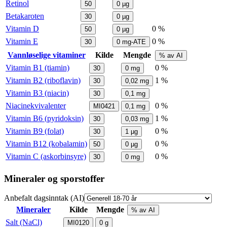
Retinol
50
0
µg
Betakaroten
30
0
µg
Vitamin D
0 %
50
0
µg
Vitamin E
0 %
30
0
mg-ATE
Vannløselige vitaminer
Kilde
Mengde
% av AI
Vitamin B1 (tiamin)
0 %
30
0
mg
Vitamin B2 (riboflavin)
1 %
30
0,02
mg
Vitamin B3 (niacin)
30
0,1
mg
Niacinekvivalenter
0 %
MI0421
0,1
mg
Vitamin B6 (pyridoksin)
1 %
30
0,03
mg
Vitamin B9 (folat)
0 %
30
1
µg
Vitamin B12 (kobalamin)
0 %
50
0
µg
Vitamin C (askorbinsyre)
0 %
30
0
mg
Mineraler og sporstoffer
Anbefalt dagsinntak (AI)
Mineraler
Kilde
Mengde
% av AI
Salt (NaCl)
MI0120
0
g