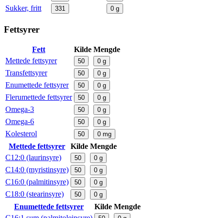
Sukker, fritt
331
0
g
Fettsyrer
Fett
Kilde
Mengde
Mettede fettsyrer
50
0
g
Transfettsyrer
50
0
g
Enumettede fettsyrer
50
0
g
Flerumettede fettsyrer
50
0
g
Omega-3
50
0
g
Omega-6
50
0
g
Kolesterol
50
0
mg
Mettede fettsyrer
Kilde
Mengde
C12:0 (laurinsyre)
50
0
g
C14:0 (myristinsyre)
50
0
g
C16:0 (palmitinsyre)
50
0
g
C18:0 (stearinsyre)
50
0
g
Enumettede fettsyrer
Kilde
Mengde
C16:1 sum (palmitoleinsyre)