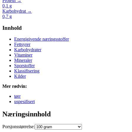
Protein →
0,1
g
Karbohydrat →
0,7
g
Innhold
Energigivende næringsstoffer
Fettsyrer
Karbohydrater
Vitaminer
Mineraler
Sporstoffer
Klassifisering
Kilder
Mer rødvin:
tørr
uspesifisert
Næringsinnhold
Porsjonsstørrelse: