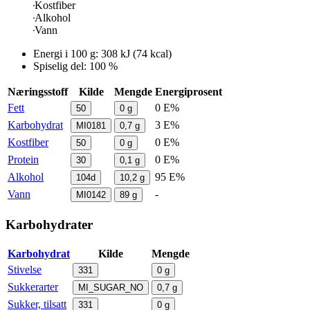
Kostfiber
Alkohol
Vann
Energi i
100 g
:
308
kJ
(
74
kcal)
Spiselig del: 100 %
Næringsstoff
Kilde
Mengde
Energiprosent
Fett
0 E%
50
0
g
Karbohydrat
3 E%
MI0181
0,7
g
Kostfiber
0 E%
50
0
g
Protein
0 E%
30
0,1
g
Alkohol
95 E%
104d
10,2
g
Vann
-
MI0142
89
g
Karbohydrater
Karbohydrat
Kilde
Mengde
Stivelse
331
0
g
Sukkerarter
MI_SUGAR_NO
0,7
g
Sukker, tilsatt
331
0
g