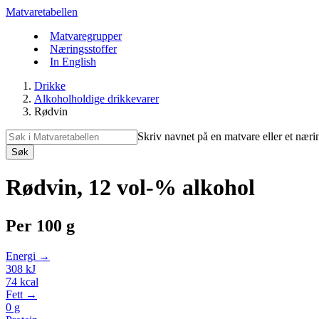
Matvaretabellen
Matvaregrupper
Næringsstoffer
In English
Drikke
Alkoholholdige drikkevarer
Rødvin
Skriv navnet på en matvare eller et næri
Søk
Rødvin, 12 vol-% alkohol
Per
100 g
Energi →
308
kJ
74
kcal
Fett →
0
g