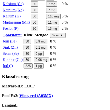
Kalsium (Ca)
0 %
30
7
mg
Natrium (Na)
30
7
mg
Kalium (K)
3 %
30
110
mg
Magnesium (Mg)
3 %
30
11
mg
Fosfor (P)
2 %
30
13
mg
Sporstoffer
Kilde
Mengde
% av AI
Jern (Fe)
8 %
30
0,9
mg
Sink (Zn)
0 %
30
0,1
mg
Selen (Se)
0 %
30
0
µg
Kobber (Cu)
6 %
30
0,06
mg
Jod (I)
0 %
325
1
µg
Klassifisering
Matvare-ID:
13.017
FoodEx2:
Wine, red (A03MX)
LanguaL