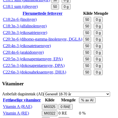
50
0
g
C18:1 sum (oljesyre)
50
0
g
Flerumettede fettsyrer
Kilde
Mengde
C18:2n-6 (linolsyre)
50
0
g
C18:3n-3 (alfalinolensyre)
50
0
g
C20:3n-3 (eikosatriensyre)
50
0
g
C20:3n-6 (dihomo-gamma-linolensyre, DGLA)
50
0
g
C20:4n-3 (eikosatetraensyre)
50
0
g
C20:4n-6 (arakidonsyre)
50
0
g
C20:5n-3 (eikosapentaensyre, EPA)
50
0
g
C22:5n-3 (dokosapentaensyre, DPA)
50
0
g
C22:6n-3 (dokosaheksaensyre, DHA)
50
0
g
Vitaminer
Anbefalt dagsinntak (AI)
Fettløselige vitaminer
Kilde
Mengde
% av AI
Vitamin A (RAE)
MI0325
0
RAE
Vitamin A (RE)
0
RE
0 %
MI0322