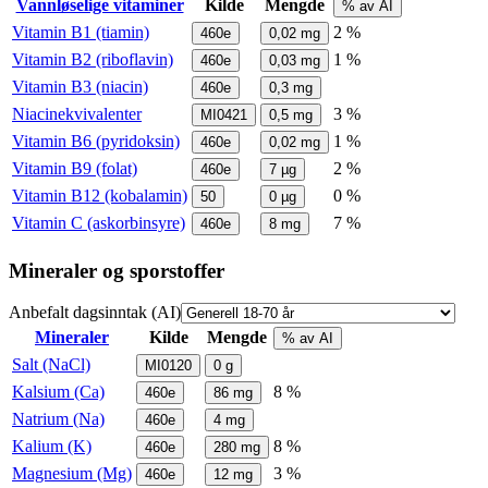
Vannløselige vitaminer
Kilde
Mengde
% av AI
Vitamin B1 (tiamin)
2 %
460e
0,02
mg
Vitamin B2 (riboflavin)
1 %
460e
0,03
mg
Vitamin B3 (niacin)
460e
0,3
mg
Niacinekvivalenter
3 %
MI0421
0,5
mg
Vitamin B6 (pyridoksin)
1 %
460e
0,02
mg
Vitamin B9 (folat)
2 %
460e
7
µg
Vitamin B12 (kobalamin)
0 %
50
0
µg
Vitamin C (askorbinsyre)
7 %
460e
8
mg
Mineraler og sporstoffer
Anbefalt dagsinntak (AI)
Mineraler
Kilde
Mengde
% av AI
Salt (NaCl)
MI0120
0
g
Kalsium (Ca)
8 %
460e
86
mg
Natrium (Na)
460e
4
mg
Kalium (K)
8 %
460e
280
mg
Magnesium (Mg)
3 %
460e
12
mg