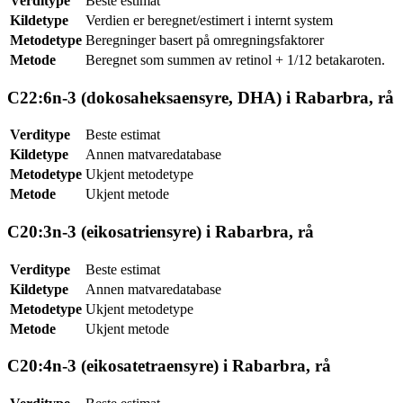
Verditype
Beste estimat
Kildetype
Verdien er beregnet/estimert i internt system
Metodetype
Beregninger basert på omregningsfaktorer
Metode
Beregnet som summen av retinol + 1/12 betakaroten.
C22:6n-3 (dokosaheksaensyre, DHA) i Rabarbra, rå
Verditype
Beste estimat
Kildetype
Annen matvaredatabase
Metodetype
Ukjent metodetype
Metode
Ukjent metode
C20:3n-3 (eikosatriensyre) i Rabarbra, rå
Verditype
Beste estimat
Kildetype
Annen matvaredatabase
Metodetype
Ukjent metodetype
Metode
Ukjent metode
C20:4n-3 (eikosatetraensyre) i Rabarbra, rå