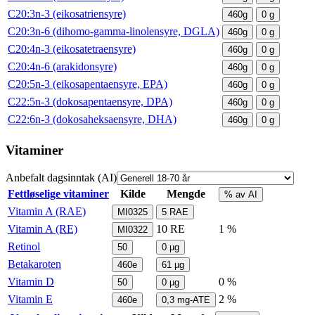
C20:3n-3 (eikosatriensyre)
460g
0
g
C20:3n-6 (dihomo-gamma-linolensyre, DGLA)
460g
0
g
C20:4n-3 (eikosatetraensyre)
460g
0
g
C20:4n-6 (arakidonsyre)
460g
0
g
C20:5n-3 (eikosapentaensyre, EPA)
460g
0
g
C22:5n-3 (dokosapentaensyre, DPA)
460g
0
g
C22:6n-3 (dokosaheksaensyre, DHA)
460g
0
g
Vitaminer
Anbefalt dagsinntak (AI)
Fettløselige vitaminer
Kilde
Mengde
% av AI
Vitamin A (RAE)
MI0325
5
RAE
Vitamin A (RE)
10
RE
1 %
MI0322
Retinol
50
0
µg
Betakaroten
460e
61
µg
Vitamin D
0 %
50
0
µg
Vitamin E
2 %
460e
0,3
mg-ATE