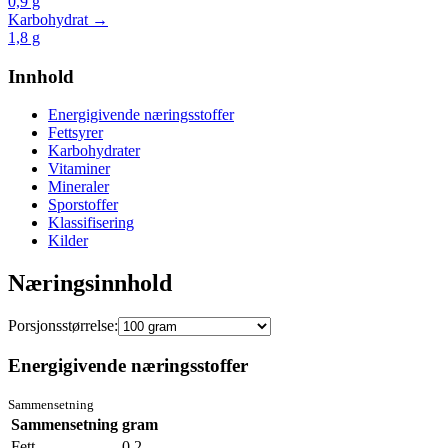
0,9
g
Karbohydrat →
1,8
g
Innhold
Energigivende næringsstoffer
Fettsyrer
Karbohydrater
Vitaminer
Mineraler
Sporstoffer
Klassifisering
Kilder
Næringsinnhold
Porsjonsstørrelse:
Energigivende næringsstoffer
Sammensetning
Sammensetning
gram
Fett
0.2