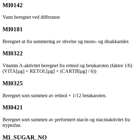
MI0142
Vann beregnet ved differanse
MI0181
Beregnet ut fra summering av stivelse og mono- og disakkarider.
MI0322
Vitamin A-aktivitet beregnet fra retinol og betakaroten (faktor 1/6)
(VITA[µg] = RETOL[µg] + (CARTB[µg] / 6))
MI0325
Beregnet som summen av retinol + 1/12 betakaroten.
MI0421
Beregnet som summen av preformert niacin og niacinaktivitet fra
tryptofan.
MI_SUGAR_NO