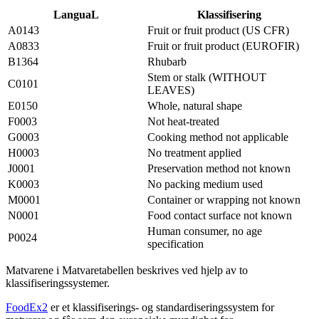
LanguaL
Klassifisering
A0143
Fruit or fruit product (US CFR)
A0833
Fruit or fruit product (EUROFIR)
B1364
Rhubarb
Stem or stalk (WITHOUT
C0101
LEAVES)
E0150
Whole, natural shape
F0003
Not heat-treated
G0003
Cooking method not applicable
H0003
No treatment applied
J0001
Preservation method not known
K0003
No packing medium used
M0001
Container or wrapping not known
N0001
Food contact surface not known
Human consumer, no age
P0024
specification
Matvarene i Matvaretabellen beskrives ved hjelp av to
klassifiseringssystemer.
FoodEx2
er et klassifiserings- og standardiseringssystem for