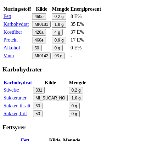
Næringsstoff
Kilde
Mengde
Energiprosent
Fett
8 E%
460e
0,2
g
Karbohydrat
35 E%
MI0181
1,8
g
Kostfiber
37 E%
420a
4
g
Protein
17 E%
460e
0,9
g
Alkohol
0 E%
50
0
g
Vann
-
MI0142
93
g
Karbohydrater
Karbohydrat
Kilde
Mengde
Stivelse
331
0,2
g
Sukkerarter
MI_SUGAR_NO
1,6
g
Sukker, tilsatt
50
0
g
Sukker, fritt
50
0
g
Fettsyrer
Fett
Kilde
Mengde