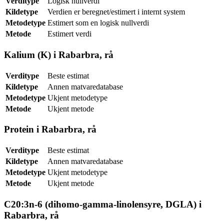
Verditype
Logisk nullverdi
Kildetype
Verdien er beregnet/estimert i internt system
Metodetype
Estimert som en logisk nullverdi
Metode
Estimert verdi
Kalium (K) i Rabarbra, rå
Verditype
Beste estimat
Kildetype
Annen matvaredatabase
Metodetype
Ukjent metodetype
Metode
Ukjent metode
Protein i Rabarbra, rå
Verditype
Beste estimat
Kildetype
Annen matvaredatabase
Metodetype
Ukjent metodetype
Metode
Ukjent metode
C20:3n-6 (dihomo-gamma-linolensyre, DGLA) i
Rabarbra, rå