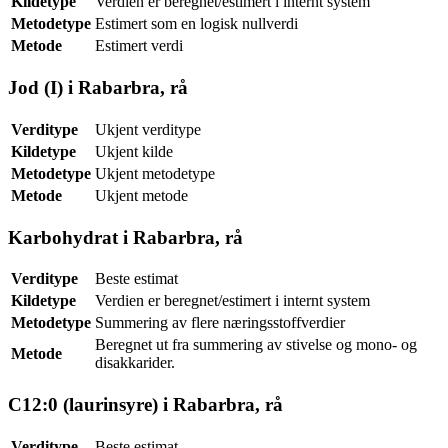
Kildetype
Verdien er beregnet/estimert i internt system
Metodetype
Estimert som en logisk nullverdi
Metode
Estimert verdi
Jod (I) i Rabarbra, rå
Verditype
Ukjent verditype
Kildetype
Ukjent kilde
Metodetype
Ukjent metodetype
Metode
Ukjent metode
Karbohydrat i Rabarbra, rå
Verditype
Beste estimat
Kildetype
Verdien er beregnet/estimert i internt system
Metodetype
Summering av flere næringsstoffverdier
Beregnet ut fra summering av stivelse og mono- og
Metode
disakkarider.
C12:0 (laurinsyre) i Rabarbra, rå
Verditype
Beste estimat