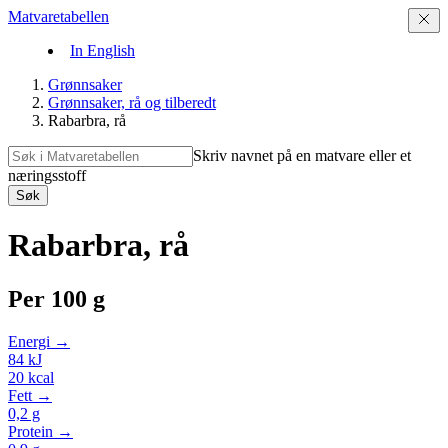
Matvaretabellen
In English
Grønnsaker
Grønnsaker, rå og tilberedt
Rabarbra, rå
Skriv navnet på en matvare eller et
næringsstoff
Søk
Rabarbra, rå
Per
100 g
Energi →
84
kJ
20
kcal
Fett →
0,2
g
Protein →