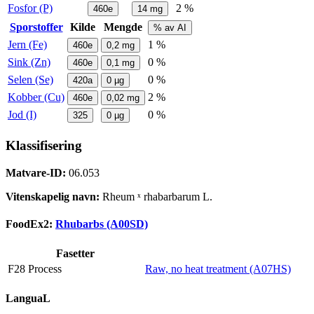
Fosfor (P)
2 %
460e
14
mg
Sporstoffer
Kilde
Mengde
% av AI
Jern (Fe)
1 %
460e
0,2
mg
Sink (Zn)
0 %
460e
0,1
mg
Selen (Se)
0 %
420a
0
µg
Kobber (Cu)
2 %
460e
0,02
mg
Jod (I)
0 %
325
0
µg
Klassifisering
Matvare-ID:
06.053
Vitenskapelig navn:
Rheum ˣ rhabarbarum L.
FoodEx2:
Rhubarbs (A00SD)
Fasetter
F28 Process
Raw, no heat treatment (A07HS)
LanguaL