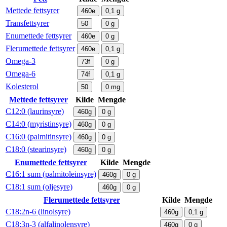
Mettede fettsyrer
460e
0,1
g
Transfettsyrer
50
0
g
Enumettede fettsyrer
460e
0
g
Flerumettede fettsyrer
460e
0,1
g
Omega-3
73f
0
g
Omega-6
74f
0,1
g
Kolesterol
50
0
mg
Mettede fettsyrer
Kilde
Mengde
C12:0 (laurinsyre)
460g
0
g
C14:0 (myristinsyre)
460g
0
g
C16:0 (palmitinsyre)
460g
0
g
C18:0 (stearinsyre)
460g
0
g
Enumettede fettsyrer
Kilde
Mengde
C16:1 sum (palmitoleinsyre)
460g
0
g
C18:1 sum (oljesyre)
460g
0
g
Flerumettede fettsyrer
Kilde
Mengde
C18:2n-6 (linolsyre)
460g
0,1
g
C18:3n-3 (alfalinolensyre)
460g
0
g