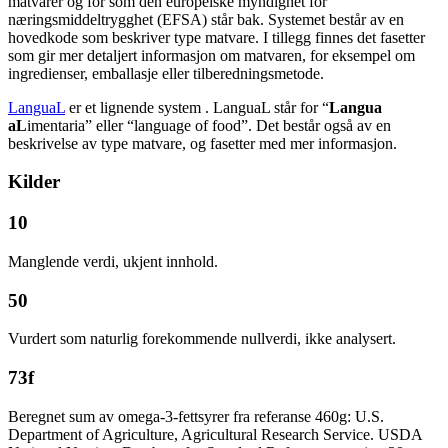
matvarer og fôr som den europeiske myndighet for
næringsmiddeltrygghet (EFSA) står bak. Systemet består av en
hovedkode som beskriver type matvare. I tillegg finnes det fasetter
som gir mer detaljert informasjon om matvaren, for eksempel om
ingredienser, emballasje eller tilberedningsmetode.
LanguaL
er et lignende system . LanguaL står for “
Langua
aL
imentaria” eller “language of food”. Det består også av en
beskrivelse av type matvare, og fasetter med mer informasjon.
Kilder
10
Manglende verdi, ukjent innhold.
50
Vurdert som naturlig forekommende nullverdi, ikke analysert.
73f
Beregnet sum av omega-3-fettsyrer fra referanse 460g: U.S.
Department of Agriculture, Agricultural Research Service. USDA