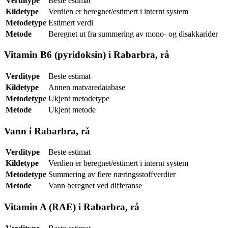
Verditype
Beste estimat
Kildetype
Verdien er beregnet/estimert i internt system
Metodetype
Estimert verdi
Metode
Beregnet ut fra summering av mono- og disakkarider
Vitamin B6 (pyridoksin) i Rabarbra, rå
Verditype
Beste estimat
Kildetype
Annen matvaredatabase
Metodetype
Ukjent metodetype
Metode
Ukjent metode
Vann i Rabarbra, rå
Verditype
Beste estimat
Kildetype
Verdien er beregnet/estimert i internt system
Metodetype
Summering av flere næringsstoffverdier
Metode
Vann beregnet ved differanse
Vitamin A (RAE) i Rabarbra, rå