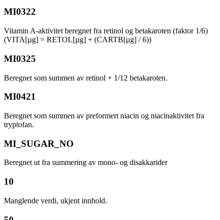
MI0322
Vitamin A-aktivitet beregnet fra retinol og betakaroten (faktor 1/6)
(VITA[µg] = RETOL[µg] + (CARTB[µg] / 6))
MI0325
Beregnet som summen av retinol + 1/12 betakaroten.
MI0421
Beregnet som summen av preformert niacin og niacinaktivitet fra
tryptofan.
MI_SUGAR_NO
Beregnet ut fra summering av mono- og disakkarider
10
Manglende verdi, ukjent innhold.
50