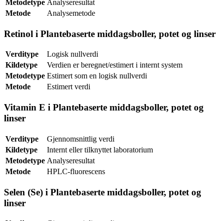
Metodetype
Analyseresultat
Metode
Analysemetode
Retinol i Plantebaserte middagsboller, potet og linser
Verditype
Logisk nullverdi
Kildetype
Verdien er beregnet/estimert i internt system
Metodetype
Estimert som en logisk nullverdi
Metode
Estimert verdi
Vitamin E i Plantebaserte middagsboller, potet og
linser
Verditype
Gjennomsnittlig verdi
Kildetype
Internt eller tilknyttet laboratorium
Metodetype
Analyseresultat
Metode
HPLC-fluorescens
Selen (Se) i Plantebaserte middagsboller, potet og
linser