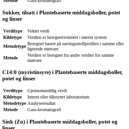
Metode
Gass-kromatografi
Sukker, tilsatt i Plantebaserte middagsboller, potet
og linser
Verditype
Vektet verdi
Kildetype
Verdien er beregnet/estimert i internt system
Beregnet basert på næringsstoffprofilen i samme eller
Metodetype
lignende matvare
Verdien er beregnet fra andre verdier for samme
Metode
matvare
C14:0 (myristinsyre) i Plantebaserte middagsboller,
potet og linser
Verditype
Gjennomsnittlig verdi
Kildetype
Internt eller tilknyttet laboratorium
Metodetype
Analyseresultat
Metode
Gass-kromatografi
Sink (Zn) i Plantebaserte middagsboller, potet og
linser