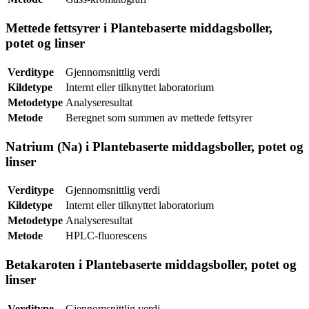
Mettede fettsyrer i Plantebaserte middagsboller,
potet og linser
Verditype
Gjennomsnittlig verdi
Kildetype
Internt eller tilknyttet laboratorium
Metodetype
Analyseresultat
Metode
Beregnet som summen av mettede fettsyrer
Natrium (Na) i Plantebaserte middagsboller, potet og
linser
Verditype
Gjennomsnittlig verdi
Kildetype
Internt eller tilknyttet laboratorium
Metodetype
Analyseresultat
Metode
HPLC-fluorescens
Betakaroten i Plantebaserte middagsboller, potet og
linser
Verditype
Gjennomsnittlig verdi