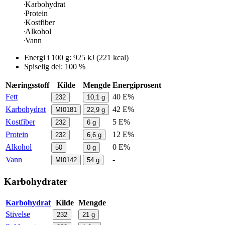
Karbohydrat
Protein
Kostfiber
Alkohol
Vann
Energi i
100 g
:
925
kJ
(
221
kcal)
Spiselig del: 100 %
Næringsstoff
Kilde
Mengde
Energiprosent
Fett
40 E%
232
10,1
g
Karbohydrat
42 E%
MI0181
22,9
g
Kostfiber
5 E%
232
6
g
Protein
12 E%
232
6,6
g
Alkohol
0 E%
50
0
g
Vann
-
MI0142
54
g
Karbohydrater
Karbohydrat
Kilde
Mengde
Stivelse
232
21
g