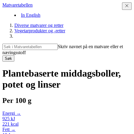
Matvaretabellen
In English
Diverse matvarer og retter
Vegetarprodukter og -retter
Skriv navnet på en matvare eller et
næringsstoff
Søk
Plantebaserte middagsboller,
potet og linser
Per
100 g
Energi →
925
kJ
221
kcal
Fett →