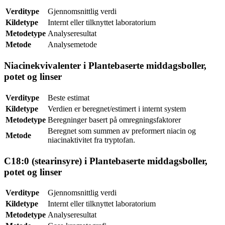
Verditype
Gjennomsnittlig verdi
Kildetype
Internt eller tilknyttet laboratorium
Metodetype
Analyseresultat
Metode
Analysemetode
Niacinekvivalenter i Plantebaserte middagsboller,
potet og linser
Verditype
Beste estimat
Kildetype
Verdien er beregnet/estimert i internt system
Metodetype
Beregninger basert på omregningsfaktorer
Beregnet som summen av preformert niacin og
Metode
niacinaktivitet fra tryptofan.
C18:0 (stearinsyre) i Plantebaserte middagsboller,
potet og linser
Verditype
Gjennomsnittlig verdi
Kildetype
Internt eller tilknyttet laboratorium
Metodetype
Analyseresultat