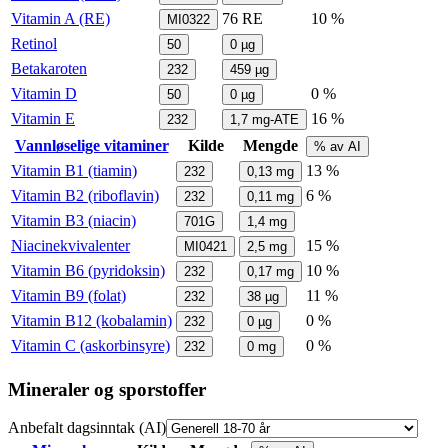
Vitamin A (RE)
76
RE
10 %
MI0322
Retinol
50
0
µg
Betakaroten
232
459
µg
Vitamin D
0 %
50
0
µg
Vitamin E
16 %
232
1,7
mg-ATE
Vannløselige vitaminer
Kilde
Mengde
% av AI
Vitamin B1 (tiamin)
13 %
232
0,13
mg
Vitamin B2 (riboflavin)
6 %
232
0,11
mg
Vitamin B3 (niacin)
701G
1,4
mg
Niacinekvivalenter
15 %
MI0421
2,5
mg
Vitamin B6 (pyridoksin)
10 %
232
0,17
mg
Vitamin B9 (folat)
11 %
232
38
µg
Vitamin B12 (kobalamin)
0 %
232
0
µg
Vitamin C (askorbinsyre)
0 %
232
0
mg
Mineraler og sporstoffer
Anbefalt dagsinntak (AI)