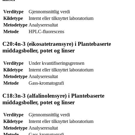
Verditype
Gjennomsnittlig verdi
Kildetype
Internt eller tilknyttet laboratorium
Metodetype
Analyseresultat
Metode
HPLC-fluorescens
C20:4n-3 (eikosatetraensyre) i Plantebaserte
middagsboller, potet og linser
Verditype
Under kvantifiseringsgrensen
Kildetype
Internt eller tilknyttet laboratorium
Metodetype
Analyseresultat
Metode
Gass-kromatografi
C18:3n-3 (alfalinolensyre) i Plantebaserte
middagsboller, potet og linser
Verditype
Gjennomsnittlig verdi
Kildetype
Internt eller tilknyttet laboratorium
Metodetype
Analyseresultat
Metode
Gass-kromatografi