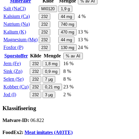
Mineraler
Kilde
Mengde
% av AI
Salt (NaCl)
MI0120
1,9
g
Kalsium (Ca)
4 %
232
44
mg
Natrium (Na)
232
740
mg
Kalium (K)
13 %
232
470
mg
Magnesium (Mg)
13 %
232
44
mg
Fosfor (P)
24 %
232
130
mg
Sporstoffer
Kilde
Mengde
% av AI
Jern (Fe)
16 %
232
1,8
mg
Sink (Zn)
8 %
232
0,9
mg
Selen (Se)
8 %
232
7
µg
Kobber (Cu)
23 %
232
0,21
mg
Jod (I)
2 %
232
3
µg
Klassifisering
Matvare-ID:
06.822
FoodEx2:
Meat imitates (A03TE)