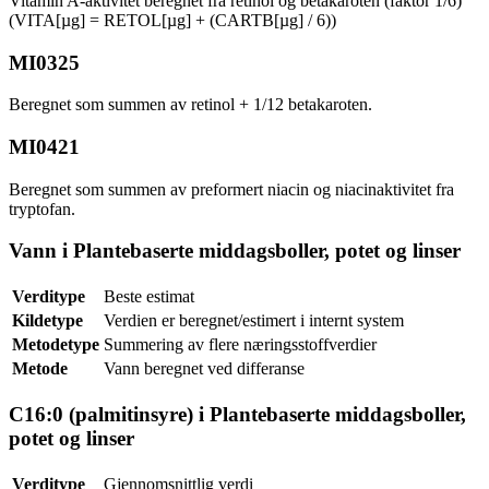
Vitamin A-aktivitet beregnet fra retinol og betakaroten (faktor 1/6)
(VITA[µg] = RETOL[µg] + (CARTB[µg] / 6))
MI0325
Beregnet som summen av retinol + 1/12 betakaroten.
MI0421
Beregnet som summen av preformert niacin og niacinaktivitet fra
tryptofan.
Vann i Plantebaserte middagsboller, potet og linser
Verditype
Beste estimat
Kildetype
Verdien er beregnet/estimert i internt system
Metodetype
Summering av flere næringsstoffverdier
Metode
Vann beregnet ved differanse
C16:0 (palmitinsyre) i Plantebaserte middagsboller,
potet og linser
Verditype
Gjennomsnittlig verdi