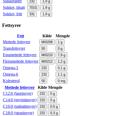
Sukkerarter
232
1,9
g
Sukker, tilsatt
701G
1,9
g
Sukker, fritt
331
1,9
g
Fettsyrer
Fett
Kilde
Mengde
Mettede fettsyrer
MI0208
1
g
Transfettsyrer
50
0
g
Enumettede fettsyrer
MI0210
7,9
g
Flerumettede fettsyrer
MI0212
1,2
g
Omega-3
232
0,1
g
Omega-6
232
1,1
g
Kolesterol
50
0
mg
Mettede fettsyrer
Kilde
Mengde
C12:0 (laurinsyre)
232
0
g
C14:0 (myristinsyre)
232
0
g
C16:0 (palmitinsyre)
232
0,5
g
C18:0 (stearinsyre)
232
0,3
g