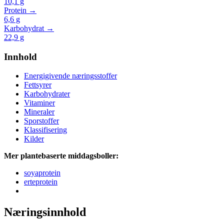
10,1
g
Protein →
6,6
g
Karbohydrat →
22,9
g
Innhold
Energigivende næringsstoffer
Fettsyrer
Karbohydrater
Vitaminer
Mineraler
Sporstoffer
Klassifisering
Kilder
Mer plantebaserte middagsboller:
soyaprotein
erteprotein
Næringsinnhold