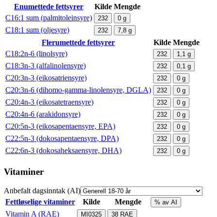
Enumettede fettsyrer
Kilde
Mengde
C16:1 sum (palmitoleinsyre)
232
0
g
C18:1 sum (oljesyre)
232
7,8
g
Flerumettede fettsyrer
Kilde
Mengde
C18:2n-6 (linolsyre)
232
1,1
g
C18:3n-3 (alfalinolensyre)
232
0,1
g
C20:3n-3 (eikosatriensyre)
232
0
g
C20:3n-6 (dihomo-gamma-linolensyre, DGLA)
232
0
g
C20:4n-3 (eikosatetraensyre)
232
0
g
C20:4n-6 (arakidonsyre)
232
0
g
C20:5n-3 (eikosapentaensyre, EPA)
232
0
g
C22:5n-3 (dokosapentaensyre, DPA)
232
0
g
C22:6n-3 (dokosaheksaensyre, DHA)
232
0
g
Vitaminer
Anbefalt dagsinntak (AI)
Fettløselige vitaminer
Kilde
Mengde
% av AI
Vitamin A (RAE)
MI0325
38
RAE