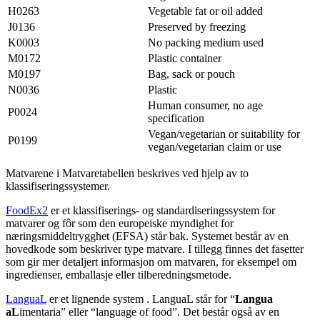
H0263
Vegetable fat or oil added
J0136
Preserved by freezing
K0003
No packing medium used
M0172
Plastic container
M0197
Bag, sack or pouch
N0036
Plastic
Human consumer, no age
P0024
specification
Vegan/vegetarian or suitability for
P0199
vegan/vegetarian claim or use
Matvarene i Matvaretabellen beskrives ved hjelp av to
klassifiseringssystemer.
FoodEx2
er et klassifiserings- og standardiseringssystem for
matvarer og fôr som den europeiske myndighet for
næringsmiddeltrygghet (EFSA) står bak. Systemet består av en
hovedkode som beskriver type matvare. I tillegg finnes det fasetter
som gir mer detaljert informasjon om matvaren, for eksempel om
ingredienser, emballasje eller tilberedningsmetode.
LanguaL
er et lignende system . LanguaL står for “
Langua
aL
imentaria” eller “language of food”. Det består også av en