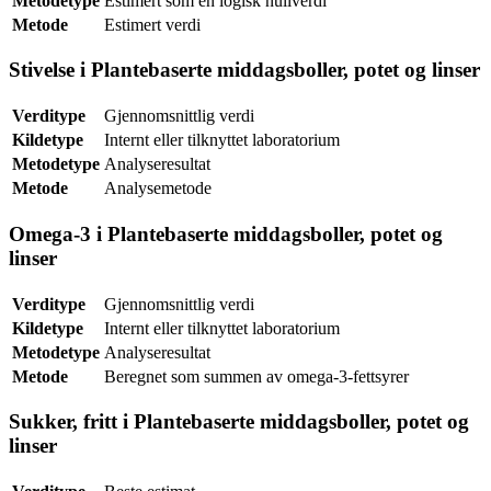
Metodetype
Estimert som en logisk nullverdi
Metode
Estimert verdi
Stivelse i Plantebaserte middagsboller, potet og linser
Verditype
Gjennomsnittlig verdi
Kildetype
Internt eller tilknyttet laboratorium
Metodetype
Analyseresultat
Metode
Analysemetode
Omega-3 i Plantebaserte middagsboller, potet og
linser
Verditype
Gjennomsnittlig verdi
Kildetype
Internt eller tilknyttet laboratorium
Metodetype
Analyseresultat
Metode
Beregnet som summen av omega-3-fettsyrer
Sukker, fritt i Plantebaserte middagsboller, potet og
linser