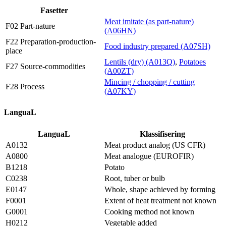
Fasetter
Meat imitate (as part-nature)
F02 Part-nature
(A06HN)
F22 Preparation-production-
Food industry prepared (A07SH)
place
Lentils (dry) (A013Q)
,
Potatoes
F27 Source-commodities
(A00ZT)
Mincing / chopping / cutting
F28 Process
(A07KY)
LanguaL
LanguaL
Klassifisering
A0132
Meat product analog (US CFR)
A0800
Meat analogue (EUROFIR)
B1218
Potato
C0238
Root, tuber or bulb
E0147
Whole, shape achieved by forming
F0001
Extent of heat treatment not known
G0001
Cooking method not known
H0212
Vegetable added