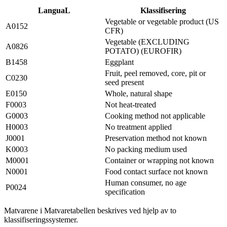
LanguaL
Klassifisering
Vegetable or vegetable product (US
A0152
CFR)
Vegetable (EXCLUDING
A0826
POTATO) (EUROFIR)
B1458
Eggplant
Fruit, peel removed, core, pit or
C0230
seed present
E0150
Whole, natural shape
F0003
Not heat-treated
G0003
Cooking method not applicable
H0003
No treatment applied
J0001
Preservation method not known
K0003
No packing medium used
M0001
Container or wrapping not known
N0001
Food contact surface not known
Human consumer, no age
P0024
specification
Matvarene i Matvaretabellen beskrives ved hjelp av to
klassifiseringssystemer.