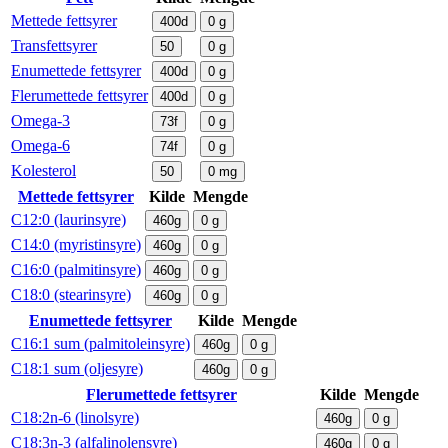
Mettede fettsyrer
400d
0
g
Transfettsyrer
50
0
g
Enumettede fettsyrer
400d
0
g
Flerumettede fettsyrer
400d
0
g
Omega-3
73f
0
g
Omega-6
74f
0
g
Kolesterol
50
0
mg
Mettede fettsyrer
Kilde
Mengde
C12:0 (laurinsyre)
460g
0
g
C14:0 (myristinsyre)
460g
0
g
C16:0 (palmitinsyre)
460g
0
g
C18:0 (stearinsyre)
460g
0
g
Enumettede fettsyrer
Kilde
Mengde
C16:1 sum (palmitoleinsyre)
460g
0
g
C18:1 sum (oljesyre)
460g
0
g
Flerumettede fettsyrer
Kilde
Mengde
C18:2n-6 (linolsyre)
460g
0
g
C18:3n-3 (alfalinolensyre)
460g
0
g