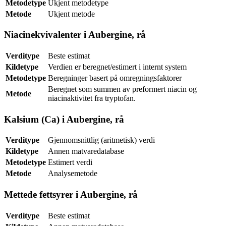
Metodetype
Ukjent metodetype
Metode
Ukjent metode
Niacinekvivalenter i Aubergine, rå
Verditype
Beste estimat
Kildetype
Verdien er beregnet/estimert i internt system
Metodetype
Beregninger basert på omregningsfaktorer
Beregnet som summen av preformert niacin og
Metode
niacinaktivitet fra tryptofan.
Kalsium (Ca) i Aubergine, rå
Verditype
Gjennomsnittlig (aritmetisk) verdi
Kildetype
Annen matvaredatabase
Metodetype
Estimert verdi
Metode
Analysemetode
Mettede fettsyrer i Aubergine, rå
Verditype
Beste estimat