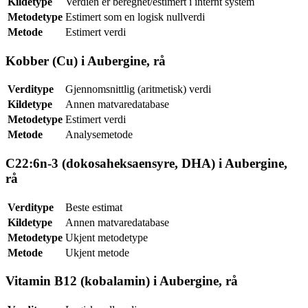
Kildetype
Verdien er beregnet/estimert i internt system
Metodetype
Estimert som en logisk nullverdi
Metode
Estimert verdi
Kobber (Cu) i Aubergine, rå
Verditype
Gjennomsnittlig (aritmetisk) verdi
Kildetype
Annen matvaredatabase
Metodetype
Estimert verdi
Metode
Analysemetode
C22:6n-3 (dokosaheksaensyre, DHA) i Aubergine,
rå
Verditype
Beste estimat
Kildetype
Annen matvaredatabase
Metodetype
Ukjent metodetype
Metode
Ukjent metode
Vitamin B12 (kobalamin) i Aubergine, rå