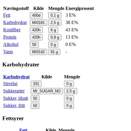
Næringsstoff
Kilde
Mengde
Energiprosent
Fett
3 E%
400d
0,1
g
Karbohydrat
38 E%
MI0181
2,5
g
Kostfiber
43 E%
420h
6
g
Protein
13 E%
420h
0,9
g
Alkohol
0 E%
50
0
g
Vann
-
MI0142
91
g
Karbohydrater
Karbohydrat
Kilde
Mengde
Stivelse
331
0
g
Sukkerarter
MI_SUGAR_NO
2,5
g
Sukker, tilsatt
50
0
g
Sukker, fritt
50
0
g
Fettsyrer
Fett
Kilde
Mengde