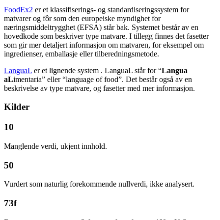
FoodEx2
er et klassifiserings- og standardiseringssystem for
matvarer og fôr som den europeiske myndighet for
næringsmiddeltrygghet (EFSA) står bak. Systemet består av en
hovedkode som beskriver type matvare. I tillegg finnes det fasetter
som gir mer detaljert informasjon om matvaren, for eksempel om
ingredienser, emballasje eller tilberedningsmetode.
LanguaL
er et lignende system . LanguaL står for “
Langua
aL
imentaria” eller “language of food”. Det består også av en
beskrivelse av type matvare, og fasetter med mer informasjon.
Kilder
10
Manglende verdi, ukjent innhold.
50
Vurdert som naturlig forekommende nullverdi, ikke analysert.
73f