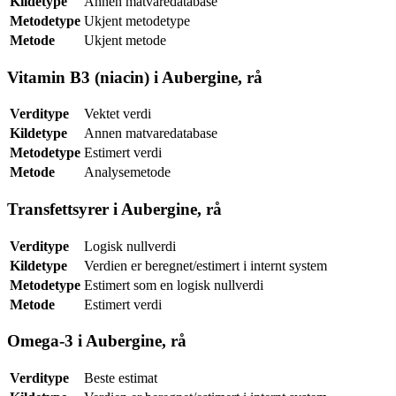
Kildetype
Annen matvaredatabase
Metodetype
Ukjent metodetype
Metode
Ukjent metode
Vitamin B3 (niacin) i Aubergine, rå
Verditype
Vektet verdi
Kildetype
Annen matvaredatabase
Metodetype
Estimert verdi
Metode
Analysemetode
Transfettsyrer i Aubergine, rå
Verditype
Logisk nullverdi
Kildetype
Verdien er beregnet/estimert i internt system
Metodetype
Estimert som en logisk nullverdi
Metode
Estimert verdi
Omega-3 i Aubergine, rå
Verditype
Beste estimat