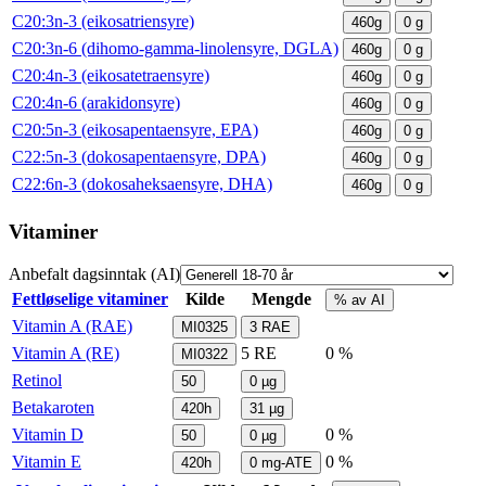
C20:3n-3 (eikosatriensyre)
460g
0
g
C20:3n-6 (dihomo-gamma-linolensyre, DGLA)
460g
0
g
C20:4n-3 (eikosatetraensyre)
460g
0
g
C20:4n-6 (arakidonsyre)
460g
0
g
C20:5n-3 (eikosapentaensyre, EPA)
460g
0
g
C22:5n-3 (dokosapentaensyre, DPA)
460g
0
g
C22:6n-3 (dokosaheksaensyre, DHA)
460g
0
g
Vitaminer
Anbefalt dagsinntak (AI)
Fettløselige vitaminer
Kilde
Mengde
% av AI
Vitamin A (RAE)
MI0325
3
RAE
Vitamin A (RE)
5
RE
0 %
MI0322
Retinol
50
0
µg
Betakaroten
420h
31
µg
Vitamin D
0 %
50
0
µg
Vitamin E
0 %
420h
0
mg-ATE