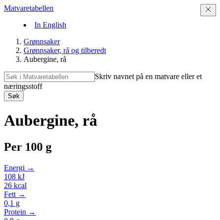
Matvaretabellen
In English
Grønnsaker
Grønnsaker, rå og tilberedt
Aubergine, rå
Skriv navnet på en matvare eller et
næringsstoff
Søk
Aubergine, rå
Per
100 g
Energi →
108
kJ
26
kcal
Fett →
0,1
g
Protein →