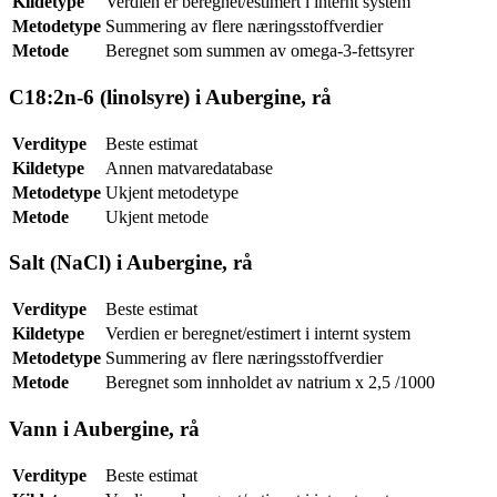
Kildetype
Verdien er beregnet/estimert i internt system
Metodetype
Summering av flere næringsstoffverdier
Metode
Beregnet som summen av omega-3-fettsyrer
C18:2n-6 (linolsyre) i Aubergine, rå
Verditype
Beste estimat
Kildetype
Annen matvaredatabase
Metodetype
Ukjent metodetype
Metode
Ukjent metode
Salt (NaCl) i Aubergine, rå
Verditype
Beste estimat
Kildetype
Verdien er beregnet/estimert i internt system
Metodetype
Summering av flere næringsstoffverdier
Metode
Beregnet som innholdet av natrium x 2,5 /1000
Vann i Aubergine, rå
Verditype
Beste estimat