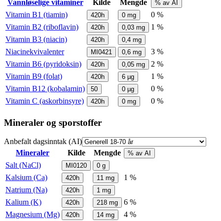
Vannløselige vitaminer
Kilde
Mengde
% av AI
Vitamin B1 (tiamin)
0 %
420h
0
mg
Vitamin B2 (riboflavin)
1 %
420h
0,03
mg
Vitamin B3 (niacin)
420h
0,4
mg
Niacinekvivalenter
3 %
MI0421
0,6
mg
Vitamin B6 (pyridoksin)
2 %
420h
0,05
mg
Vitamin B9 (folat)
1 %
420h
6
µg
Vitamin B12 (kobalamin)
0 %
50
0
µg
Vitamin C (askorbinsyre)
0 %
420h
0
mg
Mineraler og sporstoffer
Anbefalt dagsinntak (AI)
Mineraler
Kilde
Mengde
% av AI
Salt (NaCl)
MI0120
0
g
Kalsium (Ca)
1 %
420h
11
mg
Natrium (Na)
420h
1
mg
Kalium (K)
6 %
420h
218
mg
Magnesium (Mg)
4 %
420h
14
mg