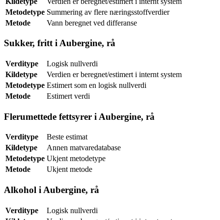
Kildetype
Verdien er beregnet/estimert i internt system
Metodetype
Summering av flere næringsstoffverdier
Metode
Vann beregnet ved differanse
Sukker, fritt i Aubergine, rå
Verditype
Logisk nullverdi
Kildetype
Verdien er beregnet/estimert i internt system
Metodetype
Estimert som en logisk nullverdi
Metode
Estimert verdi
Flerumettede fettsyrer i Aubergine, rå
Verditype
Beste estimat
Kildetype
Annen matvaredatabase
Metodetype
Ukjent metodetype
Metode
Ukjent metode
Alkohol i Aubergine, rå
Verditype
Logisk nullverdi