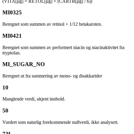
(VITA[µg] = RETOL[µg] + (CARTB[µg] / 6))
MI0325
Beregnet som summen av retinol + 1/12 betakaroten.
MI0421
Beregnet som summen av preformert niacin og niacinaktivitet fra
tryptofan.
MI_SUGAR_NO
Beregnet ut fra summering av mono- og disakkarider
10
Manglende verdi, ukjent innhold.
50
Vurdert som naturlig forekommende nullverdi, ikke analysert.
73f