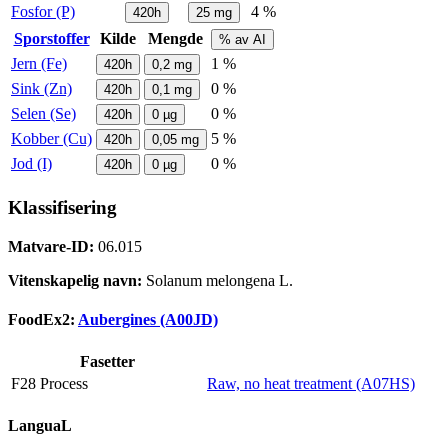
Fosfor (P)
4 %
420h
25
mg
Sporstoffer
Kilde
Mengde
% av AI
Jern (Fe)
1 %
420h
0,2
mg
Sink (Zn)
0 %
420h
0,1
mg
Selen (Se)
0 %
420h
0
µg
Kobber (Cu)
5 %
420h
0,05
mg
Jod (I)
0 %
420h
0
µg
Klassifisering
Matvare-ID:
06.015
Vitenskapelig navn:
Solanum melongena L.
FoodEx2:
Aubergines (A00JD)
Fasetter
F28 Process
Raw, no heat treatment (A07HS)
LanguaL