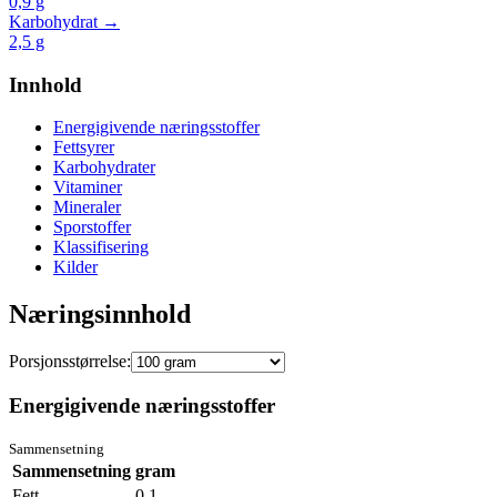
0,9
g
Karbohydrat →
2,5
g
Innhold
Energigivende næringsstoffer
Fettsyrer
Karbohydrater
Vitaminer
Mineraler
Sporstoffer
Klassifisering
Kilder
Næringsinnhold
Porsjonsstørrelse:
Energigivende næringsstoffer
Sammensetning
Sammensetning
gram
Fett
0.1