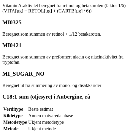
Vitamin A-aktivitet beregnet fra retinol og betakaroten (faktor 1/6)
(VITA[µg] = RETOL[µg] + (CARTB[µg] / 6))
MI0325
Beregnet som summen av retinol + 1/12 betakaroten.
MI0421
Beregnet som summen av preformert niacin og niacinaktivitet fra
tryptofan.
MI_SUGAR_NO
Beregnet ut fra summering av mono- og disakkarider
C18:1 sum (oljesyre) i Aubergine, rå
Verditype
Beste estimat
Kildetype
Annen matvaredatabase
Metodetype
Ukjent metodetype
Metode
Ukjent metode