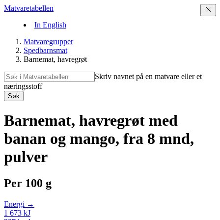
Matvaretabellen
In English
Matvaregrupper
Spedbarnsmat
Barnemat, havregrøt
Skriv navnet på en matvare eller et
næringsstoff
Søk
Barnemat, havregrøt med
banan og mango, fra 8 mnd,
pulver
Per
100 g
Energi →
1 673
kJ