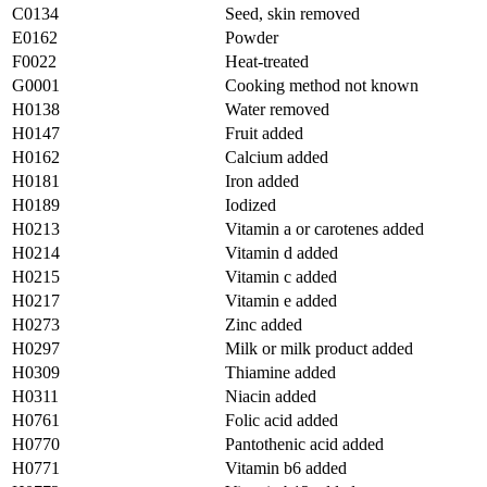
C0134
Seed, skin removed
E0162
Powder
F0022
Heat-treated
G0001
Cooking method not known
H0138
Water removed
H0147
Fruit added
H0162
Calcium added
H0181
Iron added
H0189
Iodized
H0213
Vitamin a or carotenes added
H0214
Vitamin d added
H0215
Vitamin c added
H0217
Vitamin e added
H0273
Zinc added
H0297
Milk or milk product added
H0309
Thiamine added
H0311
Niacin added
H0761
Folic acid added
H0770
Pantothenic acid added
H0771
Vitamin b6 added