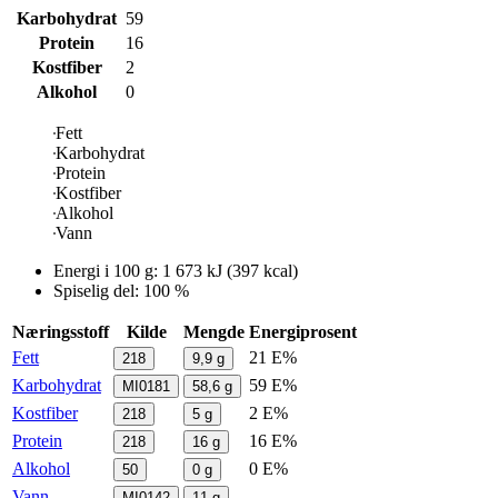
Karbohydrat
59
Protein
16
Kostfiber
2
Alkohol
0
Fett
Karbohydrat
Protein
Kostfiber
Alkohol
Vann
Energi i
100 g
:
1 673
kJ
(
397
kcal)
Spiselig del: 100 %
Næringsstoff
Kilde
Mengde
Energiprosent
Fett
21 E%
218
9,9
g
Karbohydrat
59 E%
MI0181
58,6
g
Kostfiber
2 E%
218
5
g
Protein
16 E%
218
16
g
Alkohol
0 E%
50
0
g
Vann
-
MI0142
11
g