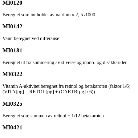
MI0120
Beregnet som innholdet av natrium x 2, 5 /1000
MI0142
Vann beregnet ved differanse
MI0181
Beregnet ut fra summering av stivelse og mono- og disakkarider.
MI0322
Vitamin A-aktivitet beregnet fra retinol og betakaroten (faktor 1/6)
(VITA[µg] = RETOL[µg] + (CARTB[µg] / 6))
MI0325
Beregnet som summen av retinol + 1/12 betakaroten.
MI0421