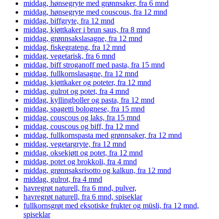
middag, hønsegryte med grønnsaker, fra 6 mnd
middag, hønsegryte med couscous, fra 12 mnd
middag, biffgryte, fra 12 mnd
middag, kjøttkaker i brun saus, fra 8 mnd
middag, grønnsakslasagne, fra 12 mnd
middag, fiskegrateng, fra 12 mnd
middag, vegetarisk, fra 6 mnd
middag, biff stroganoff med pasta, fra 15 mnd
middag, fullkornslasagne, fra 12 mnd
middag, kjøttkaker og poteter, fra 12 mnd
middag, gulrot og potet, fra 4 mnd
middag, kyllingboller og pasta, fra 12 mnd
middag, spagetti bolognese, fra 15 mnd
middag, couscous og laks, fra 15 mnd
middag, couscous og biff, fra 12 mnd
middag, fullkornspasta med grønnsaker, fra 12 mnd
middag, vegetargryte, fra 12 mnd
middag, oksekjøtt og potet, fra 12 mnd
middag, potet og brokkoli, fra 4 mnd
middag, grønnsaksrisotto og kalkun, fra 12 mnd
middag, gulrot, fra 4 mnd
havregrøt naturell, fra 6 mnd, pulver,
havregrøt naturell, fra 6 mnd, spiseklar
fullkornsgrøt med eksotiske frukter og müsli, fra 12 mnd,
spiseklar