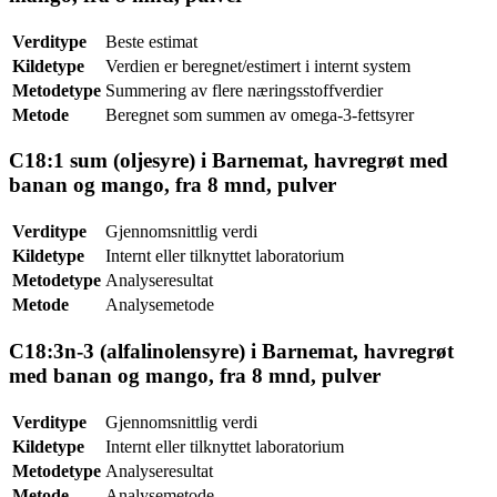
Verditype
Beste estimat
Kildetype
Verdien er beregnet/estimert i internt system
Metodetype
Summering av flere næringsstoffverdier
Metode
Beregnet som summen av omega-3-fettsyrer
C18:1 sum (oljesyre) i Barnemat, havregrøt med
banan og mango, fra 8 mnd, pulver
Verditype
Gjennomsnittlig verdi
Kildetype
Internt eller tilknyttet laboratorium
Metodetype
Analyseresultat
Metode
Analysemetode
C18:3n-3 (alfalinolensyre) i Barnemat, havregrøt
med banan og mango, fra 8 mnd, pulver
Verditype
Gjennomsnittlig verdi
Kildetype
Internt eller tilknyttet laboratorium
Metodetype
Analyseresultat
Metode
Analysemetode