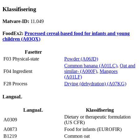
Klassifisering
Matvare-ID:
11.049
FoodEx2:
Processed cereal-based food for infants and young
children (A03QX)
Fasetter
F03 Physical-state
Powder (A06JD)
Common banana (A01LC)
,
Oat and
F04 Ingredient
similar- (A000F)
,
Mangoes
(A01LF)
F28 Process
Drying (dehydration) (A07KG)
LanguaL
LanguaL
Klassifisering
Dietary or therapeutic formulation
A0309
(US CFR)
A0873
Food for infants (EUROFIR)
B1219
Common oat