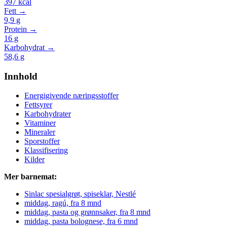
397
kcal
Fett →
9,9
g
Protein →
16
g
Karbohydrat →
58,6
g
Innhold
Energigivende næringsstoffer
Fettsyrer
Karbohydrater
Vitaminer
Mineraler
Sporstoffer
Klassifisering
Kilder
Mer barnemat:
Sinlac spesialgrøt, spiseklar, Nestlé
middag, ragú, fra 8 mnd
middag, pasta og grønnsaker, fra 8 mnd
middag, pasta bolognese, fra 6 mnd