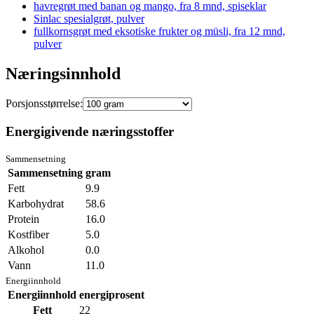
havregrøt med banan og mango, fra 8 mnd, spiseklar
Sinlac spesialgrøt, pulver
fullkornsgrøt med eksotiske frukter og müsli, fra 12 mnd,
pulver
Næringsinnhold
Porsjonsstørrelse:
Energigivende næringsstoffer
Sammensetning
Sammensetning
gram
Fett
9.9
Karbohydrat
58.6
Protein
16.0
Kostfiber
5.0
Alkohol
0.0
Vann
11.0
Energiinnhold
Energiinnhold
energiprosent
Fett
22