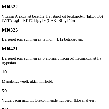
MI0322
Vitamin A-aktivitet beregnet fra retinol og betakaroten (faktor 1/6)
(VITA[µg] = RETOL[µg] + (CARTB[µg] / 6))
MI0325
Beregnet som summen av retinol + 1/12 betakaroten.
MI0421
Beregnet som summen av preformert niacin og niacinaktivitet fra
tryptofan.
10
Manglende verdi, ukjent innhold.
50
Vurdert som naturlig forekommende nullverdi, ikke analysert.