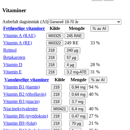
Vitaminer
Anbefalt dagsinntak (AI)
Fettløselige vitaminer
Kilde
Mengde
% av AI
Vitamin A (RAE)
MI0325
245
RAE
Vitamin A (RE)
249
RE
33 %
MI0322
Retinol
218
240
µg
Betakaroten
218
57
µg
Vitamin D
28 %
218
4
µg
Vitamin E
31 %
218
3,2
mg-ATE
Vannløselige vitaminer
Kilde
Mengde
% av AI
Vitamin B1 (tiamin)
94 %
218
0,94
mg
Vitamin B2 (riboflavin)
40 %
218
0,64
mg
Vitamin B3 (niacin)
218
3,7
mg
Niacinekvivalenter
40 %
MI0421
6,4
mg
Vitamin B6 (pyridoksin)
27 %
218
0,47
mg
Vitamin B9 (folat)
21 %
218
70
µg