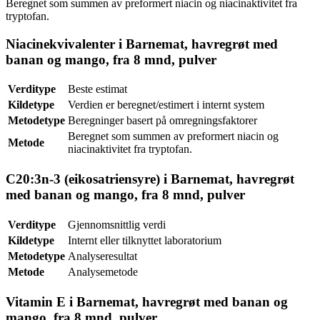
Beregnet som summen av preformert niacin og niacinaktivitet fra
tryptofan.
Niacinekvivalenter i Barnemat, havregrøt med
banan og mango, fra 8 mnd, pulver
Verditype
Beste estimat
Kildetype
Verdien er beregnet/estimert i internt system
Metodetype
Beregninger basert på omregningsfaktorer
Beregnet som summen av preformert niacin og
Metode
niacinaktivitet fra tryptofan.
C20:3n-3 (eikosatriensyre) i Barnemat, havregrøt
med banan og mango, fra 8 mnd, pulver
Verditype
Gjennomsnittlig verdi
Kildetype
Internt eller tilknyttet laboratorium
Metodetype
Analyseresultat
Metode
Analysemetode
Vitamin E i Barnemat, havregrøt med banan og
mango, fra 8 mnd, pulver