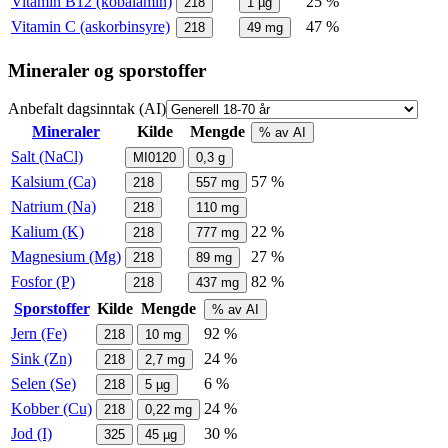
Vitamin B12 (kobalamin)
25 %
218
1
µg
Vitamin C (askorbinsyre)
47 %
218
49
mg
Mineraler og sporstoffer
Anbefalt dagsinntak (AI)
Mineraler
Kilde
Mengde
% av AI
Salt (NaCl)
MI0120
0,3
g
Kalsium (Ca)
57 %
218
557
mg
Natrium (Na)
218
110
mg
Kalium (K)
22 %
218
777
mg
Magnesium (Mg)
27 %
218
89
mg
Fosfor (P)
82 %
218
437
mg
Sporstoffer
Kilde
Mengde
% av AI
Jern (Fe)
92 %
218
10
mg
Sink (Zn)
24 %
218
2,7
mg
Selen (Se)
6 %
218
5
µg
Kobber (Cu)
24 %
218
0,22
mg
Jod (I)
30 %
325
45
µg