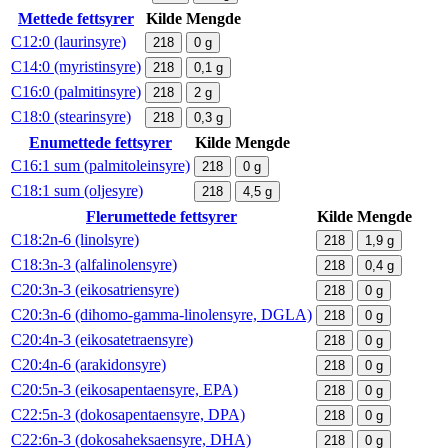
Mettede fettsyrer
Kilde
Mengde
C12:0 (laurinsyre)
218
0
g
C14:0 (myristinsyre)
218
0,1
g
C16:0 (palmitinsyre)
218
2
g
C18:0 (stearinsyre)
218
0,3
g
Enumettede fettsyrer
Kilde
Mengde
C16:1 sum (palmitoleinsyre)
218
0
g
C18:1 sum (oljesyre)
218
4,5
g
Flerumettede fettsyrer
Kilde
Mengde
C18:2n-6 (linolsyre)
218
1,9
g
C18:3n-3 (alfalinolensyre)
218
0,4
g
C20:3n-3 (eikosatriensyre)
218
0
g
C20:3n-6 (dihomo-gamma-linolensyre, DGLA)
218
0
g
C20:4n-3 (eikosatetraensyre)
218
0
g
C20:4n-6 (arakidonsyre)
218
0
g
C20:5n-3 (eikosapentaensyre, EPA)
218
0
g
C22:5n-3 (dokosapentaensyre, DPA)
218
0
g
C22:6n-3 (dokosaheksaensyre, DHA)
218
0
g