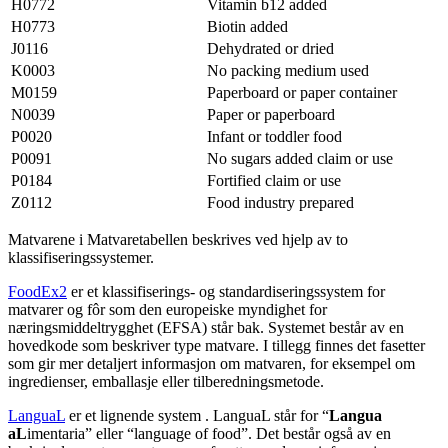
H0772
Vitamin b12 added
H0773
Biotin added
J0116
Dehydrated or dried
K0003
No packing medium used
M0159
Paperboard or paper container
N0039
Paper or paperboard
P0020
Infant or toddler food
P0091
No sugars added claim or use
P0184
Fortified claim or use
Z0112
Food industry prepared
Matvarene i Matvaretabellen beskrives ved hjelp av to
klassifiseringssystemer.
FoodEx2
er et klassifiserings- og standardiseringssystem for
matvarer og fôr som den europeiske myndighet for
næringsmiddeltrygghet (EFSA) står bak. Systemet består av en
hovedkode som beskriver type matvare. I tillegg finnes det fasetter
som gir mer detaljert informasjon om matvaren, for eksempel om
ingredienser, emballasje eller tilberedningsmetode.
LanguaL
er et lignende system . LanguaL står for “
Langua
aL
imentaria” eller “language of food”. Det består også av en