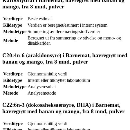
Karbohydrat i Barnemat, havregrøt med banan og
mango, fra 8 mnd, pulver
Verditype
Beste estimat
Kildetype
Verdien er beregnet/estimert i internt system
Metodetype
Summering av flere næringsstoffverdier
Beregnet ut fra summering av stivelse og mono- og
Metode
disakkarider.
C20:4n-6 (arakidonsyre) i Barnemat, havregrøt med
banan og mango, fra 8 mnd, pulver
Verditype
Gjennomsnittlig verdi
Kildetype
Internt eller tilknyttet laboratorium
Metodetype
Analyseresultat
Metode
Analysemetode
C22:6n-3 (dokosaheksaensyre, DHA) i Barnemat,
havregrøt med banan og mango, fra 8 mnd, pulver
Verditype
Gjennomsnittlig verdi
Kildetype
Internt eller tilknyttet laboratorium