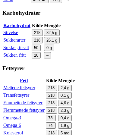
Karbohydrater
Karbohydrat
Kilde
Mengde
Stivelse
218
32,5
g
Sukkerarter
218
26,1
g
Sukker, tilsatt
50
0
g
Sukker, fritt
10
–
Fettsyrer
Fett
Kilde
Mengde
Mettede fettsyrer
218
2,4
g
Transfettsyrer
218
0,1
g
Enumettede fettsyrer
218
4,6
g
Flerumettede fettsyrer
218
2,3
g
Omega-3
73i
0,4
g
Omega-6
74i
1,9
g
Kolesterol
218
5
mg