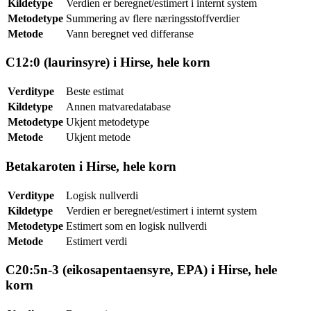
Kildetype
Verdien er beregnet/estimert i internt system
Metodetype
Summering av flere næringsstoffverdier
Metode
Vann beregnet ved differanse
C12:0 (laurinsyre) i Hirse, hele korn
Verditype
Beste estimat
Kildetype
Annen matvaredatabase
Metodetype
Ukjent metodetype
Metode
Ukjent metode
Betakaroten i Hirse, hele korn
Verditype
Logisk nullverdi
Kildetype
Verdien er beregnet/estimert i internt system
Metodetype
Estimert som en logisk nullverdi
Metode
Estimert verdi
C20:5n-3 (eikosapentaensyre, EPA) i Hirse, hele
korn