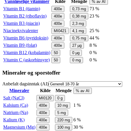
Vannløselige vitaminer
Kilde
Mengde
% av AI
Vitamin B1 (tiamin)
73 %
400e
0,73
mg
Vitamin B2 (riboflavin)
23 %
400e
0,38
mg
Vitamin B3 (niacin)
400e
2,3
mg
Niacinekvivalenter
25 %
MI0421
4,1
mg
Vitamin B6 (pyridoksin)
44 %
400e
0,75
mg
Vitamin B9 (folat)
8 %
400e
27
µg
Vitamin B12 (kobalamin)
0 %
50
0
µg
Vitamin C (askorbinsyre)
0 %
50
0
mg
Mineraler og sporstoffer
Anbefalt dagsinntak (AI)
Mineraler
Kilde
Mengde
% av AI
Salt (NaCl)
MI0120
0
g
Kalsium (Ca)
1 %
400e
10
mg
Natrium (Na)
400e
5
mg
Kalium (K)
6 %
400e
220
mg
Magnesium (Mg)
30 %
400e
100
mg