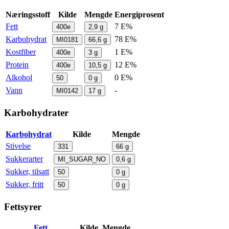
Næringsstoff
Kilde
Mengde
Energiprosent
Fett
7 E%
400e
2,9
g
Karbohydrat
78 E%
MI0181
66,6
g
Kostfiber
1 E%
400e
3
g
Protein
12 E%
400e
10,5
g
Alkohol
0 E%
50
0
g
Vann
-
MI0142
17
g
Karbohydrater
Karbohydrat
Kilde
Mengde
Stivelse
331
66
g
Sukkerarter
MI_SUGAR_NO
0,6
g
Sukker, tilsatt
50
0
g
Sukker, fritt
50
0
g
Fettsyrer
Fett
Kilde
Mengde