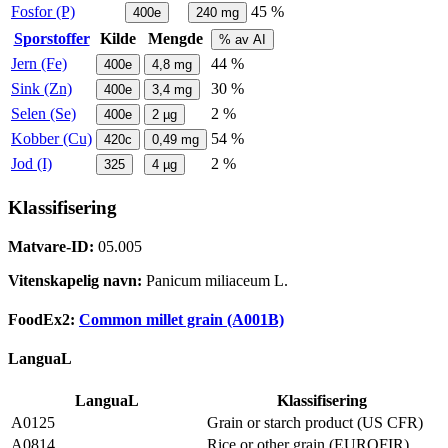
Fosfor (P)
45 %
400e
240
mg
Sporstoffer
Kilde
Mengde
% av AI
Jern (Fe)
44 %
400e
4,8
mg
Sink (Zn)
30 %
400e
3,4
mg
Selen (Se)
2 %
400e
2
µg
Kobber (Cu)
54 %
420c
0,49
mg
Jod (I)
2 %
325
4
µg
Klassifisering
Matvare-ID:
05.005
Vitenskapelig navn:
Panicum miliaceum L.
FoodEx2:
Common millet grain (A001B)
LanguaL
LanguaL
Klassifisering
A0125
Grain or starch product (US CFR)
A0814
Rice or other grain (EUROFIR)