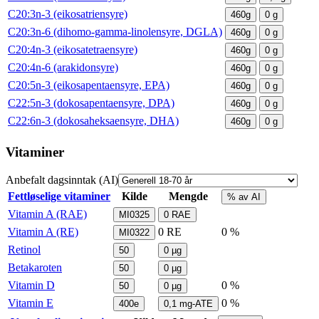
C20:3n-3 (eikosatriensyre)
460g
0
g
C20:3n-6 (dihomo-gamma-linolensyre, DGLA)
460g
0
g
C20:4n-3 (eikosatetraensyre)
460g
0
g
C20:4n-6 (arakidonsyre)
460g
0
g
C20:5n-3 (eikosapentaensyre, EPA)
460g
0
g
C22:5n-3 (dokosapentaensyre, DPA)
460g
0
g
C22:6n-3 (dokosaheksaensyre, DHA)
460g
0
g
Vitaminer
Anbefalt dagsinntak (AI)
Fettløselige vitaminer
Kilde
Mengde
% av AI
Vitamin A (RAE)
MI0325
0
RAE
Vitamin A (RE)
0
RE
0 %
MI0322
Retinol
50
0
µg
Betakaroten
50
0
µg
Vitamin D
0 %
50
0
µg
Vitamin E
0 %
400e
0,1
mg-ATE