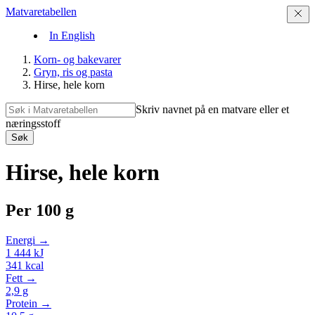
Matvaretabellen
In English
Korn- og bakevarer
Gryn, ris og pasta
Hirse, hele korn
Skriv navnet på en matvare eller et
næringsstoff
Søk
Hirse, hele korn
Per
100 g
Energi →
1 444
kJ
341
kcal
Fett →
2,9
g
Protein →