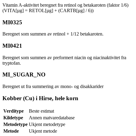
Vitamin A-aktivitet beregnet fra retinol og betakaroten (faktor 1/6)
(VITA[µg] = RETOL[µg] + (CARTB[µg] / 6))
MI0325
Beregnet som summen av retinol + 1/12 betakaroten.
MI0421
Beregnet som summen av preformert niacin og niacinaktivitet fra
tryptofan.
MI_SUGAR_NO
Beregnet ut fra summering av mono- og disakkarider
Kobber (Cu) i Hirse, hele korn
Verditype
Beste estimat
Kildetype
Annen matvaredatabase
Metodetype
Ukjent metodetype
Metode
Ukjent metode