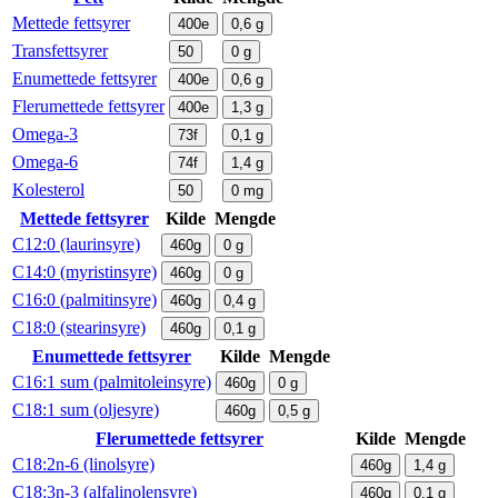
Mettede fettsyrer
400e
0,6
g
Transfettsyrer
50
0
g
Enumettede fettsyrer
400e
0,6
g
Flerumettede fettsyrer
400e
1,3
g
Omega-3
73f
0,1
g
Omega-6
74f
1,4
g
Kolesterol
50
0
mg
Mettede fettsyrer
Kilde
Mengde
C12:0 (laurinsyre)
460g
0
g
C14:0 (myristinsyre)
460g
0
g
C16:0 (palmitinsyre)
460g
0,4
g
C18:0 (stearinsyre)
460g
0,1
g
Enumettede fettsyrer
Kilde
Mengde
C16:1 sum (palmitoleinsyre)
460g
0
g
C18:1 sum (oljesyre)
460g
0,5
g
Flerumettede fettsyrer
Kilde
Mengde
C18:2n-6 (linolsyre)
460g
1,4
g
C18:3n-3 (alfalinolensyre)
460g
0,1
g