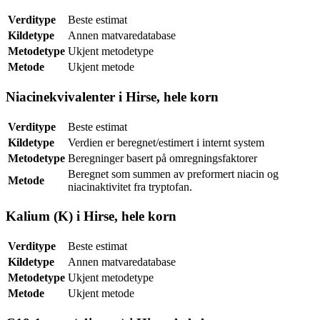
Verditype
Beste estimat
Kildetype
Annen matvaredatabase
Metodetype
Ukjent metodetype
Metode
Ukjent metode
Niacinekvivalenter i Hirse, hele korn
Verditype
Beste estimat
Kildetype
Verdien er beregnet/estimert i internt system
Metodetype
Beregninger basert på omregningsfaktorer
Beregnet som summen av preformert niacin og
Metode
niacinaktivitet fra tryptofan.
Kalium (K) i Hirse, hele korn
Verditype
Beste estimat
Kildetype
Annen matvaredatabase
Metodetype
Ukjent metodetype
Metode
Ukjent metode