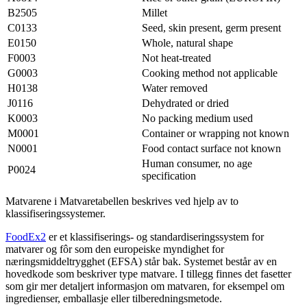
B2505
Millet
C0133
Seed, skin present, germ present
E0150
Whole, natural shape
F0003
Not heat-treated
G0003
Cooking method not applicable
H0138
Water removed
J0116
Dehydrated or dried
K0003
No packing medium used
M0001
Container or wrapping not known
N0001
Food contact surface not known
Human consumer, no age
P0024
specification
Matvarene i Matvaretabellen beskrives ved hjelp av to
klassifiseringssystemer.
FoodEx2
er et klassifiserings- og standardiseringssystem for
matvarer og fôr som den europeiske myndighet for
næringsmiddeltrygghet (EFSA) står bak. Systemet består av en
hovedkode som beskriver type matvare. I tillegg finnes det fasetter
som gir mer detaljert informasjon om matvaren, for eksempel om
ingredienser, emballasje eller tilberedningsmetode.