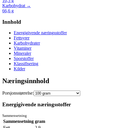
10,5
g
Karbohydrat →
66,6
g
Innhold
Energigivende næringsstoffer
Fettsyrer
Karbohydrater
Vitaminer
Mineraler
Sporstoffer
Klassifisering
Kilder
Næringsinnhold
Porsjonsstørrelse:
Energigivende næringsstoffer
Sammensetning
Sammensetning
gram
Fett
2.9