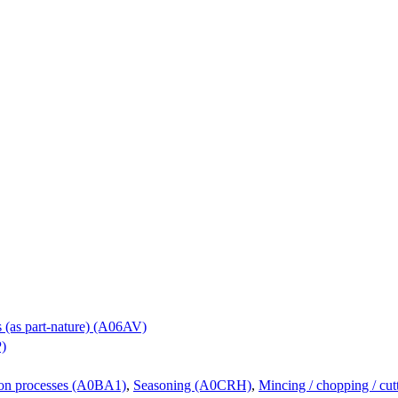
s (as part-nature) (A06AV)
)
tion processes (A0BA1)
,
Seasoning (A0CRH)
,
Mincing / chopping / cu