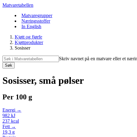
Matvaretabellen
Matvaregrupper
Næringsstoffer
In English
Kjøtt og fjørfe
Kjøttprodukter
Sosisser
Skriv navnet på en matvare eller et næri
Søk
Sosisser, små pølser
Per
100 g
Energi →
982
kJ
237
kcal
Fett →
19,3
g