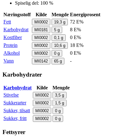
Spiselig del: 100 %
Næringsstoff
Kilde
Mengde
Energiprosent
Fett
72 E%
MI0002
19,3
g
Karbohydrat
8 E%
MI0181
5
g
Kostfiber
0 E%
MI0002
0,1
g
Protein
18 E%
MI0002
10,6
g
Alkohol
0 E%
MI0002
0
g
Vann
-
MI0142
65
g
Karbohydrater
Karbohydrat
Kilde
Mengde
Stivelse
MI0002
3,5
g
Sukkerarter
MI0002
1,5
g
Sukker, tilsatt
MI0002
0
g
Sukker, fritt
MI0002
0
g
Fettsyrer