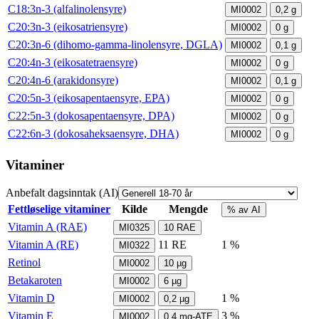
C18:3n-3 (alfalinolensyre)
MI0002
0,2
g
C20:3n-3 (eikosatriensyre)
MI0002
0
g
C20:3n-6 (dihomo-gamma-linolensyre, DGLA)
MI0002
0,1
g
C20:4n-3 (eikosatetraensyre)
MI0002
0
g
C20:4n-6 (arakidonsyre)
MI0002
0,1
g
C20:5n-3 (eikosapentaensyre, EPA)
MI0002
0
g
C22:5n-3 (dokosapentaensyre, DPA)
MI0002
0
g
C22:6n-3 (dokosaheksaensyre, DHA)
MI0002
0
g
Vitaminer
Anbefalt dagsinntak (AI)
Fettløselige vitaminer
Kilde
Mengde
% av AI
Vitamin A (RAE)
MI0325
10
RAE
Vitamin A (RE)
11
RE
1 %
MI0322
Retinol
MI0002
10
µg
Betakaroten
MI0002
6
µg
Vitamin D
1 %
MI0002
0,2
µg
Vitamin E
3 %
MI0002
0,4
mg-ATE