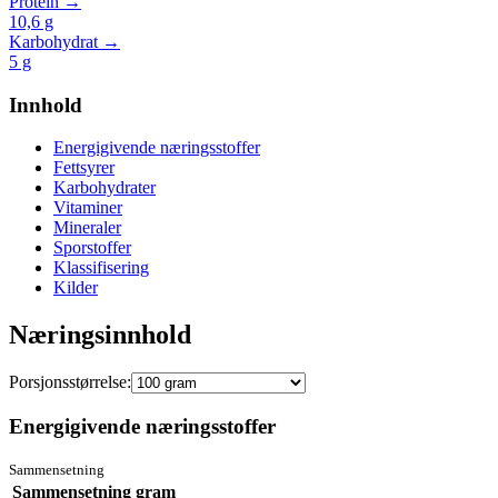
Protein →
10,6
g
Karbohydrat →
5
g
Innhold
Energigivende næringsstoffer
Fettsyrer
Karbohydrater
Vitaminer
Mineraler
Sporstoffer
Klassifisering
Kilder
Næringsinnhold
Porsjonsstørrelse:
Energigivende næringsstoffer
Sammensetning
Sammensetning
gram