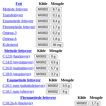
Fett
Kilde
Mengde
Mettede fettsyrer
MI0002
8,7
g
Transfettsyrer
MI0002
0,1
g
Enumettede fettsyrer
MI0002
8,4
g
Flerumettede fettsyrer
MI0002
1,7
g
Omega-3
MI0002
0,2
g
Omega-6
MI0002
1,8
g
Kolesterol
MI0002
46
mg
Mettede fettsyrer
Kilde
Mengde
C12:0 (laurinsyre)
MI0002
0
g
C14:0 (myristinsyre)
MI0002
0,5
g
C16:0 (palmitinsyre)
MI0002
5,7
g
C18:0 (stearinsyre)
MI0002
3,2
g
Enumettede fettsyrer
Kilde
Mengde
C16:1 sum (palmitoleinsyre)
MI0002
0,5
g
C18:1 sum (oljesyre)
MI0002
8
g
Flerumettede fettsyrer
Kilde
Mengde
C18:2n-6 (linolsyre)
MI0002
1,7
g