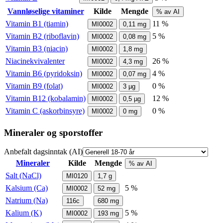
Vannløselige vitaminer
Kilde
Mengde
% av AI
Vitamin B1 (tiamin)
11 %
MI0002
0,11
mg
Vitamin B2 (riboflavin)
5 %
MI0002
0,08
mg
Vitamin B3 (niacin)
MI0002
1,8
mg
Niacinekvivalenter
26 %
MI0002
4,3
mg
Vitamin B6 (pyridoksin)
4 %
MI0002
0,07
mg
Vitamin B9 (folat)
0 %
MI0002
3
µg
Vitamin B12 (kobalamin)
12 %
MI0002
0,5
µg
Vitamin C (askorbinsyre)
0 %
MI0002
0
mg
Mineraler og sporstoffer
Anbefalt dagsinntak (AI)
Mineraler
Kilde
Mengde
% av AI
Salt (NaCl)
MI0120
1,7
g
Kalsium (Ca)
5 %
MI0002
52
mg
Natrium (Na)
116c
680
mg
Kalium (K)
5 %
MI0002
193
mg