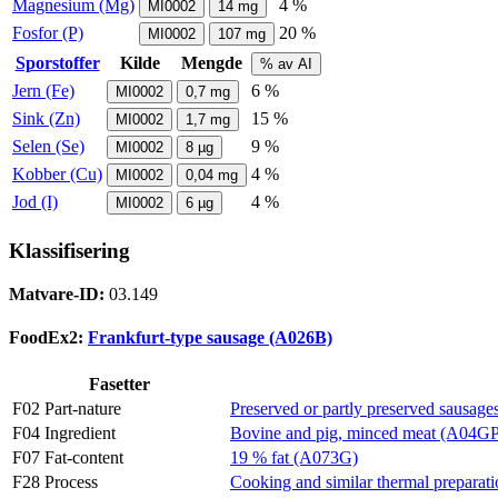
Magnesium (Mg)
4 %
MI0002
14
mg
Fosfor (P)
20 %
MI0002
107
mg
Sporstoffer
Kilde
Mengde
% av AI
Jern (Fe)
6 %
MI0002
0,7
mg
Sink (Zn)
15 %
MI0002
1,7
mg
Selen (Se)
9 %
MI0002
8
µg
Kobber (Cu)
4 %
MI0002
0,04
mg
Jod (I)
4 %
MI0002
6
µg
Klassifisering
Matvare-ID:
03.149
FoodEx2:
Frankfurt-type sausage (A026B)
Fasetter
F02 Part-nature
Preserved or partly preserved sausage
F04 Ingredient
Bovine and pig, minced meat (A04GP
F07 Fat-content
19 % fat (A073G)
F28 Process
Cooking and similar thermal prepara