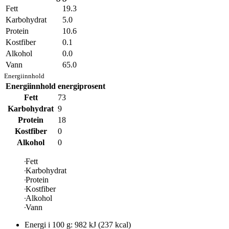
Fett
19.3
Karbohydrat
5.0
Protein
10.6
Kostfiber
0.1
Alkohol
0.0
Vann
65.0
Energiinnhold
Energiinnhold
energiprosent
Fett
73
Karbohydrat
9
Protein
18
Kostfiber
0
Alkohol
0
Fett
Karbohydrat
Protein
Kostfiber
Alkohol
Vann
Energi i
100 g
:
982
kJ
(
237
kcal)