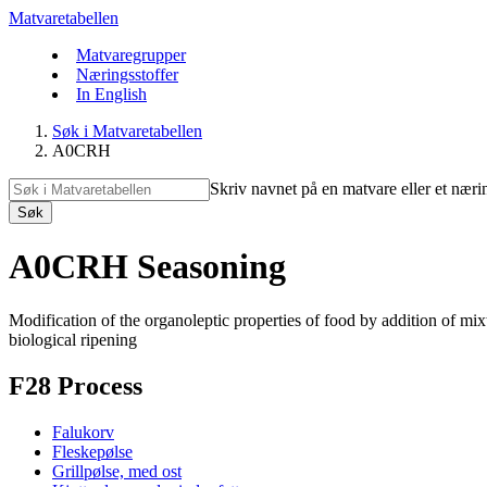
Matvaretabellen
Matvaregrupper
Næringsstoffer
In English
Søk i Matvaretabellen
A0CRH
Skriv navnet på en matvare eller et næri
Søk
A0CRH Seasoning
Modification of the organoleptic properties of food by addition of mixtu
biological ripening
F28 Process
Falukorv
Fleskepølse
Grillpølse, med ost