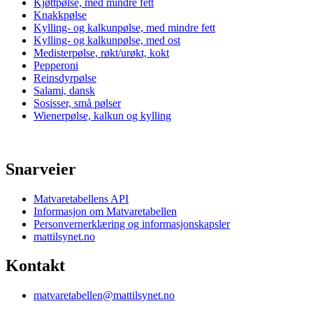
Kjøttpølse, med mindre fett
Knakkpølse
Kylling- og kalkunpølse, med mindre fett
Kylling- og kalkunpølse, med ost
Medisterpølse, røkt/urøkt, kokt
Pepperoni
Reinsdyrpølse
Salami, dansk
Sosisser, små pølser
Wienerpølse, kalkun og kylling
Snarveier
Matvaretabellens API
Informasjon om Matvaretabellen
Personvernerklæring og informasjonskapsler
mattilsynet.no
Kontakt
matvaretabellen@mattilsynet.no