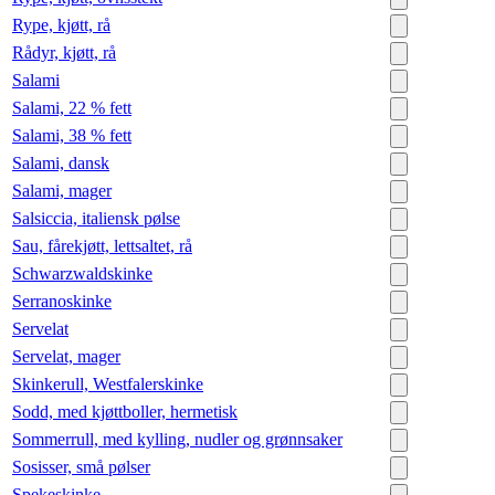
Rype, kjøtt, rå
Rådyr, kjøtt, rå
Salami
Salami, 22 % fett
Salami, 38 % fett
Salami, dansk
Salami, mager
Salsiccia, italiensk pølse
Sau, fårekjøtt, lettsaltet, rå
Schwarzwaldskinke
Serranoskinke
Servelat
Servelat, mager
Skinkerull, Westfalerskinke
Sodd, med kjøttboller, hermetisk
Sommerrull, med kylling, nudler og grønnsaker
Sosisser, små pølser
Spekeskinke