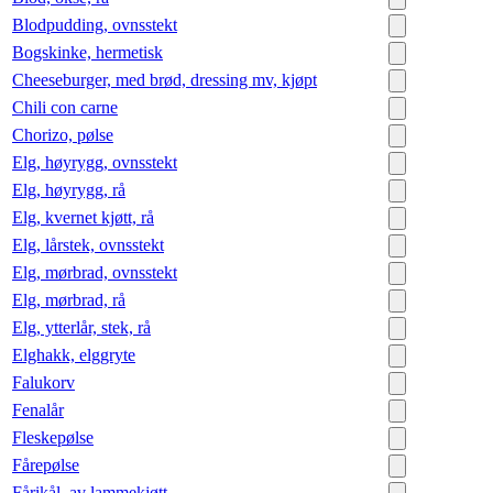
Blodpudding, ovnsstekt
Bogskinke, hermetisk
Cheeseburger, med brød, dressing mv, kjøpt
Chili con carne
Chorizo, pølse
Elg, høyrygg, ovnsstekt
Elg, høyrygg, rå
Elg, kvernet kjøtt, rå
Elg, lårstek, ovnsstekt
Elg, mørbrad, ovnsstekt
Elg, mørbrad, rå
Elg, ytterlår, stek, rå
Elghakk, elggryte
Falukorv
Fenalår
Fleskepølse
Fårepølse
Fårikål, av lammekjøtt