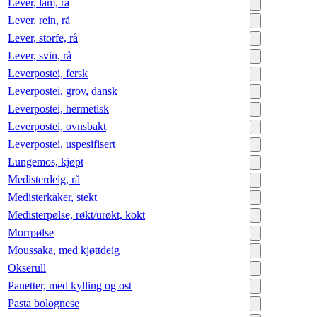
Lever, lam, rå
Lever, rein, rå
Lever, storfe, rå
Lever, svin, rå
Leverpostei, fersk
Leverpostei, grov, dansk
Leverpostei, hermetisk
Leverpostei, ovnsbakt
Leverpostei, uspesifisert
Lungemos, kjøpt
Medisterdeig, rå
Medisterkaker, stekt
Medisterpølse, røkt/urøkt, kokt
Morrpølse
Moussaka, med kjøttdeig
Okserull
Panetter, med kylling og ost
Pasta bolognese