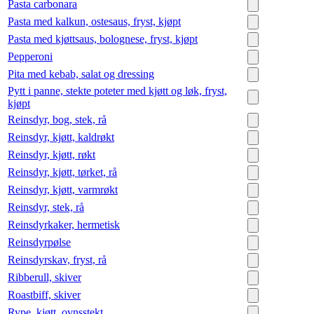
Pasta carbonara
Pasta med kalkun, ostesaus, fryst, kjøpt
Pasta med kjøttsaus, bolognese, fryst, kjøpt
Pepperoni
Pita med kebab, salat og dressing
Pytt i panne, stekte poteter med kjøtt og løk, fryst,
kjøpt
Reinsdyr, bog, stek, rå
Reinsdyr, kjøtt, kaldrøkt
Reinsdyr, kjøtt, røkt
Reinsdyr, kjøtt, tørket, rå
Reinsdyr, kjøtt, varmrøkt
Reinsdyr, stek, rå
Reinsdyrkaker, hermetisk
Reinsdyrpølse
Reinsdyrskav, fryst, rå
Ribberull, skiver
Roastbiff, skiver
Rype, kjøtt, ovnsstekt