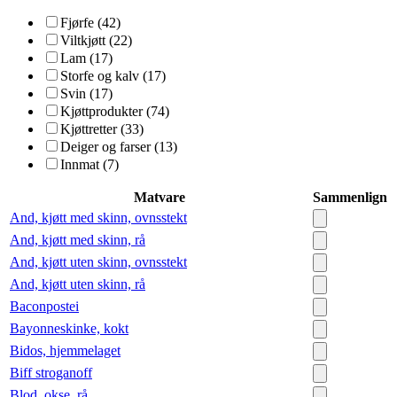
Fjørfe (42)
Viltkjøtt (22)
Lam (17)
Storfe og kalv (17)
Svin (17)
Kjøttprodukter (74)
Kjøttretter (33)
Deiger og farser (13)
Innmat (7)
Matvare
Sammenlign
And, kjøtt med skinn, ovnsstekt
And, kjøtt med skinn, rå
And, kjøtt uten skinn, ovnsstekt
And, kjøtt uten skinn, rå
Baconpostei
Bayonneskinke, kokt
Bidos, hjemmelaget
Biff stroganoff
Blod, okse, rå