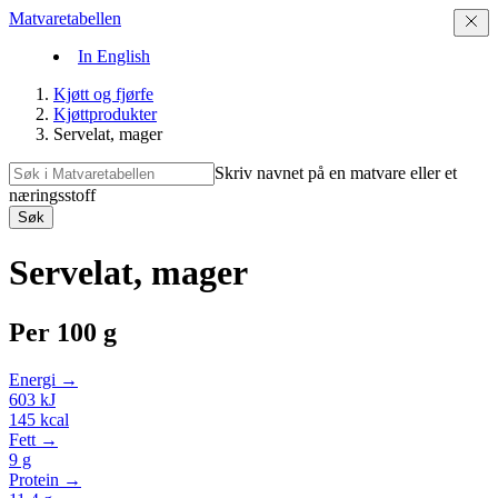
Matvaretabellen
In English
Kjøtt og fjørfe
Kjøttprodukter
Servelat, mager
Skriv navnet på en matvare eller et
næringsstoff
Søk
Servelat, mager
Per
100 g
Energi →
603
kJ
145
kcal
Fett →
9
g
Protein →