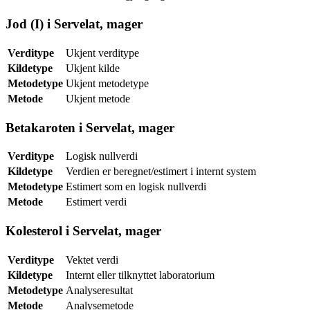
Jod (I) i Servelat, mager
Verditype
Ukjent verditype
Kildetype
Ukjent kilde
Metodetype
Ukjent metodetype
Metode
Ukjent metode
Betakaroten i Servelat, mager
Verditype
Logisk nullverdi
Kildetype
Verdien er beregnet/estimert i internt system
Metodetype
Estimert som en logisk nullverdi
Metode
Estimert verdi
Kolesterol i Servelat, mager
Verditype
Vektet verdi
Kildetype
Internt eller tilknyttet laboratorium
Metodetype
Analyseresultat
Metode
Analysemetode