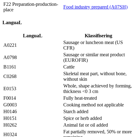
F22 Preparation-production-
Food industry prepared (A07SH)
place
LanguaL
LanguaL
Klassifisering
Sausage or luncheon meat (US
A0221
CFR)
Sausage or similar meat product
A0798
(EUROFIR)
B1161
Cattle
Skeletal meat part, without bone,
C0268
without skin
Whole, shape achieved by forming,
E0153
thickness <0 3 cm
F0014
Fully heat-treated
G0003
Cooking method not applicable
H0146
Starch added
H0151
Spice or herb added
H0262
Animal fat or oil added
Fat partially removed, 50% or more
H0324