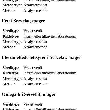
Metodetype
Analyseresultat
Metode
Analysemetode
Fett i Servelat, mager
Verditype
Vektet verdi
Kildetype
Internt eller tilknyttet laboratorium
Metodetype
Analyseresultat
Metode
Analysemetode
Flerumettede fettsyrer i Servelat, mager
Verditype
Vektet verdi
Kildetype
Internt eller tilknyttet laboratorium
Metodetype
Analyseresultat
Metode
Analysemetode
Omega-6 i Servelat, mager
Verditype
Vektet verdi
Kildetype
Internt eller tilknyttet laboratorium