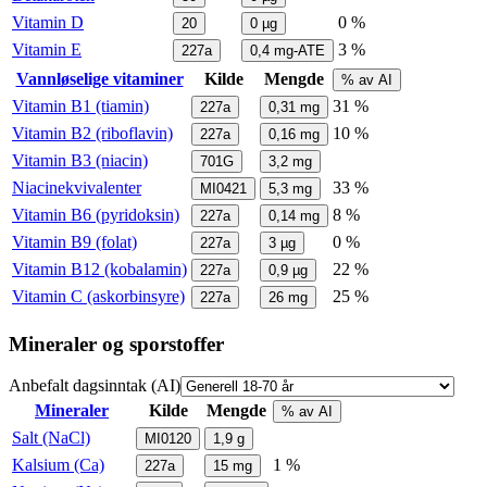
Vitamin D
0 %
20
0
µg
Vitamin E
3 %
227a
0,4
mg-ATE
Vannløselige vitaminer
Kilde
Mengde
% av AI
Vitamin B1 (tiamin)
31 %
227a
0,31
mg
Vitamin B2 (riboflavin)
10 %
227a
0,16
mg
Vitamin B3 (niacin)
701G
3,2
mg
Niacinekvivalenter
33 %
MI0421
5,3
mg
Vitamin B6 (pyridoksin)
8 %
227a
0,14
mg
Vitamin B9 (folat)
0 %
227a
3
µg
Vitamin B12 (kobalamin)
22 %
227a
0,9
µg
Vitamin C (askorbinsyre)
25 %
227a
26
mg
Mineraler og sporstoffer
Anbefalt dagsinntak (AI)
Mineraler
Kilde
Mengde
% av AI
Salt (NaCl)
MI0120
1,9
g
Kalsium (Ca)
1 %
227a
15
mg