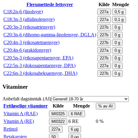
Flerumettede fettsyrer
Kilde
Mengde
C18:2n-6 (linolsyre)
227a
0,5
g
C18:3n-3 (alfalinolensyre)
227a
0,1
g
C20:3n-3 (eikosatriensyre)
227b
0
g
C20:3n-6 (dihomo-gamma-linolensyre, DGLA)
227b
0
g
C20:4n-3 (eikosatetraensyre)
227b
0
g
C20:4n-6 (arakidonsyre)
227a
0
g
C20:5n-3 (eikosapentaensyre, EPA)
227b
0
g
C22:5n-3 (dokosapentaensyre, DPA)
227a
0
g
C22:6n-3 (dokosaheksaensyre, DHA)
227b
0
g
Vitaminer
Anbefalt dagsinntak (AI)
Fettløselige vitaminer
Kilde
Mengde
% av AI
Vitamin A (RAE)
MI0325
6
RAE
Vitamin A (RE)
6
RE
0 %
MI0322
Retinol
227a
6
µg
Betakaroten
50
0
µg