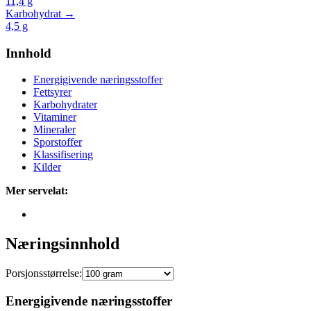
11,4
g
Karbohydrat →
4,5
g
Innhold
Energigivende næringsstoffer
Fettsyrer
Karbohydrater
Vitaminer
Mineraler
Sporstoffer
Klassifisering
Kilder
Mer servelat:
Næringsinnhold
Porsjonsstørrelse:
Energigivende næringsstoffer