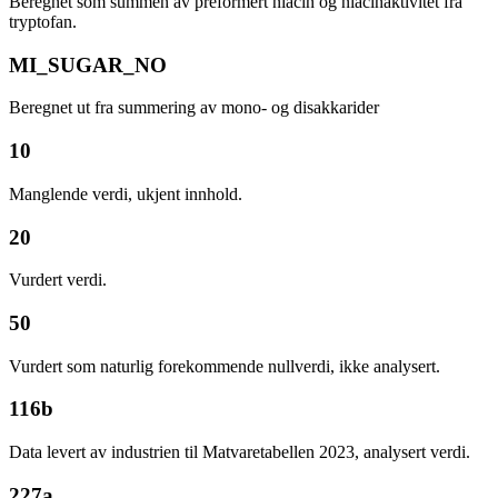
Beregnet som summen av preformert niacin og niacinaktivitet fra
tryptofan.
MI_SUGAR_NO
Beregnet ut fra summering av mono- og disakkarider
10
Manglende verdi, ukjent innhold.
20
Vurdert verdi.
50
Vurdert som naturlig forekommende nullverdi, ikke analysert.
116b
Data levert av industrien til Matvaretabellen 2023, analysert verdi.
227a