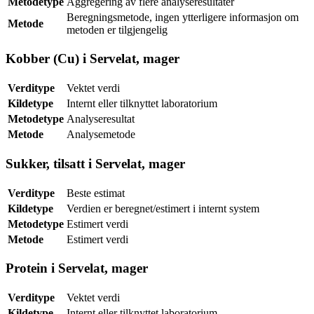
Metodetype
Aggregering av flere analyseresultater
Beregningsmetode, ingen ytterligere informasjon om
Metode
metoden er tilgjengelig
Kobber (Cu) i Servelat, mager
Verditype
Vektet verdi
Kildetype
Internt eller tilknyttet laboratorium
Metodetype
Analyseresultat
Metode
Analysemetode
Sukker, tilsatt i Servelat, mager
Verditype
Beste estimat
Kildetype
Verdien er beregnet/estimert i internt system
Metodetype
Estimert verdi
Metode
Estimert verdi
Protein i Servelat, mager
Verditype
Vektet verdi
Kildetype
Internt eller tilknyttet laboratorium