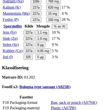
Natrium (Na)
116b
760
mg
Kalium (K)
17 %
227a
620
mg
Magnesium (Mg)
4 %
227a
15
mg
Fosfor (P)
28 %
227a
150
mg
Sporstoffer
Kilde
Mengde
% av AI
Jern (Fe)
10 %
227a
1,1
mg
Sink (Zn)
17 %
227a
1,9
mg
Selen (Se)
9 %
227a
8
µg
Kobber (Cu)
5 %
227a
0,05
mg
Jod (I)
3 %
325
5
µg
Klassifisering
Matvare-ID:
03.202
FoodEx2:
Bologna-type sausage (A025R)
Fasetter
F18 Packaging-format
Bag, sack or pouch (A07NK)
F19 Packaging-material
Plastic (A07PR)