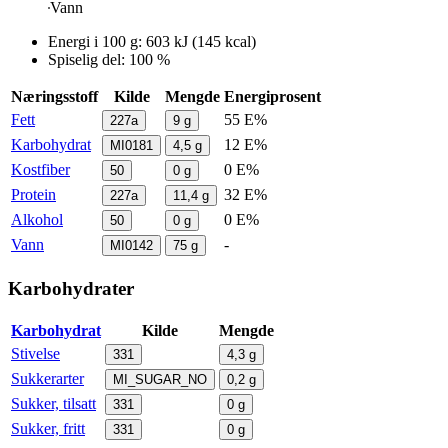
Vann
Energi i
100 g
:
603
kJ
(
145
kcal)
Spiselig del: 100 %
Næringsstoff
Kilde
Mengde
Energiprosent
Fett
55 E%
227a
9
g
Karbohydrat
12 E%
MI0181
4,5
g
Kostfiber
0 E%
50
0
g
Protein
32 E%
227a
11,4
g
Alkohol
0 E%
50
0
g
Vann
-
MI0142
75
g
Karbohydrater
Karbohydrat
Kilde
Mengde
Stivelse
331
4,3
g
Sukkerarter
MI_SUGAR_NO
0,2
g
Sukker, tilsatt
331
0
g
Sukker, fritt
331
0
g