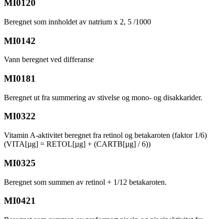
MI0120
Beregnet som innholdet av natrium x 2, 5 /1000
MI0142
Vann beregnet ved differanse
MI0181
Beregnet ut fra summering av stivelse og mono- og disakkarider.
MI0322
Vitamin A-aktivitet beregnet fra retinol og betakaroten (faktor 1/6)
(VITA[µg] = RETOL[µg] + (CARTB[µg] / 6))
MI0325
Beregnet som summen av retinol + 1/12 betakaroten.
MI0421