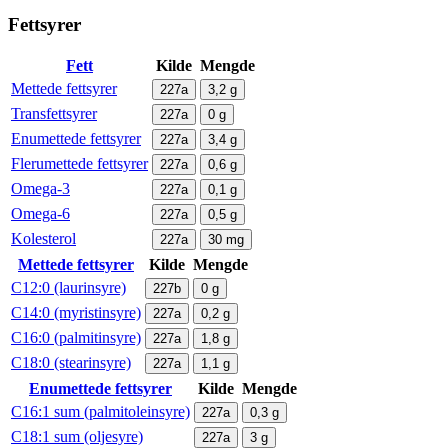
Fettsyrer
Fett
Kilde
Mengde
Mettede fettsyrer
227a
3,2
g
Transfettsyrer
227a
0
g
Enumettede fettsyrer
227a
3,4
g
Flerumettede fettsyrer
227a
0,6
g
Omega-3
227a
0,1
g
Omega-6
227a
0,5
g
Kolesterol
227a
30
mg
Mettede fettsyrer
Kilde
Mengde
C12:0 (laurinsyre)
227b
0
g
C14:0 (myristinsyre)
227a
0,2
g
C16:0 (palmitinsyre)
227a
1,8
g
C18:0 (stearinsyre)
227a
1,1
g
Enumettede fettsyrer
Kilde
Mengde
C16:1 sum (palmitoleinsyre)
227a
0,3
g
C18:1 sum (oljesyre)
227a
3
g