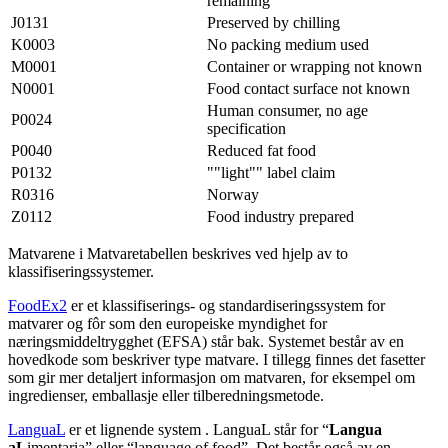
remaining
J0131
Preserved by chilling
K0003
No packing medium used
M0001
Container or wrapping not known
N0001
Food contact surface not known
Human consumer, no age
P0024
specification
P0040
Reduced fat food
P0132
""light"" label claim
R0316
Norway
Z0112
Food industry prepared
Matvarene i Matvaretabellen beskrives ved hjelp av to
klassifiseringssystemer.
FoodEx2
er et klassifiserings- og standardiseringssystem for
matvarer og fôr som den europeiske myndighet for
næringsmiddeltrygghet (EFSA) står bak. Systemet består av en
hovedkode som beskriver type matvare. I tillegg finnes det fasetter
som gir mer detaljert informasjon om matvaren, for eksempel om
ingredienser, emballasje eller tilberedningsmetode.
LanguaL
er et lignende system . LanguaL står for “
Langua
aL
imentaria” eller “language of food”. Det består også av en