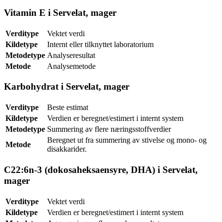
Vitamin E i Servelat, mager
Verditype
Vektet verdi
Kildetype
Internt eller tilknyttet laboratorium
Metodetype
Analyseresultat
Metode
Analysemetode
Karbohydrat i Servelat, mager
Verditype
Beste estimat
Kildetype
Verdien er beregnet/estimert i internt system
Metodetype
Summering av flere næringsstoffverdier
Beregnet ut fra summering av stivelse og mono- og
Metode
disakkarider.
C22:6n-3 (dokosaheksaensyre, DHA) i Servelat,
mager
Verditype
Vektet verdi
Kildetype
Verdien er beregnet/estimert i internt system