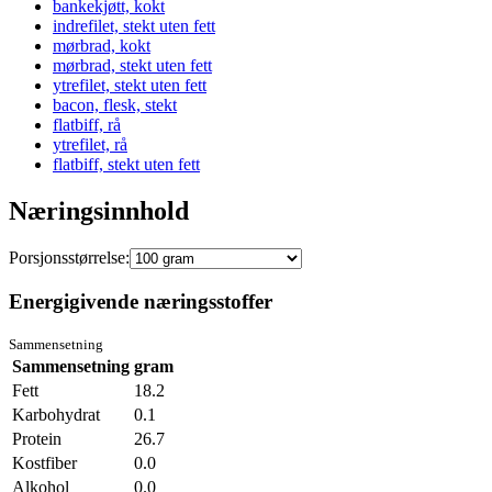
bankekjøtt, kokt
indrefilet, stekt uten fett
mørbrad, kokt
mørbrad, stekt uten fett
ytrefilet, stekt uten fett
bacon, flesk, stekt
flatbiff, rå
ytrefilet, rå
flatbiff, stekt uten fett
Næringsinnhold
Porsjonsstørrelse:
Energigivende næringsstoffer
Sammensetning
Sammensetning
gram
Fett
18.2
Karbohydrat
0.1
Protein
26.7
Kostfiber
0.0
Alkohol
0.0