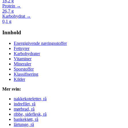
18,2
g
Protein →
26,7
g
Karbohydrat →
0,1
g
Innhold
Energigivende næringsstoffer
Fettsyrer
Karbohydrater
Vitaminer
Mineraler
Sporstoffer
Klassifisering
Kilder
Mer svin:
nakkekoteletter, rå
indrefilet, rå
mørbrad, rå
ribbe, sideflesk, rå
bankekjøtt, rå
lårtunge, rå