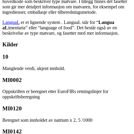
hovedkode som beskriver type matvare. I tillegg finnes det fasetter
som gir mer detaljert informasjon om matvaren, for eksempel om
ingredienser, emballasje eller tilberedningsmetode.
LanguaL
er et lignende system . LanguaL står for “
Langua
aL
imentaria” eller “language of food”. Det består også av en
beskrivelse av type matvare, og fasetter med mer informasjon.
Kilder
10
Manglende verdi, ukjent innhold.
MI0002
Oppskriften er beregnet etter EuroFIRs retningslinjer for
oppskriftsberegning
MI0120
Beregnet som innholdet av natrium x 2, 5 /1000
MI0142