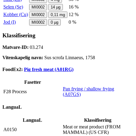
Selen (Se)
16 %
MI0002
14
µg
Kobber (Cu)
12 %
MI0002
0,11
mg
Jod (I)
0 %
MI0002
0
µg
Klassifisering
Matvare-ID:
03.274
Vitenskapelig navn:
Sus scrofa Linnaeus, 1758
FoodEx2:
Pig fresh meat (A01RG)
Fasetter
Pan frying / shallow frying
F28 Process
(A07GS)
LanguaL
LanguaL
Klassifisering
Meat or meat product (FROM
A0150
MAMMAL) (US CFR)