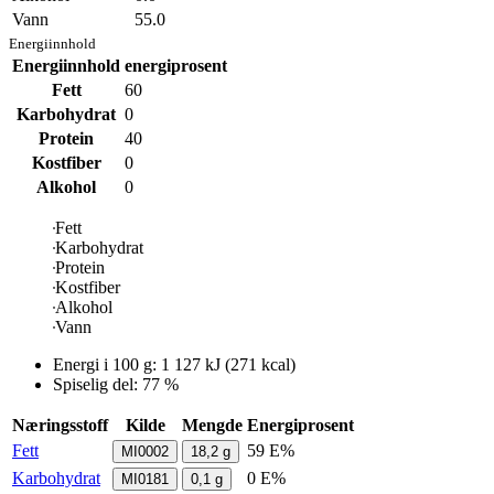
Vann
55.0
Energiinnhold
Energiinnhold
energiprosent
Fett
60
Karbohydrat
0
Protein
40
Kostfiber
0
Alkohol
0
Fett
Karbohydrat
Protein
Kostfiber
Alkohol
Vann
Energi i
100 g
:
1 127
kJ
(
271
kcal)
Spiselig del: 77 %
Næringsstoff
Kilde
Mengde
Energiprosent
Fett
59 E%
MI0002
18,2
g
Karbohydrat
0 E%
MI0181
0,1
g