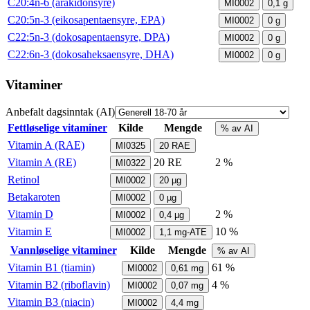
C20:4n-6 (arakidonsyre)
MI0002
0,1
g
C20:5n-3 (eikosapentaensyre, EPA)
MI0002
0
g
C22:5n-3 (dokosapentaensyre, DPA)
MI0002
0
g
C22:6n-3 (dokosaheksaensyre, DHA)
MI0002
0
g
Vitaminer
Anbefalt dagsinntak (AI)
Fettløselige vitaminer
Kilde
Mengde
% av AI
Vitamin A (RAE)
MI0325
20
RAE
Vitamin A (RE)
20
RE
2 %
MI0322
Retinol
MI0002
20
µg
Betakaroten
MI0002
0
µg
Vitamin D
2 %
MI0002
0,4
µg
Vitamin E
10 %
MI0002
1,1
mg-ATE
Vannløselige vitaminer
Kilde
Mengde
% av AI
Vitamin B1 (tiamin)
61 %
MI0002
0,61
mg
Vitamin B2 (riboflavin)
4 %
MI0002
0,07
mg
Vitamin B3 (niacin)
MI0002
4,4
mg