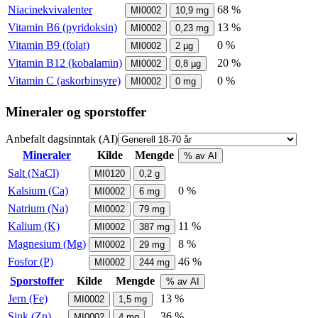
Niacinekvivalenter
68 %
MI0002
10,9
mg
Vitamin B6 (pyridoksin)
13 %
MI0002
0,23
mg
Vitamin B9 (folat)
0 %
MI0002
2
µg
Vitamin B12 (kobalamin)
20 %
MI0002
0,8
µg
Vitamin C (askorbinsyre)
0 %
MI0002
0
mg
Mineraler og sporstoffer
Anbefalt dagsinntak (AI)
Mineraler
Kilde
Mengde
% av AI
Salt (NaCl)
MI0120
0,2
g
Kalsium (Ca)
0 %
MI0002
6
mg
Natrium (Na)
MI0002
79
mg
Kalium (K)
11 %
MI0002
387
mg
Magnesium (Mg)
8 %
MI0002
29
mg
Fosfor (P)
46 %
MI0002
244
mg
Sporstoffer
Kilde
Mengde
% av AI
Jern (Fe)
13 %
MI0002
1,5
mg
Sink (Zn)
36 %
MI0002
4
mg