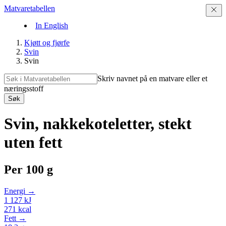
Matvaretabellen
In English
Kjøtt og fjørfe
Svin
Svin
Skriv navnet på en matvare eller et
næringsstoff
Søk
Svin, nakkekoteletter, stekt
uten fett
Per
100 g
Energi →
1 127
kJ
271
kcal
Fett →