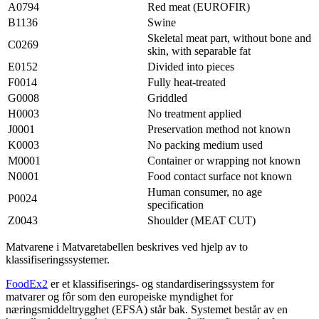
A0794
Red meat (EUROFIR)
B1136
Swine
Skeletal meat part, without bone and
C0269
skin, with separable fat
E0152
Divided into pieces
F0014
Fully heat-treated
G0008
Griddled
H0003
No treatment applied
J0001
Preservation method not known
K0003
No packing medium used
M0001
Container or wrapping not known
N0001
Food contact surface not known
Human consumer, no age
P0024
specification
Z0043
Shoulder (MEAT CUT)
Matvarene i Matvaretabellen beskrives ved hjelp av to
klassifiseringssystemer.
FoodEx2
er et klassifiserings- og standardiseringssystem for
matvarer og fôr som den europeiske myndighet for
næringsmiddeltrygghet (EFSA) står bak. Systemet består av en