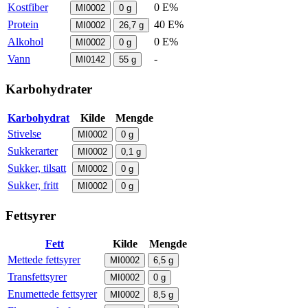
Kostfiber
0 E%
MI0002
0
g
Protein
40 E%
MI0002
26,7
g
Alkohol
0 E%
MI0002
0
g
Vann
-
MI0142
55
g
Karbohydrater
Karbohydrat
Kilde
Mengde
Stivelse
MI0002
0
g
Sukkerarter
MI0002
0,1
g
Sukker, tilsatt
MI0002
0
g
Sukker, fritt
MI0002
0
g
Fettsyrer
Fett
Kilde
Mengde
Mettede fettsyrer
MI0002
6,5
g
Transfettsyrer
MI0002
0
g
Enumettede fettsyrer
MI0002
8,5
g