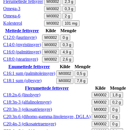
Flerumettede fettsyrer
MI0002
2,3
g
Omega-3
MI0002
0,3
g
Omega-6
MI0002
2
g
Kolesterol
MI0002
101
mg
Mettede fettsyrer
Kilde
Mengde
C12:0 (laurinsyre)
MI0002
0
g
C14:0 (myristinsyre)
MI0002
0,3
g
C16:0 (palmitinsyre)
MI0002
4,9
g
C18:0 (stearinsyre)
MI0002
2,6
g
Enumettede fettsyrer
Kilde
Mengde
C16:1 sum (palmitoleinsyre)
MI0002
0,5
g
C18:1 sum (oljesyre)
MI0002
7,8
g
Flerumettede fettsyrer
Kilde
Mengde
C18:2n-6 (linolsyre)
MI0002
1,8
g
C18:3n-3 (alfalinolensyre)
MI0002
0,2
g
C20:3n-3 (eikosatriensyre)
MI0002
0
g
C20:3n-6 (dihomo-gamma-linolensyre, DGLA)
MI0002
0
g
C20:4n-3 (eikosatetraensyre)
MI0002
0
g