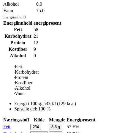
Alkohol
0.0
Vann
75.0
Energiinnhold
Energiinnhold
energiprosent
Fett
58
Karbohydrat
21
Protein
12
Kostfiber
9
Alkohol
0
Fett
Karbohydrat
Protein
Kostfiber
Alkohol
Vann
Energi i
100 g
:
533
kJ
(
129
kcal)
Spiselig del: 100 %
Næringsstoff
Kilde
Mengde
Energiprosent
Fett
57 E%
234
8,3
g