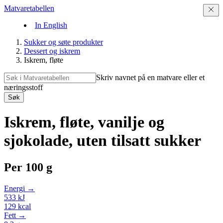
Matvaretabellen
In English
Sukker og søte produkter
Dessert og iskrem
Iskrem, fløte
Skriv navnet på en matvare eller et
næringsstoff
Søk
Iskrem, fløte, vanilje og
sjokolade, uten tilsatt sukker
Per
100 g
Energi →
533
kJ
129
kcal
Fett →