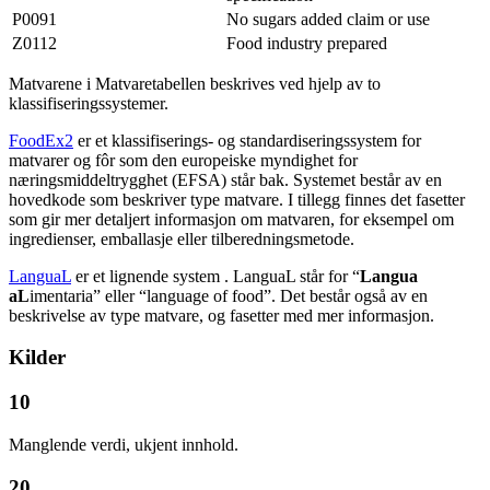
P0091
No sugars added claim or use
Z0112
Food industry prepared
Matvarene i Matvaretabellen beskrives ved hjelp av to
klassifiseringssystemer.
FoodEx2
er et klassifiserings- og standardiseringssystem for
matvarer og fôr som den europeiske myndighet for
næringsmiddeltrygghet (EFSA) står bak. Systemet består av en
hovedkode som beskriver type matvare. I tillegg finnes det fasetter
som gir mer detaljert informasjon om matvaren, for eksempel om
ingredienser, emballasje eller tilberedningsmetode.
LanguaL
er et lignende system . LanguaL står for “
Langua
aL
imentaria” eller “language of food”. Det består også av en
beskrivelse av type matvare, og fasetter med mer informasjon.
Kilder
10
Manglende verdi, ukjent innhold.
20