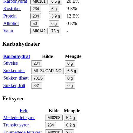
Karbohydrat
20 E%
MI0181
6,5
g
Kostfiber
9 E%
234
6
g
Protein
12 E%
234
3,9
g
Alkohol
0 E%
50
0
g
Vann
-
MI0142
75
g
Karbohydrater
Karbohydrat
Kilde
Mengde
Stivelse
234
0
g
Sukkerarter
MI_SUGAR_NO
6,5
g
Sukker, tilsatt
701G
0
g
Sukker, fritt
331
0
g
Fettsyrer
Fett
Kilde
Mengde
Mettede fettsyrer
MI0208
5,4
g
Transfettsyrer
234
0,2
g
Enumettede fettsyrer
MI0210
2
g