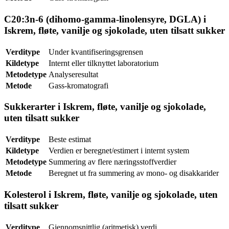
C20:3n-6 (dihomo-gamma-linolensyre, DGLA) i
Iskrem, fløte, vanilje og sjokolade, uten tilsatt sukker
Verditype
Under kvantifiseringsgrensen
Kildetype
Internt eller tilknyttet laboratorium
Metodetype
Analyseresultat
Metode
Gass-kromatografi
Sukkerarter i Iskrem, fløte, vanilje og sjokolade,
uten tilsatt sukker
Verditype
Beste estimat
Kildetype
Verdien er beregnet/estimert i internt system
Metodetype
Summering av flere næringsstoffverdier
Metode
Beregnet ut fra summering av mono- og disakkarider
Kolesterol i Iskrem, fløte, vanilje og sjokolade, uten
tilsatt sukker
Verditype
Gjennomsnittlig (aritmetisk) verdi