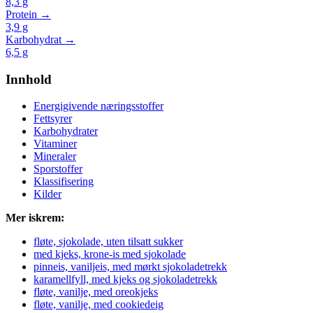
8,3
g
Protein →
3,9
g
Karbohydrat →
6,5
g
Innhold
Energigivende næringsstoffer
Fettsyrer
Karbohydrater
Vitaminer
Mineraler
Sporstoffer
Klassifisering
Kilder
Mer iskrem:
fløte, sjokolade, uten tilsatt sukker
med kjeks, krone-is med sjokolade
pinneis, vaniljeis, med mørkt sjokoladetrekk
karamellfyll, med kjeks og sjokoladetrekk
fløte, vanilje, med oreokjeks
fløte, vanilje, med cookiedeig