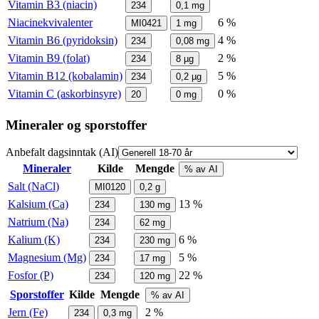
Vitamin B3 (niacin)
234
0,1
mg
Niacinekvivalenter
6 %
MI0421
1
mg
Vitamin B6 (pyridoksin)
4 %
234
0,08
mg
Vitamin B9 (folat)
2 %
234
8
µg
Vitamin B12 (kobalamin)
5 %
234
0,2
µg
Vitamin C (askorbinsyre)
0 %
20
0
mg
Mineraler og sporstoffer
Anbefalt dagsinntak (AI)
Mineraler
Kilde
Mengde
% av AI
Salt (NaCl)
MI0120
0,2
g
Kalsium (Ca)
13 %
234
130
mg
Natrium (Na)
234
62
mg
Kalium (K)
6 %
234
230
mg
Magnesium (Mg)
5 %
234
17
mg
Fosfor (P)
22 %
234
120
mg
Sporstoffer
Kilde
Mengde
% av AI
Jern (Fe)
2 %
234
0,3
mg