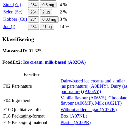
Sink (Zn)
4 %
234
0,5
mg
Selen (Se)
2 %
234
2
µg
Kobber (Cu)
3 %
234
0,03
mg
Jod (I)
14 %
234
21
µg
Klassifisering
Matvare-ID:
01.325
FoodEx2:
Ice cream, milk-based (A02QA)
Fasetter
Dairy-based ice creams and similar
F02 Part-nature
(as part-nature) (A0ENY)
,
Dairy (as
part-nature) (A06AY)
Vanilla flavour (A06VS)
,
Chocolate
F04 Ingredient
flavour (A06MF)
,
Milk (A02LT)
F10 Qualitative-info
Without added sugar (A077K)
F18 Packaging-format
Box (A07NL)
F19 Packaging-material
Plastic (A07PR)