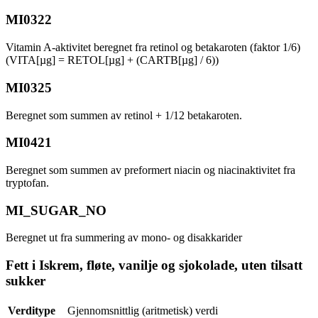
MI0322
Vitamin A-aktivitet beregnet fra retinol og betakaroten (faktor 1/6)
(VITA[µg] = RETOL[µg] + (CARTB[µg] / 6))
MI0325
Beregnet som summen av retinol + 1/12 betakaroten.
MI0421
Beregnet som summen av preformert niacin og niacinaktivitet fra
tryptofan.
MI_SUGAR_NO
Beregnet ut fra summering av mono- og disakkarider
Fett i Iskrem, fløte, vanilje og sjokolade, uten tilsatt
sukker
Verditype
Gjennomsnittlig (aritmetisk) verdi