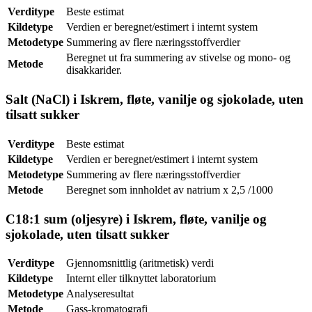
Verditype
Beste estimat
Kildetype
Verdien er beregnet/estimert i internt system
Metodetype
Summering av flere næringsstoffverdier
Beregnet ut fra summering av stivelse og mono- og
Metode
disakkarider.
Salt (NaCl) i Iskrem, fløte, vanilje og sjokolade, uten
tilsatt sukker
Verditype
Beste estimat
Kildetype
Verdien er beregnet/estimert i internt system
Metodetype
Summering av flere næringsstoffverdier
Metode
Beregnet som innholdet av natrium x 2,5 /1000
C18:1 sum (oljesyre) i Iskrem, fløte, vanilje og
sjokolade, uten tilsatt sukker
Verditype
Gjennomsnittlig (aritmetisk) verdi
Kildetype
Internt eller tilknyttet laboratorium
Metodetype
Analyseresultat
Metode
Gass-kromatografi