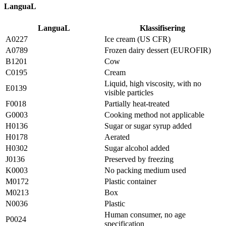
LanguaL
LanguaL
Klassifisering
A0227
Ice cream (US CFR)
A0789
Frozen dairy dessert (EUROFIR)
B1201
Cow
C0195
Cream
Liquid, high viscosity, with no
E0139
visible particles
F0018
Partially heat-treated
G0003
Cooking method not applicable
H0136
Sugar or sugar syrup added
H0178
Aerated
H0302
Sugar alcohol added
J0136
Preserved by freezing
K0003
No packing medium used
M0172
Plastic container
M0213
Box
N0036
Plastic
Human consumer, no age
P0024
specification