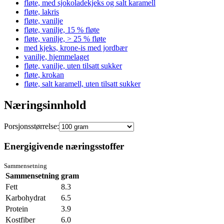
fløte, med sjokoladekjeks og salt karamell
fløte, lakris
fløte, vanilje
fløte, vanilje, 15 % fløte
fløte, vanilje, > 25 % fløte
med kjeks, krone-is med jordbær
vanilje, hjemmelaget
fløte, vanilje, uten tilsatt sukker
fløte, krokan
fløte, salt karamell, uten tilsatt sukker
Næringsinnhold
Porsjonsstørrelse:
Energigivende næringsstoffer
Sammensetning
Sammensetning
gram
Fett
8.3
Karbohydrat
6.5
Protein
3.9
Kostfiber
6.0