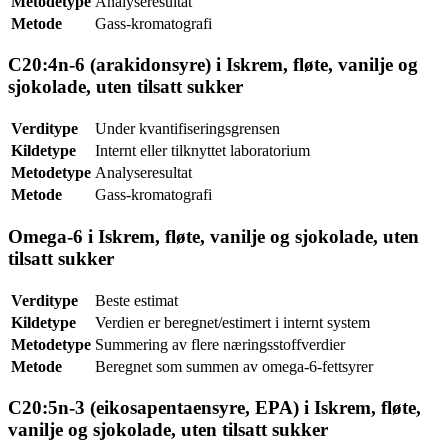
Metodetype
Analyseresultat
Metode
Gass-kromatografi
C20:4n-6 (arakidonsyre) i Iskrem, fløte, vanilje og
sjokolade, uten tilsatt sukker
Verditype
Under kvantifiseringsgrensen
Kildetype
Internt eller tilknyttet laboratorium
Metodetype
Analyseresultat
Metode
Gass-kromatografi
Omega-6 i Iskrem, fløte, vanilje og sjokolade, uten
tilsatt sukker
Verditype
Beste estimat
Kildetype
Verdien er beregnet/estimert i internt system
Metodetype
Summering av flere næringsstoffverdier
Metode
Beregnet som summen av omega-6-fettsyrer
C20:5n-3 (eikosapentaensyre, EPA) i Iskrem, fløte,
vanilje og sjokolade, uten tilsatt sukker