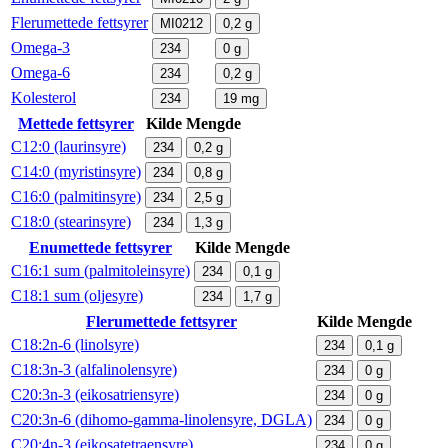
Flerumettede fettsyrer
MI0212
0,2
g
Omega-3
234
0
g
Omega-6
234
0,2
g
Kolesterol
234
19
mg
Mettede fettsyrer
Kilde
Mengde
C12:0 (laurinsyre)
234
0,2
g
C14:0 (myristinsyre)
234
0,8
g
C16:0 (palmitinsyre)
234
2,5
g
C18:0 (stearinsyre)
234
1,3
g
Enumettede fettsyrer
Kilde
Mengde
C16:1 sum (palmitoleinsyre)
234
0,1
g
C18:1 sum (oljesyre)
234
1,7
g
Flerumettede fettsyrer
Kilde
Mengde
C18:2n-6 (linolsyre)
234
0,1
g
C18:3n-3 (alfalinolensyre)
234
0
g
C20:3n-3 (eikosatriensyre)
234
0
g
C20:3n-6 (dihomo-gamma-linolensyre, DGLA)
234
0
g
C20:4n-3 (eikosatetraensyre)
234
0
g