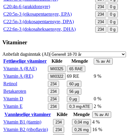
C20:4n-6 (arakidonsyre)
234
0
g
C20:5n-3 (eikosapentaensyre, EPA)
234
0
g
C22:5n-3 (dokosapentaensyre, DPA)
234
0
g
C22:6n-3 (dokosaheksaensyre, DHA)
234
0
g
Vitaminer
Anbefalt dagsinntak (AI)
Fettløselige vitaminer
Kilde
Mengde
% av AI
Vitamin A (RAE)
MI0325
65
RAE
Vitamin A (RE)
69
RE
9 %
MI0322
Retinol
234
60
µg
Betakaroten
234
56
µg
Vitamin D
0 %
234
0
µg
Vitamin E
2 %
234
0,3
mg-ATE
Vannløselige vitaminer
Kilde
Mengde
% av AI
Vitamin B1 (tiamin)
4 %
234
0,04
mg
Vitamin B2 (riboflavin)
16 %
234
0,26
mg