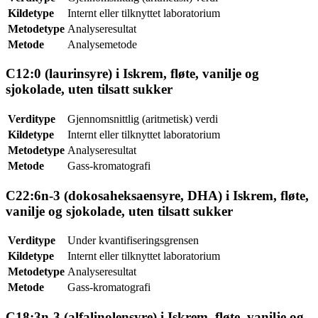
Kildetype
Internt eller tilknyttet laboratorium
Metodetype
Analyseresultat
Metode
Analysemetode
C12:0 (laurinsyre) i Iskrem, fløte, vanilje og
sjokolade, uten tilsatt sukker
Verditype
Gjennomsnittlig (aritmetisk) verdi
Kildetype
Internt eller tilknyttet laboratorium
Metodetype
Analyseresultat
Metode
Gass-kromatografi
C22:6n-3 (dokosaheksaensyre, DHA) i Iskrem, fløte,
vanilje og sjokolade, uten tilsatt sukker
Verditype
Under kvantifiseringsgrensen
Kildetype
Internt eller tilknyttet laboratorium
Metodetype
Analyseresultat
Metode
Gass-kromatografi
C18:3n-3 (alfalinolensyre) i Iskrem, fløte, vanilje og