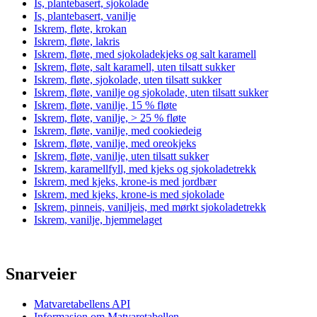
Is, plantebasert, sjokolade
Is, plantebasert, vanilje
Iskrem, fløte, krokan
Iskrem, fløte, lakris
Iskrem, fløte, med sjokoladekjeks og salt karamell
Iskrem, fløte, salt karamell, uten tilsatt sukker
Iskrem, fløte, sjokolade, uten tilsatt sukker
Iskrem, fløte, vanilje og sjokolade, uten tilsatt sukker
Iskrem, fløte, vanilje, 15 % fløte
Iskrem, fløte, vanilje, > 25 % fløte
Iskrem, fløte, vanilje, med cookiedeig
Iskrem, fløte, vanilje, med oreokjeks
Iskrem, fløte, vanilje, uten tilsatt sukker
Iskrem, karamellfyll, med kjeks og sjokoladetrekk
Iskrem, med kjeks, krone-is med jordbær
Iskrem, med kjeks, krone-is med sjokolade
Iskrem, pinneis, vaniljeis, med mørkt sjokoladetrekk
Iskrem, vanilje, hjemmelaget
Snarveier
Matvaretabellens API
Informasjon om Matvaretabellen