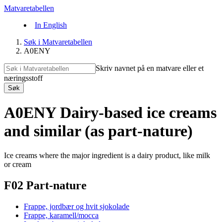
Matvaretabellen
In English
Søk i Matvaretabellen
A0ENY
Skriv navnet på en matvare eller et
næringsstoff
Søk
A0ENY Dairy-based ice creams
and similar (as part-nature)
Ice creams where the major ingredient is a dairy product, like milk
or cream
F02 Part-nature
Frappe, jordbær og hvit sjokolade
Frappe, karamell/mocca