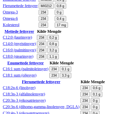
Flerumettede fettsyrer
MI0212
0,8
g
Omega-3
234
0
g
Omega-6
234
0,4
g
Kolesterol
234
17
mg
Mettede fettsyrer
Kilde
Mengde
C12:0 (laurinsyre)
234
0,2
g
C14:0 (myristinsyre)
234
0,8
g
C16:0 (palmitinsyre)
234
3,2
g
C18:0 (stearinsyre)
234
1,1
g
Enumettede fettsyrer
Kilde
Mengde
C16:1 sum (palmitoleinsyre)
234
0,1
g
C18:1 sum (oljesyre)
234
3,3
g
Flerumettede fettsyrer
Kilde
Mengde
C18:2n-6 (linolsyre)
234
0,6
g
C18:3n-3 (alfalinolensyre)
234
0,1
g
C20:3n-3 (eikosatriensyre)
234
0
g
C20:3n-6 (dihomo-gamma-linolensyre, DGLA)
234
0
g
C20:4n-3 (eikosatetraensyre)
234
0
g