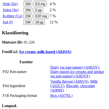
Sink (Zn)
4 %
234
0,5
mg
Selen (Se)
2 %
234
2
µg
Kobber (Cu)
7 %
234
0,07
mg
Jod (I)
12 %
234
19
µg
Klassifisering
Matvare-ID:
01.326
FoodEx2:
Ice cream, milk-based (A02QA)
Fasetter
Dairy (as part-nature) (A06AY)
,
F02 Part-nature
Dairy-based ice creams and similar
(as part-nature) (A0ENY)
Vanilla flavour (A06VS)
,
Milk
F04 Ingredient
(A02LT)
,
Biscuits, chocolate
(A009Z)
F18 Packaging-format
Box (A07NL)
LanguaL