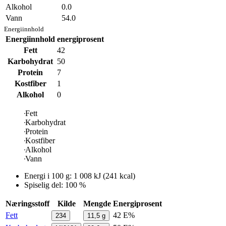
Alkohol
0.0
Vann
54.0
Energiinnhold
Energiinnhold
energiprosent
Fett
42
Karbohydrat
50
Protein
7
Kostfiber
1
Alkohol
0
Fett
Karbohydrat
Protein
Kostfiber
Alkohol
Vann
Energi i
100 g
:
1 008
kJ
(
241
kcal)
Spiselig del: 100 %
Næringsstoff
Kilde
Mengde
Energiprosent
Fett
42 E%
234
11,5
g