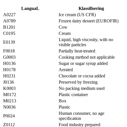
LanguaL
Klassifisering
A0227
Ice cream (US CFR)
A0789
Frozen dairy dessert (EUROFIR)
B1201
Cow
C0195
Cream
Liquid, high viscosity, with no
E0139
visible particles
F0018
Partially heat-treated
G0003
Cooking method not applicable
H0136
Sugar or sugar syrup added
H0178
Aerated
H0231
Chocolate or cocoa added
J0136
Preserved by freezing
K0003
No packing medium used
M0172
Plastic container
M0213
Box
N0036
Plastic
Human consumer, no age
P0024
specification
Z0112
Food industry prepared