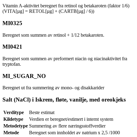
Vitamin A-aktivitet beregnet fra retinol og betakaroten (faktor 1/6)
(VITA[µg] = RETOL[µg] + (CARTB[µg] / 6))
MI0325
Beregnet som summen av retinol + 1/12 betakaroten.
MI0421
Beregnet som summen av preformert niacin og niacinaktivitet fra
tryptofan.
MI_SUGAR_NO
Beregnet ut fra summering av mono- og disakkarider
Salt (NaCl) i Iskrem, fløte, vanilje, med oreokjeks
Verditype
Beste estimat
Kildetype
Verdien er beregnet/estimert i internt system
Metodetype
Summering av flere næringsstoffverdier
Metode
Beregnet som innholdet av natrium x 2,5 /1000