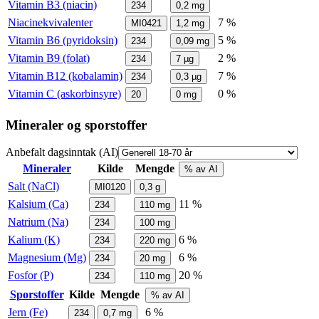
Vitamin B3 (niacin)
234
0,2
mg
Niacinekvivalenter
7 %
MI0421
1,2
mg
Vitamin B6 (pyridoksin)
5 %
234
0,09
mg
Vitamin B9 (folat)
2 %
234
7
µg
Vitamin B12 (kobalamin)
7 %
234
0,3
µg
Vitamin C (askorbinsyre)
0 %
20
0
mg
Mineraler og sporstoffer
Anbefalt dagsinntak (AI)
Mineraler
Kilde
Mengde
% av AI
Salt (NaCl)
MI0120
0,3
g
Kalsium (Ca)
11 %
234
110
mg
Natrium (Na)
234
100
mg
Kalium (K)
6 %
234
220
mg
Magnesium (Mg)
6 %
234
20
mg
Fosfor (P)
20 %
234
110
mg
Sporstoffer
Kilde
Mengde
% av AI
Jern (Fe)
6 %
234
0,7
mg