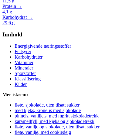
11,5
g
Protein →
4,1
g
Karbohydrat →
29,6
g
Innhold
Energigivende næringsstoffer
Fettsyrer
Karbohydrater
Vitaminer
Mineraler
Sporstoffer
Klassifisering
Kilder
Mer iskrem:
fløte, sjokolade, uten tilsatt sukker
med kjeks, krone-is med sjokolade
pinneis, vaniljeis, med mørkt sjokoladetrekk
karamellfyll, med kjeks og sjokoladetrekk
fløte, vanilje og sjokolade, uten tilsatt sukker
fløte, vanilje, med cookiedeig