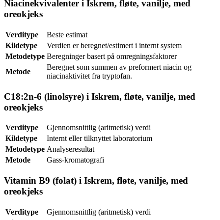
Niacinekvivalenter i Iskrem, fløte, vanilje, med
oreokjeks
Verditype
Beste estimat
Kildetype
Verdien er beregnet/estimert i internt system
Metodetype
Beregninger basert på omregningsfaktorer
Beregnet som summen av preformert niacin og
Metode
niacinaktivitet fra tryptofan.
C18:2n-6 (linolsyre) i Iskrem, fløte, vanilje, med
oreokjeks
Verditype
Gjennomsnittlig (aritmetisk) verdi
Kildetype
Internt eller tilknyttet laboratorium
Metodetype
Analyseresultat
Metode
Gass-kromatografi
Vitamin B9 (folat) i Iskrem, fløte, vanilje, med
oreokjeks
Verditype
Gjennomsnittlig (aritmetisk) verdi