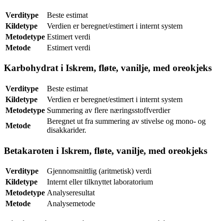
Verditype
Beste estimat
Kildetype
Verdien er beregnet/estimert i internt system
Metodetype
Estimert verdi
Metode
Estimert verdi
Karbohydrat i Iskrem, fløte, vanilje, med oreokjeks
Verditype
Beste estimat
Kildetype
Verdien er beregnet/estimert i internt system
Metodetype
Summering av flere næringsstoffverdier
Beregnet ut fra summering av stivelse og mono- og
Metode
disakkarider.
Betakaroten i Iskrem, fløte, vanilje, med oreokjeks
Verditype
Gjennomsnittlig (aritmetisk) verdi
Kildetype
Internt eller tilknyttet laboratorium
Metodetype
Analyseresultat
Metode
Analysemetode