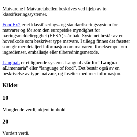
Matvarene i Matvaretabellen beskrives ved hjelp av to
klassifiseringssystemer.
FoodEx2
er et klassifiserings- og standardiseringssystem for
matvarer og fôr som den europeiske myndighet for
næringsmiddeltrygghet (EFSA) står bak. Systemet består av en
hovedkode som beskriver type matvare. I tillegg finnes det fasetter
som gir mer detaljert informasjon om matvaren, for eksempel om
ingredienser, emballasje eller tilberedningsmetode.
LanguaL
er et lignende system . LanguaL står for “
Langua
aL
imentaria” eller “language of food”. Det består også av en
beskrivelse av type matvare, og fasetter med mer informasjon.
Kilder
10
Manglende verdi, ukjent innhold.
20
Vurdert verdi.