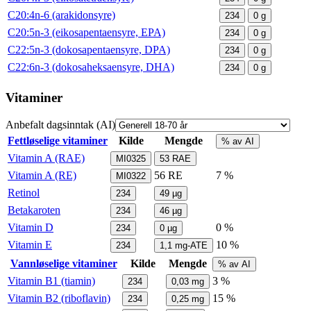
C20:4n-6 (arakidonsyre)
234
0
g
C20:5n-3 (eikosapentaensyre, EPA)
234
0
g
C22:5n-3 (dokosapentaensyre, DPA)
234
0
g
C22:6n-3 (dokosaheksaensyre, DHA)
234
0
g
Vitaminer
Anbefalt dagsinntak (AI)
Fettløselige vitaminer
Kilde
Mengde
% av AI
Vitamin A (RAE)
MI0325
53
RAE
Vitamin A (RE)
56
RE
7 %
MI0322
Retinol
234
49
µg
Betakaroten
234
46
µg
Vitamin D
0 %
234
0
µg
Vitamin E
10 %
234
1,1
mg-ATE
Vannløselige vitaminer
Kilde
Mengde
% av AI
Vitamin B1 (tiamin)
3 %
234
0,03
mg
Vitamin B2 (riboflavin)
15 %
234
0,25
mg