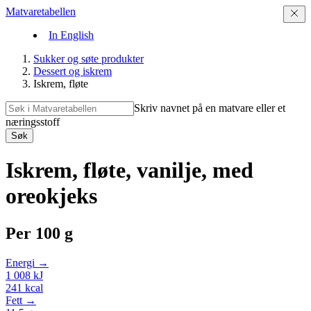
Matvaretabellen
In English
Sukker og søte produkter
Dessert og iskrem
Iskrem, fløte
Skriv navnet på en matvare eller et
næringsstoff
Søk
Iskrem, fløte, vanilje, med
oreokjeks
Per
100 g
Energi →
1 008
kJ
241
kcal
Fett →