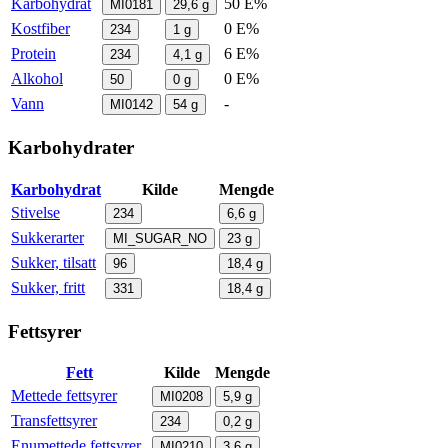
Karbohydrat
50 E%
MI0181
29,6
g
Kostfiber
0 E%
234
1
g
Protein
6 E%
234
4,1
g
Alkohol
0 E%
50
0
g
Vann
-
MI0142
54
g
Karbohydrater
Karbohydrat
Kilde
Mengde
Stivelse
234
6,6
g
Sukkerarter
MI_SUGAR_NO
23
g
Sukker, tilsatt
96
18,4
g
Sukker, fritt
331
18,4
g
Fettsyrer
Fett
Kilde
Mengde
Mettede fettsyrer
MI0208
5,9
g
Transfettsyrer
234
0,2
g
Enumettede fettsyrer
MI0210
3,6
g