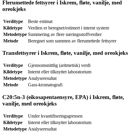
Flerumettede fettsyrer i Iskrem, fløte, vanilje, med
oreokjeks
Verditype
Beste estimat
Kildetype
Verdien er beregnet/estimert i internt system
Metodetype
Summering av flere næringsstoffverdier
Metode
Beregnet som summen av flerumettede fettsyrer
Transfettsyrer i Iskrem, fløte, vanilje, med oreokjeks
Verditype
Gjennomsnittlig (aritmetisk) verdi
Kildetype
Internt eller tilknyttet laboratorium
Metodetype
Analyseresultat
Metode
Gass-kromatografi
C20:5n-3 (eikosapentaensyre, EPA) i Iskrem, fløte,
vanilje, med oreokjeks
Verditype
Under kvantifiseringsgrensen
Kildetype
Internt eller tilknyttet laboratorium
Metodetype
Analyseresultat