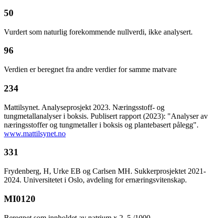
50
Vurdert som naturlig forekommende nullverdi, ikke analysert.
96
Verdien er beregnet fra andre verdier for samme matvare
234
Mattilsynet. Analyseprosjekt 2023. Næringsstoff- og
tungmetallanalyser i boksis. Publisert rapport (2023): "Analyser av
næringsstoffer og tungmetaller i boksis og plantebasert pålegg".
www.mattilsynet.no
331
Frydenberg, H, Urke EB og Carlsen MH. Sukkerprosjektet 2021-
2024. Universitetet i Oslo, avdeling for ernæringsvitenskap.
MI0120
Beregnet som innholdet av natrium x 2, 5 /1000