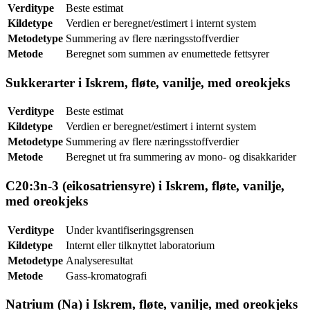
Verditype
Beste estimat
Kildetype
Verdien er beregnet/estimert i internt system
Metodetype
Summering av flere næringsstoffverdier
Metode
Beregnet som summen av enumettede fettsyrer
Sukkerarter i Iskrem, fløte, vanilje, med oreokjeks
Verditype
Beste estimat
Kildetype
Verdien er beregnet/estimert i internt system
Metodetype
Summering av flere næringsstoffverdier
Metode
Beregnet ut fra summering av mono- og disakkarider
C20:3n-3 (eikosatriensyre) i Iskrem, fløte, vanilje,
med oreokjeks
Verditype
Under kvantifiseringsgrensen
Kildetype
Internt eller tilknyttet laboratorium
Metodetype
Analyseresultat
Metode
Gass-kromatografi
Natrium (Na) i Iskrem, fløte, vanilje, med oreokjeks