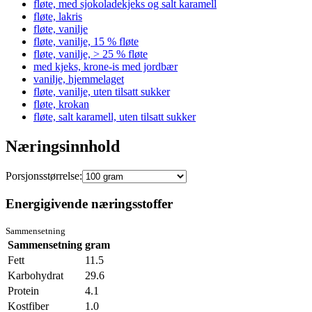
fløte, med sjokoladekjeks og salt karamell
fløte, lakris
fløte, vanilje
fløte, vanilje, 15 % fløte
fløte, vanilje, > 25 % fløte
med kjeks, krone-is med jordbær
vanilje, hjemmelaget
fløte, vanilje, uten tilsatt sukker
fløte, krokan
fløte, salt karamell, uten tilsatt sukker
Næringsinnhold
Porsjonsstørrelse:
Energigivende næringsstoffer
Sammensetning
Sammensetning
gram
Fett
11.5
Karbohydrat
29.6
Protein
4.1
Kostfiber
1.0