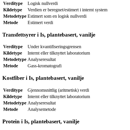
Verditype
Logisk nullverdi
Kildetype
Verdien er beregnet/estimert i internt system
Metodetype
Estimert som en logisk nullverdi
Metode
Estimert verdi
Transfettsyrer i Is, plantebasert, vanilje
Verditype
Under kvantifiseringsgrensen
Kildetype
Internt eller tilknyttet laboratorium
Metodetype
Analyseresultat
Metode
Gass-kromatografi
Kostfiber i Is, plantebasert, vanilje
Verditype
Gjennomsnittlig (aritmetisk) verdi
Kildetype
Internt eller tilknyttet laboratorium
Metodetype
Analyseresultat
Metode
Analysemetode
Protein i Is, plantebasert, vanilje