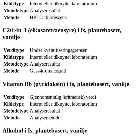
Kildetype
Internt eller tilknyttet laboratorium
Metodetype
Analyseresultat
Metode
HPLC-fluorescens
C20:4n-3 (eikosatetraensyre) i Is, plantebasert,
vanilje
Verditype
Under kvantifiseringsgrensen
Kildetype
Internt eller tilknyttet laboratorium
Metodetype
Analyseresultat
Metode
Gass-kromatografi
Vitamin B6 (pyridoksin) i Is, plantebasert, vanilje
Verditype
Gjennomsnittlig (aritmetisk) verdi
Kildetype
Internt eller tilknyttet laboratorium
Metodetype
Analyseresultat
Metode
Analysemetode
Alkohol i Is, plantebasert, vanilje