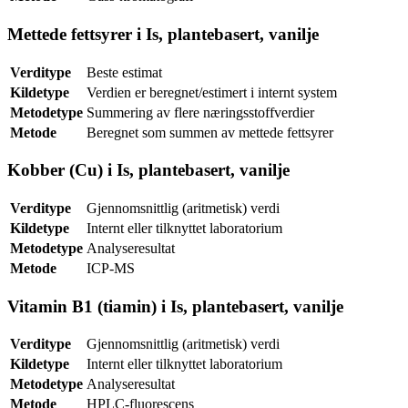
Mettede fettsyrer i Is, plantebasert, vanilje
Verditype
Beste estimat
Kildetype
Verdien er beregnet/estimert i internt system
Metodetype
Summering av flere næringsstoffverdier
Metode
Beregnet som summen av mettede fettsyrer
Kobber (Cu) i Is, plantebasert, vanilje
Verditype
Gjennomsnittlig (aritmetisk) verdi
Kildetype
Internt eller tilknyttet laboratorium
Metodetype
Analyseresultat
Metode
ICP-MS
Vitamin B1 (tiamin) i Is, plantebasert, vanilje
Verditype
Gjennomsnittlig (aritmetisk) verdi
Kildetype
Internt eller tilknyttet laboratorium
Metodetype
Analyseresultat
Metode
HPLC-fluorescens