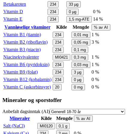
Betakaroten
234
33
µg
Vitamin D
0 %
234
0
µg
Vitamin E
14 %
234
1,5
mg-ATE
Vannløselige vitaminer
Kilde
Mengde
% av AI
Vitamin B1 (tiamin)
1 %
234
0,01
mg
Vitamin B2 (riboflavin)
3 %
234
0,05
mg
Vitamin B3 (niacin)
234
0,1
mg
Niacinekvivalenter
1 %
MI0421
0,3
mg
Vitamin B6 (pyridoksin)
1 %
234
0,03
mg
Vitamin B9 (folat)
0 %
234
3
µg
Vitamin B12 (kobalamin)
0 %
234
0
µg
Vitamin C (askorbinsyre)
0 %
20
0
mg
Mineraler og sporstoffer
Anbefalt dagsinntak (AI)
Mineraler
Kilde
Mengde
% av AI
Salt (NaCl)
MI0120
0,1
g
Kalsium (Ca)
0 %
234
2
mg