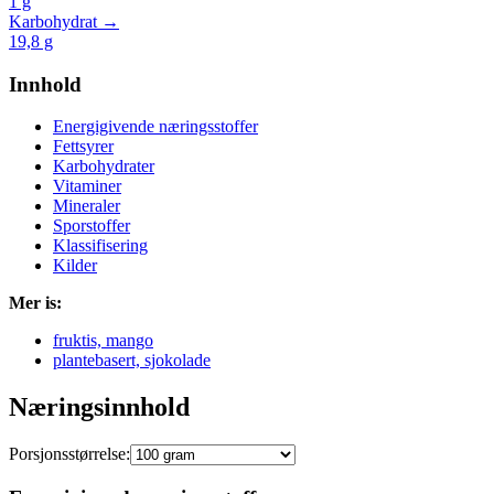
1
g
Karbohydrat →
19,8
g
Innhold
Energigivende næringsstoffer
Fettsyrer
Karbohydrater
Vitaminer
Mineraler
Sporstoffer
Klassifisering
Kilder
Mer is:
fruktis, mango
plantebasert, sjokolade
Næringsinnhold
Porsjonsstørrelse: