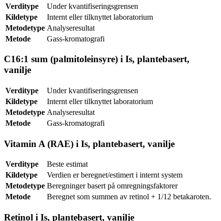
Verditype
Under kvantifiseringsgrensen
Kildetype
Internt eller tilknyttet laboratorium
Metodetype
Analyseresultat
Metode
Gass-kromatografi
C16:1 sum (palmitoleinsyre) i Is, plantebasert,
vanilje
Verditype
Under kvantifiseringsgrensen
Kildetype
Internt eller tilknyttet laboratorium
Metodetype
Analyseresultat
Metode
Gass-kromatografi
Vitamin A (RAE) i Is, plantebasert, vanilje
Verditype
Beste estimat
Kildetype
Verdien er beregnet/estimert i internt system
Metodetype
Beregninger basert på omregningsfaktorer
Metode
Beregnet som summen av retinol + 1/12 betakaroten.
Retinol i Is, plantebasert, vanilje