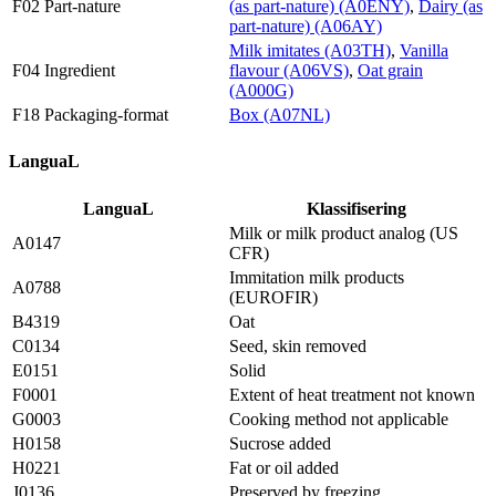
F02 Part-nature
(as part-nature) (A0ENY)
,
Dairy (as
part-nature) (A06AY)
Milk imitates (A03TH)
,
Vanilla
F04 Ingredient
flavour (A06VS)
,
Oat grain
(A000G)
F18 Packaging-format
Box (A07NL)
LanguaL
LanguaL
Klassifisering
Milk or milk product analog (US
A0147
CFR)
Immitation milk products
A0788
(EUROFIR)
B4319
Oat
C0134
Seed, skin removed
E0151
Solid
F0001
Extent of heat treatment not known
G0003
Cooking method not applicable
H0158
Sucrose added
H0221
Fat or oil added
J0136
Preserved by freezing