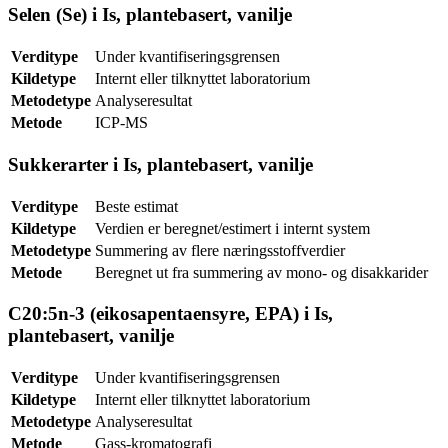
Selen (Se) i Is, plantebasert, vanilje
Verditype
Under kvantifiseringsgrensen
Kildetype
Internt eller tilknyttet laboratorium
Metodetype
Analyseresultat
Metode
ICP-MS
Sukkerarter i Is, plantebasert, vanilje
Verditype
Beste estimat
Kildetype
Verdien er beregnet/estimert i internt system
Metodetype
Summering av flere næringsstoffverdier
Metode
Beregnet ut fra summering av mono- og disakkarider
C20:5n-3 (eikosapentaensyre, EPA) i Is,
plantebasert, vanilje
Verditype
Under kvantifiseringsgrensen
Kildetype
Internt eller tilknyttet laboratorium
Metodetype
Analyseresultat
Metode
Gass-kromatografi