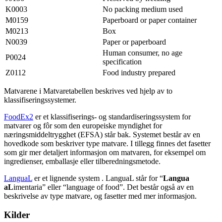
K0003
No packing medium used
M0159
Paperboard or paper container
M0213
Box
N0039
Paper or paperboard
Human consumer, no age
P0024
specification
Z0112
Food industry prepared
Matvarene i Matvaretabellen beskrives ved hjelp av to
klassifiseringssystemer.
FoodEx2
er et klassifiserings- og standardiseringssystem for
matvarer og fôr som den europeiske myndighet for
næringsmiddeltrygghet (EFSA) står bak. Systemet består av en
hovedkode som beskriver type matvare. I tillegg finnes det fasetter
som gir mer detaljert informasjon om matvaren, for eksempel om
ingredienser, emballasje eller tilberedningsmetode.
LanguaL
er et lignende system . LanguaL står for “
Langua
aL
imentaria” eller “language of food”. Det består også av en
beskrivelse av type matvare, og fasetter med mer informasjon.
Kilder