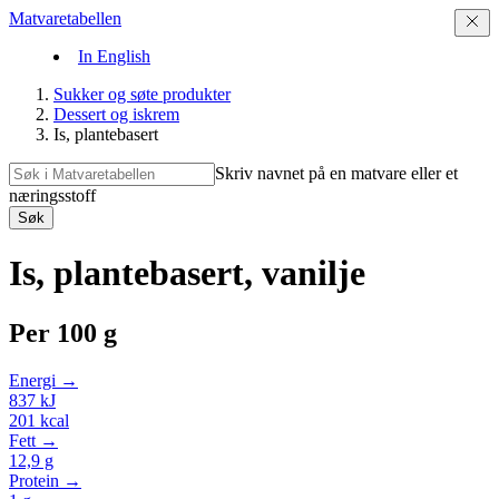
Matvaretabellen
In English
Sukker og søte produkter
Dessert og iskrem
Is, plantebasert
Skriv navnet på en matvare eller et
næringsstoff
Søk
Is, plantebasert, vanilje
Per
100 g
Energi →
837
kJ
201
kcal
Fett →
12,9
g
Protein →