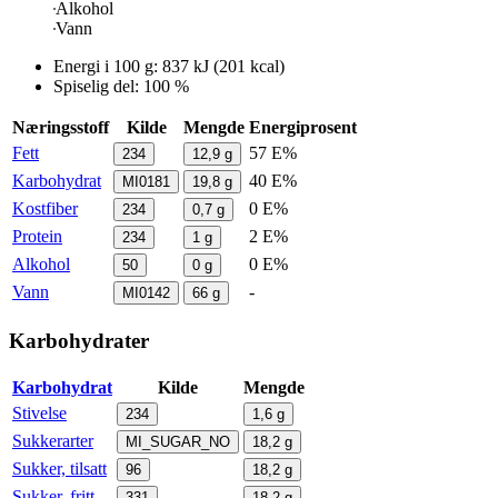
Alkohol
Vann
Energi i
100 g
:
837
kJ
(
201
kcal)
Spiselig del: 100 %
Næringsstoff
Kilde
Mengde
Energiprosent
Fett
57 E%
234
12,9
g
Karbohydrat
40 E%
MI0181
19,8
g
Kostfiber
0 E%
234
0,7
g
Protein
2 E%
234
1
g
Alkohol
0 E%
50
0
g
Vann
-
MI0142
66
g
Karbohydrater
Karbohydrat
Kilde
Mengde
Stivelse
234
1,6
g
Sukkerarter
MI_SUGAR_NO
18,2
g
Sukker, tilsatt
96
18,2
g
Sukker, fritt
331
18,2
g