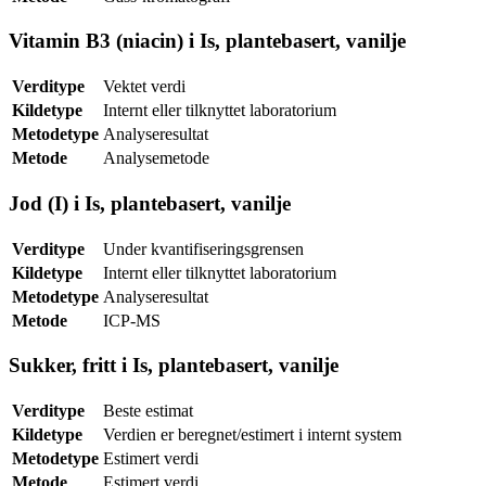
Vitamin B3 (niacin) i Is, plantebasert, vanilje
Verditype
Vektet verdi
Kildetype
Internt eller tilknyttet laboratorium
Metodetype
Analyseresultat
Metode
Analysemetode
Jod (I) i Is, plantebasert, vanilje
Verditype
Under kvantifiseringsgrensen
Kildetype
Internt eller tilknyttet laboratorium
Metodetype
Analyseresultat
Metode
ICP-MS
Sukker, fritt i Is, plantebasert, vanilje
Verditype
Beste estimat
Kildetype
Verdien er beregnet/estimert i internt system
Metodetype
Estimert verdi
Metode
Estimert verdi