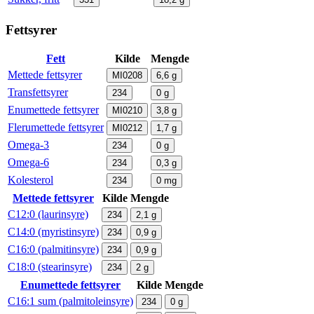
Fettsyrer
Fett
Kilde
Mengde
Mettede fettsyrer
MI0208
6,6
g
Transfettsyrer
234
0
g
Enumettede fettsyrer
MI0210
3,8
g
Flerumettede fettsyrer
MI0212
1,7
g
Omega-3
234
0
g
Omega-6
234
0,3
g
Kolesterol
234
0
mg
Mettede fettsyrer
Kilde
Mengde
C12:0 (laurinsyre)
234
2,1
g
C14:0 (myristinsyre)
234
0,9
g
C16:0 (palmitinsyre)
234
0,9
g
C18:0 (stearinsyre)
234
2
g
Enumettede fettsyrer
Kilde
Mengde
C16:1 sum (palmitoleinsyre)
234
0
g