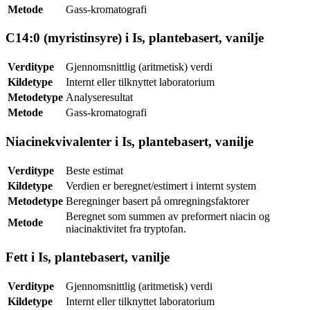
Metode
Gass-kromatografi
C14:0 (myristinsyre) i Is, plantebasert, vanilje
Verditype
Gjennomsnittlig (aritmetisk) verdi
Kildetype
Internt eller tilknyttet laboratorium
Metodetype
Analyseresultat
Metode
Gass-kromatografi
Niacinekvivalenter i Is, plantebasert, vanilje
Verditype
Beste estimat
Kildetype
Verdien er beregnet/estimert i internt system
Metodetype
Beregninger basert på omregningsfaktorer
Beregnet som summen av preformert niacin og
Metode
niacinaktivitet fra tryptofan.
Fett i Is, plantebasert, vanilje
Verditype
Gjennomsnittlig (aritmetisk) verdi
Kildetype
Internt eller tilknyttet laboratorium