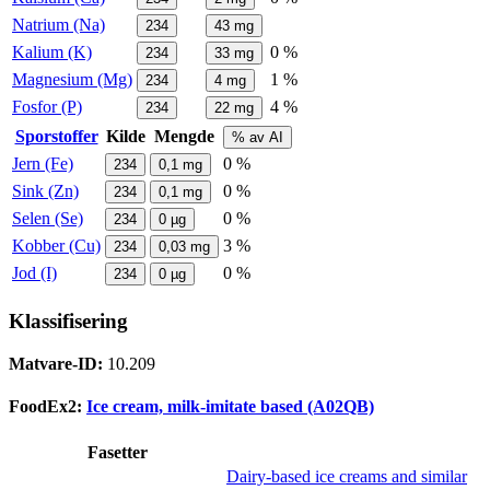
Natrium (Na)
234
43
mg
Kalium (K)
0 %
234
33
mg
Magnesium (Mg)
1 %
234
4
mg
Fosfor (P)
4 %
234
22
mg
Sporstoffer
Kilde
Mengde
% av AI
Jern (Fe)
0 %
234
0,1
mg
Sink (Zn)
0 %
234
0,1
mg
Selen (Se)
0 %
234
0
µg
Kobber (Cu)
3 %
234
0,03
mg
Jod (I)
0 %
234
0
µg
Klassifisering
Matvare-ID:
10.209
FoodEx2:
Ice cream, milk-imitate based (A02QB)
Fasetter
Dairy-based ice creams and similar