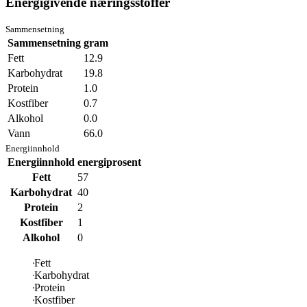
Energigivende næringsstoffer
Sammensetning
Sammensetning
gram
Fett
12.9
Karbohydrat
19.8
Protein
1.0
Kostfiber
0.7
Alkohol
0.0
Vann
66.0
Energiinnhold
Energiinnhold
energiprosent
Fett
57
Karbohydrat
40
Protein
2
Kostfiber
1
Alkohol
0
Fett
Karbohydrat
Protein
Kostfiber