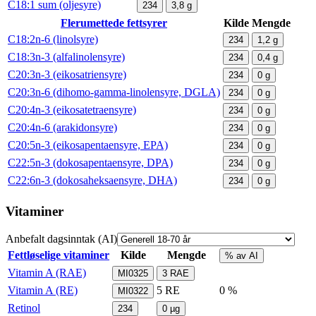
C18:1 sum (oljesyre)
234
3,8
g
Flerumettede fettsyrer
Kilde
Mengde
C18:2n-6 (linolsyre)
234
1,2
g
C18:3n-3 (alfalinolensyre)
234
0,4
g
C20:3n-3 (eikosatriensyre)
234
0
g
C20:3n-6 (dihomo-gamma-linolensyre, DGLA)
234
0
g
C20:4n-3 (eikosatetraensyre)
234
0
g
C20:4n-6 (arakidonsyre)
234
0
g
C20:5n-3 (eikosapentaensyre, EPA)
234
0
g
C22:5n-3 (dokosapentaensyre, DPA)
234
0
g
C22:6n-3 (dokosaheksaensyre, DHA)
234
0
g
Vitaminer
Anbefalt dagsinntak (AI)
Fettløselige vitaminer
Kilde
Mengde
% av AI
Vitamin A (RAE)
MI0325
3
RAE
Vitamin A (RE)
5
RE
0 %
MI0322
Retinol
234
0
µg