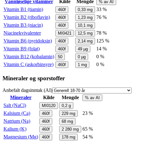
Vannløselige vitaminer
Kilde
Mengde
% av AI
Vitamin B1 (tiamin)
33 %
460f
0,33
mg
Vitamin B2 (riboflavin)
76 %
460f
1,23
mg
Vitamin B3 (niacin)
460f
10,1
mg
Niacinekvivalenter
78 %
MI0421
12,5
mg
Vitamin B6 (pyridoksin)
125 %
460f
2,14
mg
Vitamin B9 (folat)
14 %
460f
49
µg
Vitamin B12 (kobalamin)
0 %
50
0
µg
Vitamin C (askorbinsyre)
0 %
460f
1
mg
Mineraler og sporstoffer
Anbefalt dagsinntak (AI)
Mineraler
Kilde
Mengde
% av AI
Salt (NaCl)
MI0120
0,2
g
Kalsium (Ca)
23 %
460f
229
mg
Natrium (Na)
460f
68
mg
Kalium (K)
65 %
460f
2 280
mg
Magnesium (Mg)
54 %
460f
178
mg