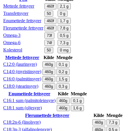
Mettede fettsyrer
460f
2,1
g
Transfettsyrer
50
0
g
Enumettede fettsyrer
460f
1,7
g
Flerumettede fettsyrer
460f
7,8
g
Omega-3
73f
0,5
g
Omega-6
74f
7,3
g
Kolesterol
50
0
mg
Mettede fettsyrer
Kilde
Mengde
C12:0 (laurinsyre)
460g
0,1
g
C14:0 (myristinsyre)
460g
0,2
g
C16:0 (palmitinsyre)
460g
1,5
g
C18:0 (stearinsyre)
460g
0,3
g
Enumettede fettsyrer
Kilde
Mengde
C16:1 sum (palmitoleinsyre)
460g
0,1
g
C18:1 sum (oljesyre)
460g
1,6
g
Flerumettede fettsyrer
Kilde
Mengde
C18:2n-6 (linolsyre)
460g
7,3
g
C18:3n-3 (alfalinolensyre)
460g
0,5
g