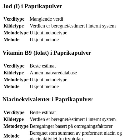
Jod (I) i Paprikapulver
Verditype
Manglende verdi
Kildetype
Verdien er beregnet/estimert i internt system
Metodetype
Ukjent metodetype
Metode
Ukjent metode
Vitamin B9 (folat) i Paprikapulver
Verditype
Beste estimat
Kildetype
Annen matvaredatabase
Metodetype
Ukjent metodetype
Metode
Ukjent metode
Niacinekvivalenter i Paprikapulver
Verditype
Beste estimat
Kildetype
Verdien er beregnet/estimert i internt system
Metodetype
Beregninger basert på omregningsfaktorer
Beregnet som summen av preformert niacin og
Metode
niacinaktivitet fra tryptofan.