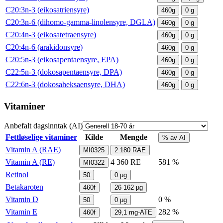
C20:3n-3 (eikosatriensyre)
460g
0
g
C20:3n-6 (dihomo-gamma-linolensyre, DGLA)
460g
0
g
C20:4n-3 (eikosatetraensyre)
460g
0
g
C20:4n-6 (arakidonsyre)
460g
0
g
C20:5n-3 (eikosapentaensyre, EPA)
460g
0
g
C22:5n-3 (dokosapentaensyre, DPA)
460g
0
g
C22:6n-3 (dokosaheksaensyre, DHA)
460g
0
g
Vitaminer
Anbefalt dagsinntak (AI)
Fettløselige vitaminer
Kilde
Mengde
% av AI
Vitamin A (RAE)
MI0325
2 180
RAE
Vitamin A (RE)
4 360
RE
581 %
MI0322
Retinol
50
0
µg
Betakaroten
460f
26 162
µg
Vitamin D
0 %
50
0
µg
Vitamin E
282 %
460f
29,1
mg-ATE