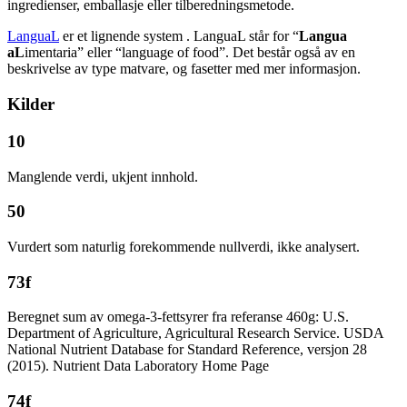
ingredienser, emballasje eller tilberedningsmetode.
LanguaL
er et lignende system . LanguaL står for “
Langua
aL
imentaria” eller “language of food”. Det består også av en
beskrivelse av type matvare, og fasetter med mer informasjon.
Kilder
10
Manglende verdi, ukjent innhold.
50
Vurdert som naturlig forekommende nullverdi, ikke analysert.
73f
Beregnet sum av omega-3-fettsyrer fra referanse 460g: U.S.
Department of Agriculture, Agricultural Research Service. USDA
National Nutrient Database for Standard Reference, versjon 28
(2015). Nutrient Data Laboratory Home Page
74f