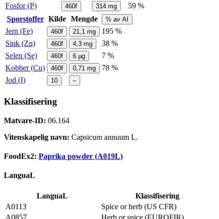
Fosfor (P)
59 %
460f
314
mg
Sporstoffer
Kilde
Mengde
% av AI
Jern (Fe)
195 %
460f
21,1
mg
Sink (Zn)
38 %
460f
4,3
mg
Selen (Se)
7 %
460f
6
µg
Kobber (Cu)
78 %
460f
0,71
mg
Jod (I)
10
–
Klassifisering
Matvare-ID:
06.164
Vitenskapelig navn:
Capsicum annuum L.
FoodEx2:
Paprika powder (A019L)
LanguaL
LanguaL
Klassifisering
A0113
Spice or herb (US CFR)
A0857
Herb or spice (EUROFIR)