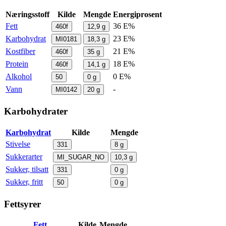
Næringsstoff
Kilde
Mengde
Energiprosent
Fett
36 E%
460f
12,9
g
Karbohydrat
23 E%
MI0181
18,3
g
Kostfiber
21 E%
460f
35
g
Protein
18 E%
460f
14,1
g
Alkohol
0 E%
50
0
g
Vann
-
MI0142
20
g
Karbohydrater
Karbohydrat
Kilde
Mengde
Stivelse
331
8
g
Sukkerarter
MI_SUGAR_NO
10,3
g
Sukker, tilsatt
331
0
g
Sukker, fritt
50
0
g
Fettsyrer
Fett
Kilde
Mengde