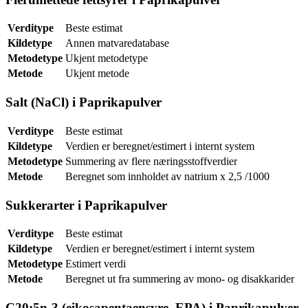
Verditype
Beste estimat
Kildetype
Annen matvaredatabase
Metodetype
Ukjent metodetype
Metode
Ukjent metode
Salt (NaCl) i Paprikapulver
Verditype
Beste estimat
Kildetype
Verdien er beregnet/estimert i internt system
Metodetype
Summering av flere næringsstoffverdier
Metode
Beregnet som innholdet av natrium x 2,5 /1000
Sukkerarter i Paprikapulver
Verditype
Beste estimat
Kildetype
Verdien er beregnet/estimert i internt system
Metodetype
Estimert verdi
Metode
Beregnet ut fra summering av mono- og disakkarider
C20:5n-3 (eikosapentaensyre, EPA) i Paprikapulver