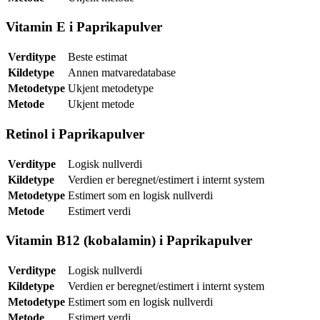
Vitamin E i Paprikapulver
Verditype
Beste estimat
Kildetype
Annen matvaredatabase
Metodetype
Ukjent metodetype
Metode
Ukjent metode
Retinol i Paprikapulver
Verditype
Logisk nullverdi
Kildetype
Verdien er beregnet/estimert i internt system
Metodetype
Estimert som en logisk nullverdi
Metode
Estimert verdi
Vitamin B12 (kobalamin) i Paprikapulver
Verditype
Logisk nullverdi
Kildetype
Verdien er beregnet/estimert i internt system
Metodetype
Estimert som en logisk nullverdi
Metode
Estimert verdi