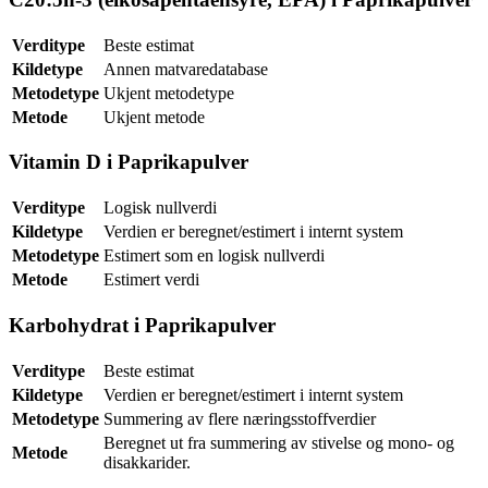
Verditype
Beste estimat
Kildetype
Annen matvaredatabase
Metodetype
Ukjent metodetype
Metode
Ukjent metode
Vitamin D i Paprikapulver
Verditype
Logisk nullverdi
Kildetype
Verdien er beregnet/estimert i internt system
Metodetype
Estimert som en logisk nullverdi
Metode
Estimert verdi
Karbohydrat i Paprikapulver
Verditype
Beste estimat
Kildetype
Verdien er beregnet/estimert i internt system
Metodetype
Summering av flere næringsstoffverdier
Beregnet ut fra summering av stivelse og mono- og
Metode
disakkarider.