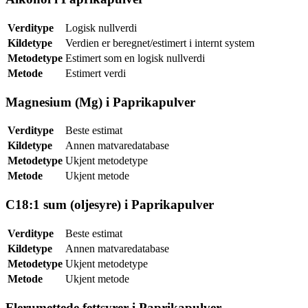
Verditype
Logisk nullverdi
Kildetype
Verdien er beregnet/estimert i internt system
Metodetype
Estimert som en logisk nullverdi
Metode
Estimert verdi
Magnesium (Mg) i Paprikapulver
Verditype
Beste estimat
Kildetype
Annen matvaredatabase
Metodetype
Ukjent metodetype
Metode
Ukjent metode
C18:1 sum (oljesyre) i Paprikapulver
Verditype
Beste estimat
Kildetype
Annen matvaredatabase
Metodetype
Ukjent metodetype
Metode
Ukjent metode
Flerumettede fettsyrer i Paprikapulver