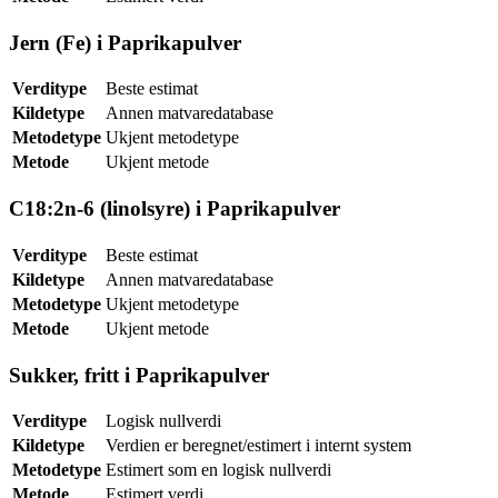
Jern (Fe) i Paprikapulver
Verditype
Beste estimat
Kildetype
Annen matvaredatabase
Metodetype
Ukjent metodetype
Metode
Ukjent metode
C18:2n-6 (linolsyre) i Paprikapulver
Verditype
Beste estimat
Kildetype
Annen matvaredatabase
Metodetype
Ukjent metodetype
Metode
Ukjent metode
Sukker, fritt i Paprikapulver
Verditype
Logisk nullverdi
Kildetype
Verdien er beregnet/estimert i internt system
Metodetype
Estimert som en logisk nullverdi
Metode
Estimert verdi