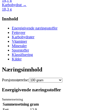
14,1
g
Karbohydrat →
18,3
g
Innhold
Energigivende næringsstoffer
Fettsyrer
Karbohydrater
Vitaminer
Mineraler
Sporstoffer
Klassifisering
Kilder
Næringsinnhold
Porsjonsstørrelse:
Energigivende næringsstoffer
Sammensetning
Sammensetning
gram
Fett
12.9