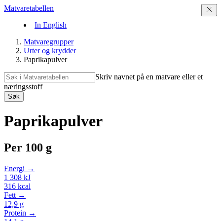
Matvaretabellen
In English
Matvaregrupper
Urter og krydder
Paprikapulver
Skriv navnet på en matvare eller et
næringsstoff
Søk
Paprikapulver
Per
100 g
Energi →
1 308
kJ
316
kcal
Fett →
12,9
g
Protein →