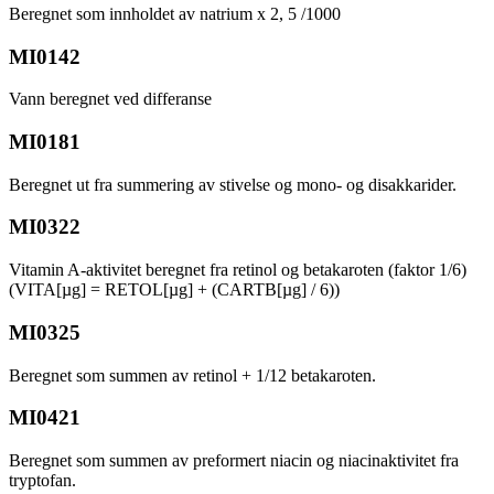
Beregnet som innholdet av natrium x 2, 5 /1000
MI0142
Vann beregnet ved differanse
MI0181
Beregnet ut fra summering av stivelse og mono- og disakkarider.
MI0322
Vitamin A-aktivitet beregnet fra retinol og betakaroten (faktor 1/6)
(VITA[µg] = RETOL[µg] + (CARTB[µg] / 6))
MI0325
Beregnet som summen av retinol + 1/12 betakaroten.
MI0421
Beregnet som summen av preformert niacin og niacinaktivitet fra
tryptofan.