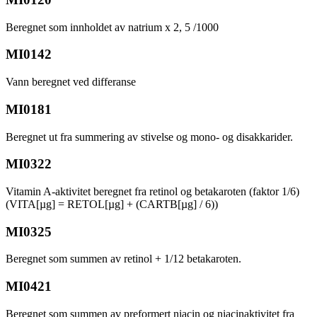
Beregnet som innholdet av natrium x 2, 5 /1000
MI0142
Vann beregnet ved differanse
MI0181
Beregnet ut fra summering av stivelse og mono- og disakkarider.
MI0322
Vitamin A-aktivitet beregnet fra retinol og betakaroten (faktor 1/6)
(VITA[µg] = RETOL[µg] + (CARTB[µg] / 6))
MI0325
Beregnet som summen av retinol + 1/12 betakaroten.
MI0421
Beregnet som summen av preformert niacin og niacinaktivitet fra