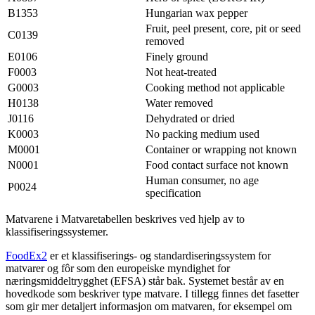
B1353
Hungarian wax pepper
Fruit, peel present, core, pit or seed
C0139
removed
E0106
Finely ground
F0003
Not heat-treated
G0003
Cooking method not applicable
H0138
Water removed
J0116
Dehydrated or dried
K0003
No packing medium used
M0001
Container or wrapping not known
N0001
Food contact surface not known
Human consumer, no age
P0024
specification
Matvarene i Matvaretabellen beskrives ved hjelp av to
klassifiseringssystemer.
FoodEx2
er et klassifiserings- og standardiseringssystem for
matvarer og fôr som den europeiske myndighet for
næringsmiddeltrygghet (EFSA) står bak. Systemet består av en
hovedkode som beskriver type matvare. I tillegg finnes det fasetter
som gir mer detaljert informasjon om matvaren, for eksempel om