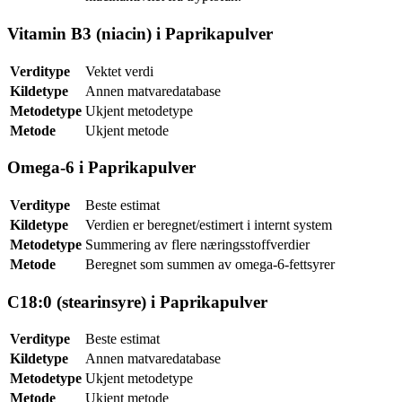
Vitamin B3 (niacin) i Paprikapulver
Verditype
Vektet verdi
Kildetype
Annen matvaredatabase
Metodetype
Ukjent metodetype
Metode
Ukjent metode
Omega-6 i Paprikapulver
Verditype
Beste estimat
Kildetype
Verdien er beregnet/estimert i internt system
Metodetype
Summering av flere næringsstoffverdier
Metode
Beregnet som summen av omega-6-fettsyrer
C18:0 (stearinsyre) i Paprikapulver
Verditype
Beste estimat
Kildetype
Annen matvaredatabase
Metodetype
Ukjent metodetype
Metode
Ukjent metode