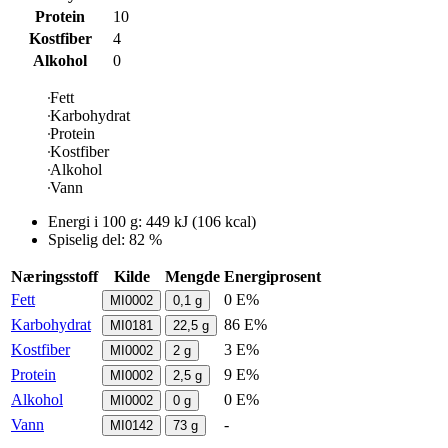
Protein
10
Kostfiber
4
Alkohol
0
Fett
Karbohydrat
Protein
Kostfiber
Alkohol
Vann
Energi i
100 g
:
449
kJ
(
106
kcal)
Spiselig del: 82 %
Næringsstoff
Kilde
Mengde
Energiprosent
Fett
0 E%
MI0002
0,1
g
Karbohydrat
86 E%
MI0181
22,5
g
Kostfiber
3 E%
MI0002
2
g
Protein
9 E%
MI0002
2,5
g
Alkohol
0 E%
MI0002
0
g
Vann
-
MI0142
73
g