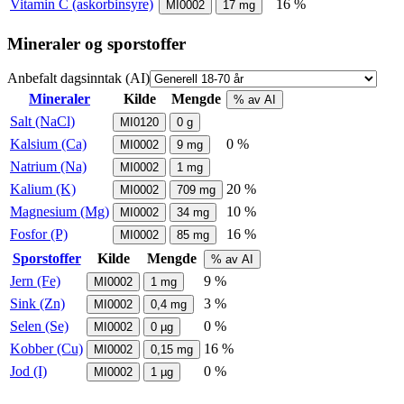
Vitamin C (askorbinsyre)
16 %
MI0002
17
mg
Mineraler og sporstoffer
Anbefalt dagsinntak (AI)
Mineraler
Kilde
Mengde
% av AI
Salt (NaCl)
MI0120
0
g
Kalsium (Ca)
0 %
MI0002
9
mg
Natrium (Na)
MI0002
1
mg
Kalium (K)
20 %
MI0002
709
mg
Magnesium (Mg)
10 %
MI0002
34
mg
Fosfor (P)
16 %
MI0002
85
mg
Sporstoffer
Kilde
Mengde
% av AI
Jern (Fe)
9 %
MI0002
1
mg
Sink (Zn)
3 %
MI0002
0,4
mg
Selen (Se)
0 %
MI0002
0
µg
Kobber (Cu)
16 %
MI0002
0,15
mg
Jod (I)
0 %
MI0002
1
µg