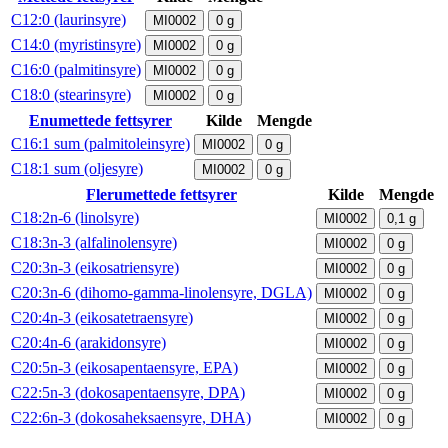
C12:0 (laurinsyre)
MI0002
0
g
C14:0 (myristinsyre)
MI0002
0
g
C16:0 (palmitinsyre)
MI0002
0
g
C18:0 (stearinsyre)
MI0002
0
g
Enumettede fettsyrer
Kilde
Mengde
C16:1 sum (palmitoleinsyre)
MI0002
0
g
C18:1 sum (oljesyre)
MI0002
0
g
Flerumettede fettsyrer
Kilde
Mengde
C18:2n-6 (linolsyre)
MI0002
0,1
g
C18:3n-3 (alfalinolensyre)
MI0002
0
g
C20:3n-3 (eikosatriensyre)
MI0002
0
g
C20:3n-6 (dihomo-gamma-linolensyre, DGLA)
MI0002
0
g
C20:4n-3 (eikosatetraensyre)
MI0002
0
g
C20:4n-6 (arakidonsyre)
MI0002
0
g
C20:5n-3 (eikosapentaensyre, EPA)
MI0002
0
g
C22:5n-3 (dokosapentaensyre, DPA)
MI0002
0
g
C22:6n-3 (dokosaheksaensyre, DHA)
MI0002
0
g