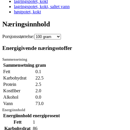
lagringspotet, kokt
lagringspotet, kokt, saltet vann
høstpotet, kokt
Næringsinnhold
Porsjonsstørrelse:
Energigivende næringsstoffer
Sammensetning
Sammensetning
gram
Fett
0.1
Karbohydrat
22.5
Protein
2.5
Kostfiber
2.0
Alkohol
0.0
Vann
73.0
Energiinnhold
Energiinnhold
energiprosent
Fett
1
Karbohydrat
86