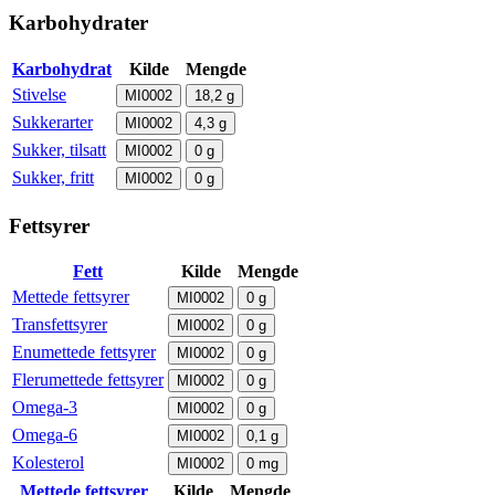
Karbohydrater
Karbohydrat
Kilde
Mengde
Stivelse
MI0002
18,2
g
Sukkerarter
MI0002
4,3
g
Sukker, tilsatt
MI0002
0
g
Sukker, fritt
MI0002
0
g
Fettsyrer
Fett
Kilde
Mengde
Mettede fettsyrer
MI0002
0
g
Transfettsyrer
MI0002
0
g
Enumettede fettsyrer
MI0002
0
g
Flerumettede fettsyrer
MI0002
0
g
Omega-3
MI0002
0
g
Omega-6
MI0002
0,1
g
Kolesterol
MI0002
0
mg
Mettede fettsyrer
Kilde
Mengde