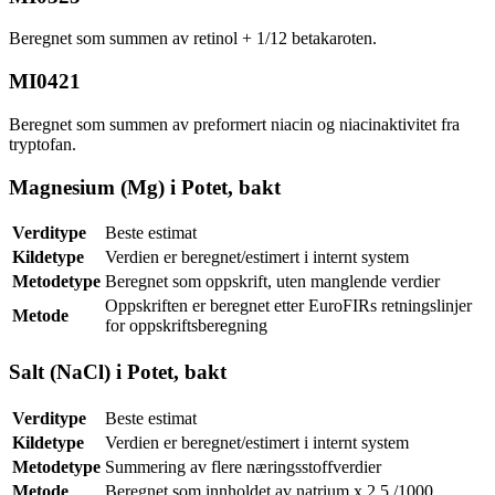
Beregnet som summen av retinol + 1/12 betakaroten.
MI0421
Beregnet som summen av preformert niacin og niacinaktivitet fra
tryptofan.
Magnesium (Mg) i Potet, bakt
Verditype
Beste estimat
Kildetype
Verdien er beregnet/estimert i internt system
Metodetype
Beregnet som oppskrift, uten manglende verdier
Oppskriften er beregnet etter EuroFIRs retningslinjer
Metode
for oppskriftsberegning
Salt (NaCl) i Potet, bakt
Verditype
Beste estimat
Kildetype
Verdien er beregnet/estimert i internt system
Metodetype
Summering av flere næringsstoffverdier
Metode
Beregnet som innholdet av natrium x 2,5 /1000