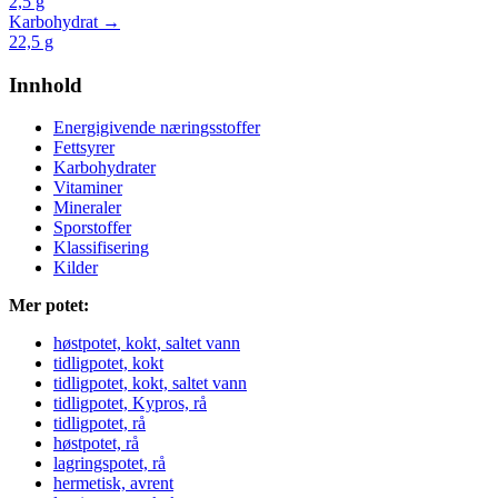
2,5
g
Karbohydrat →
22,5
g
Innhold
Energigivende næringsstoffer
Fettsyrer
Karbohydrater
Vitaminer
Mineraler
Sporstoffer
Klassifisering
Kilder
Mer potet:
høstpotet, kokt, saltet vann
tidligpotet, kokt
tidligpotet, kokt, saltet vann
tidligpotet, Kypros, rå
tidligpotet, rå
høstpotet, rå
lagringspotet, rå
hermetisk, avrent