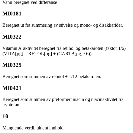
Vann beregnet ved differanse
MI0181
Beregnet ut fra summering av stivelse og mono- og disakkarider.
MI0322
Vitamin A-aktivitet beregnet fra retinol og betakaroten (faktor 1/6)
(VITA[µg] = RETOL[µg] + (CARTB[µg] / 6))
MI0325
Beregnet som summen av retinol + 1/12 betakaroten.
MI0421
Beregnet som summen av preformert niacin og niacinaktivitet fra
tryptofan.
10
Manglende verdi, ukjent innhold.