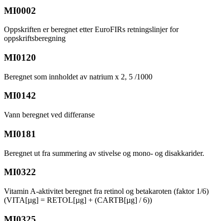
MI0002
Oppskriften er beregnet etter EuroFIRs retningslinjer for
oppskriftsberegning
MI0120
Beregnet som innholdet av natrium x 2, 5 /1000
MI0142
Vann beregnet ved differanse
MI0181
Beregnet ut fra summering av stivelse og mono- og disakkarider.
MI0322
Vitamin A-aktivitet beregnet fra retinol og betakaroten (faktor 1/6)
(VITA[µg] = RETOL[µg] + (CARTB[µg] / 6))
MI0325