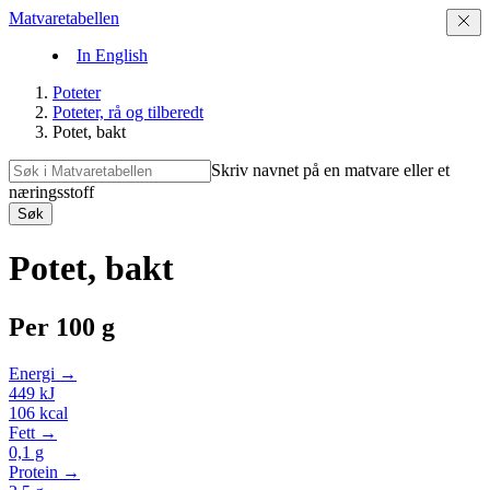
Matvaretabellen
In English
Poteter
Poteter, rå og tilberedt
Potet, bakt
Skriv navnet på en matvare eller et
næringsstoff
Søk
Potet, bakt
Per
100 g
Energi →
449
kJ
106
kcal
Fett →
0,1
g
Protein →