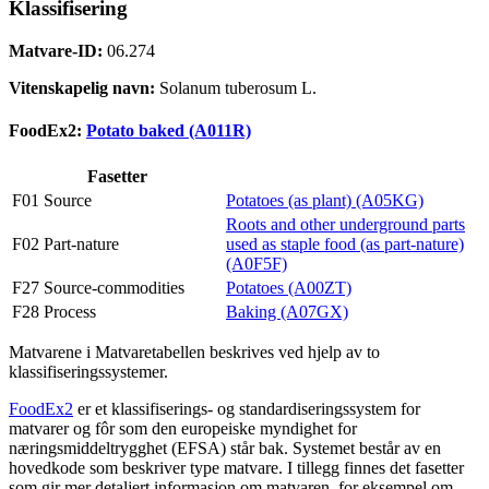
Klassifisering
Matvare-ID:
06.274
Vitenskapelig navn:
Solanum tuberosum L.
FoodEx2:
Potato baked (A011R)
Fasetter
F01 Source
Potatoes (as plant) (A05KG)
Roots and other underground parts
F02 Part-nature
used as staple food (as part-nature)
(A0F5F)
F27 Source-commodities
Potatoes (A00ZT)
F28 Process
Baking (A07GX)
Matvarene i Matvaretabellen beskrives ved hjelp av to
klassifiseringssystemer.
FoodEx2
er et klassifiserings- og standardiseringssystem for
matvarer og fôr som den europeiske myndighet for
næringsmiddeltrygghet (EFSA) står bak. Systemet består av en
hovedkode som beskriver type matvare. I tillegg finnes det fasetter
som gir mer detaljert informasjon om matvaren, for eksempel om