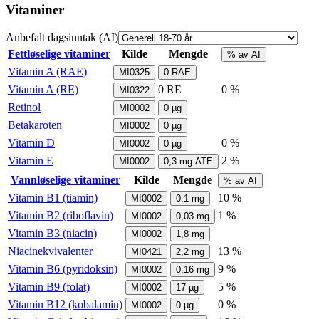
Vitaminer
Anbefalt dagsinntak (AI)
Fettløselige vitaminer
Kilde
Mengde
% av AI
Vitamin A (RAE)
MI0325
0
RAE
Vitamin A (RE)
0
RE
0 %
MI0322
Retinol
MI0002
0
µg
Betakaroten
MI0002
0
µg
Vitamin D
0 %
MI0002
0
µg
Vitamin E
2 %
MI0002
0,3
mg-ATE
Vannløselige vitaminer
Kilde
Mengde
% av AI
Vitamin B1 (tiamin)
10 %
MI0002
0,1
mg
Vitamin B2 (riboflavin)
1 %
MI0002
0,03
mg
Vitamin B3 (niacin)
MI0002
1,8
mg
Niacinekvivalenter
13 %
MI0421
2,2
mg
Vitamin B6 (pyridoksin)
9 %
MI0002
0,16
mg
Vitamin B9 (folat)
5 %
MI0002
17
µg
Vitamin B12 (kobalamin)
0 %
MI0002
0
µg