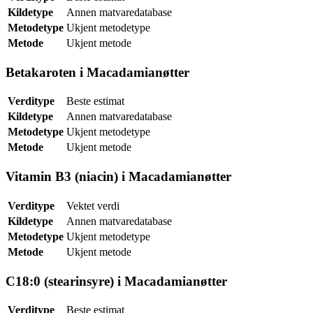
Kildetype
Annen matvaredatabase
Metodetype
Ukjent metodetype
Metode
Ukjent metode
Betakaroten i Macadamianøtter
Verditype
Beste estimat
Kildetype
Annen matvaredatabase
Metodetype
Ukjent metodetype
Metode
Ukjent metode
Vitamin B3 (niacin) i Macadamianøtter
Verditype
Vektet verdi
Kildetype
Annen matvaredatabase
Metodetype
Ukjent metodetype
Metode
Ukjent metode
C18:0 (stearinsyre) i Macadamianøtter
Verditype
Beste estimat