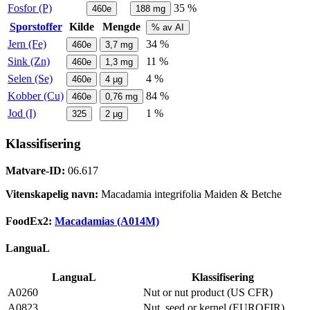
Fosfor (P)
35 %
460e
188
mg
Sporstoffer
Kilde
Mengde
% av AI
Jern (Fe)
34 %
460e
3,7
mg
Sink (Zn)
11 %
460e
1,3
mg
Selen (Se)
4 %
460e
4
µg
Kobber (Cu)
84 %
460e
0,76
mg
Jod (I)
1 %
325
2
µg
Klassifisering
Matvare-ID:
06.617
Vitenskapelig navn:
Macadamia integrifolia Maiden & Betche
FoodEx2:
Macadamias (A014M)
LanguaL
LanguaL
Klassifisering
A0260
Nut or nut product (US CFR)
A0823
Nut, seed or kernel (EUROFIR)