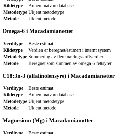
Kildetype
Annen matvaredatabase
Metodetype
Ukjent metodetype
Metode
Ukjent metode
Omega-6 i Macadamianøtter
Verditype
Beste estimat
Kildetype
Verdien er beregnet/estimert i internt system
Metodetype
Summering av flere næringsstoffverdier
Metode
Beregnet som summen av omega-6-fettsyrer
C18:3n-3 (alfalinolensyre) i Macadamianøtter
Verditype
Beste estimat
Kildetype
Annen matvaredatabase
Metodetype
Ukjent metodetype
Metode
Ukjent metode
Magnesium (Mg) i Macadamianøtter
Verditype
Beste estimat