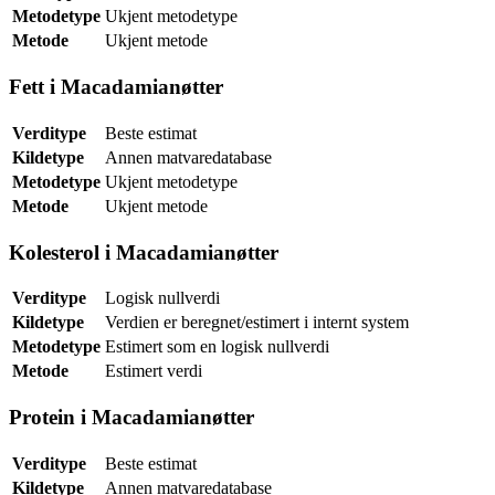
Metodetype
Ukjent metodetype
Metode
Ukjent metode
Fett i Macadamianøtter
Verditype
Beste estimat
Kildetype
Annen matvaredatabase
Metodetype
Ukjent metodetype
Metode
Ukjent metode
Kolesterol i Macadamianøtter
Verditype
Logisk nullverdi
Kildetype
Verdien er beregnet/estimert i internt system
Metodetype
Estimert som en logisk nullverdi
Metode
Estimert verdi
Protein i Macadamianøtter
Verditype
Beste estimat
Kildetype
Annen matvaredatabase