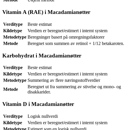
Vitamin A (RAE) i Macadamianøtter
Verditype
Beste estimat
Kildetype
Verdien er beregnet/estimert i internt system
Metodetype
Beregninger basert på omregningsfaktorer
Metode
Beregnet som summen av retinol + 1/12 betakaroten.
Karbohydrat i Macadamianøtter
Verditype
Beste estimat
Kildetype
Verdien er beregnet/estimert i internt system
Metodetype
Summering av flere næringsstoffverdier
Beregnet ut fra summering av stivelse og mono- og
Metode
disakkarider.
Vitamin D i Macadamianøtter
Verditype
Logisk nullverdi
Kildetype
Verdien er beregnet/estimert i internt system
Metodetype
Estimert som en logisk nullverdi