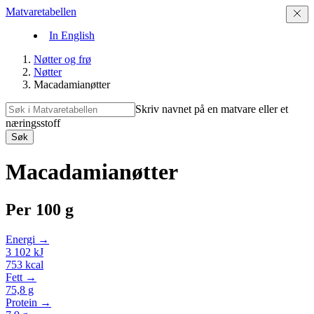
Matvaretabellen
In English
Nøtter og frø
Nøtter
Macadamianøtter
Skriv navnet på en matvare eller et
næringsstoff
Søk
Macadamianøtter
Per
100 g
Energi →
3 102
kJ
753
kcal
Fett →
75,8
g
Protein →