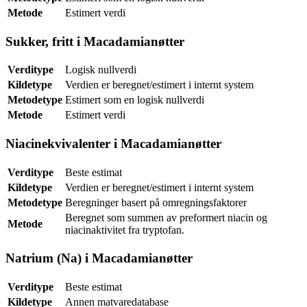
Metode
Estimert verdi
Sukker, fritt i Macadamianøtter
Verditype
Logisk nullverdi
Kildetype
Verdien er beregnet/estimert i internt system
Metodetype
Estimert som en logisk nullverdi
Metode
Estimert verdi
Niacinekvivalenter i Macadamianøtter
Verditype
Beste estimat
Kildetype
Verdien er beregnet/estimert i internt system
Metodetype
Beregninger basert på omregningsfaktorer
Beregnet som summen av preformert niacin og
Metode
niacinaktivitet fra tryptofan.
Natrium (Na) i Macadamianøtter
Verditype
Beste estimat
Kildetype
Annen matvaredatabase