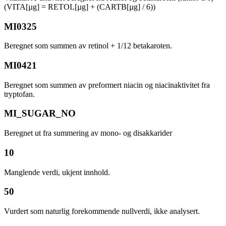
(VITA[µg] = RETOL[µg] + (CARTB[µg] / 6))
MI0325
Beregnet som summen av retinol + 1/12 betakaroten.
MI0421
Beregnet som summen av preformert niacin og niacinaktivitet fra
tryptofan.
MI_SUGAR_NO
Beregnet ut fra summering av mono- og disakkarider
10
Manglende verdi, ukjent innhold.
50
Vurdert som naturlig forekommende nullverdi, ikke analysert.