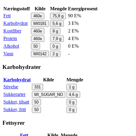
Næringsstoff
Kilde
Mengde
Energiprosent
Fett
90 E%
460e
75,8
g
Karbohydrat
3 E%
MI0181
5,6
g
Kostfiber
2 E%
460e
9
g
Protein
4 E%
460e
7,9
g
Alkohol
0 E%
50
0
g
Vann
-
MI0142
2
g
Karbohydrater
Karbohydrat
Kilde
Mengde
Stivelse
331
1
g
Sukkerarter
MI_SUGAR_NO
4,6
g
Sukker, tilsatt
50
0
g
Sukker, fritt
50
0
g
Fettsyrer
Fett
Kilde
Mengde