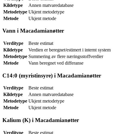
Kildetype
Annen matvaredatabase
Metodetype
Ukjent metodetype
Metode
Ukjent metode
Vann i Macadamianøtter
Verditype
Beste estimat
Kildetype
Verdien er beregnet/estimert i internt system
Metodetype
Summering av flere næringsstoffverdier
Metode
Vann beregnet ved differanse
C14:0 (myristinsyre) i Macadamianøtter
Verditype
Beste estimat
Kildetype
Annen matvaredatabase
Metodetype
Ukjent metodetype
Metode
Ukjent metode
Kalium (K) i Macadamianøtter
Verditype
Beste estimat