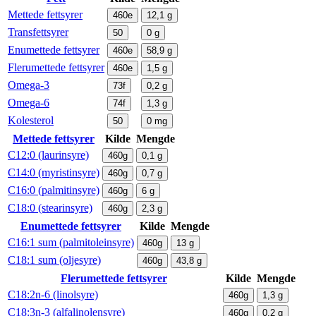
Mettede fettsyrer
460e
12,1
g
Transfettsyrer
50
0
g
Enumettede fettsyrer
460e
58,9
g
Flerumettede fettsyrer
460e
1,5
g
Omega-3
73f
0,2
g
Omega-6
74f
1,3
g
Kolesterol
50
0
mg
Mettede fettsyrer
Kilde
Mengde
C12:0 (laurinsyre)
460g
0,1
g
C14:0 (myristinsyre)
460g
0,7
g
C16:0 (palmitinsyre)
460g
6
g
C18:0 (stearinsyre)
460g
2,3
g
Enumettede fettsyrer
Kilde
Mengde
C16:1 sum (palmitoleinsyre)
460g
13
g
C18:1 sum (oljesyre)
460g
43,8
g
Flerumettede fettsyrer
Kilde
Mengde
C18:2n-6 (linolsyre)
460g
1,3
g
C18:3n-3 (alfalinolensyre)
460g
0,2
g