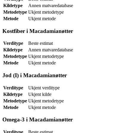
Kildetype
Annen matvaredatabase
Metodetype
Ukjent metodetype
Metode
Ukjent metode
Kostfiber i Macadamianøtter
Verditype
Beste estimat
Kildetype
Annen matvaredatabase
Metodetype
Ukjent metodetype
Metode
Ukjent metode
Jod (I) i Macadamianøtter
Verditype
Ukjent verditype
Kildetype
Ukjent kilde
Metodetype
Ukjent metodetype
Metode
Ukjent metode
Omega-3 i Macadamianøtter
Verditype
Beste estimat