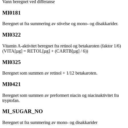
Vann beregnet ved differanse
MI0181
Beregnet ut fra summering av stivelse og mono- og disakkarider.
MI0322
Vitamin A-aktivitet beregnet fra retinol og betakaroten (faktor 1/6)
(VITA[µg] = RETOL[µg] + (CARTB[µg] / 6))
MI0325
Beregnet som summen av retinol + 1/12 betakaroten.
MI0421
Beregnet som summen av preformert niacin og niacinaktivitet fra
tryptofan.
MI_SUGAR_NO
Beregnet ut fra summering av mono- og disakkarider