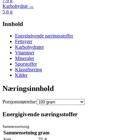
7,9
g
Karbohydrat →
5,6
g
Innhold
Energigivende næringsstoffer
Fettsyrer
Karbohydrater
Vitaminer
Mineraler
Sporstoffer
Klassifisering
Kilder
Næringsinnhold
Porsjonsstørrelse:
Energigivende næringsstoffer
Sammensetning
Sammensetning
gram
Fett
75.8