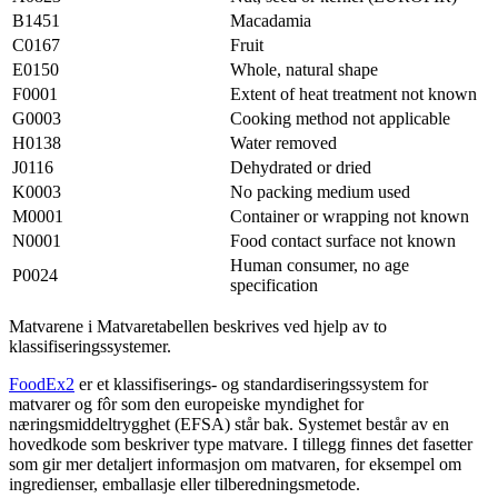
B1451
Macadamia
C0167
Fruit
E0150
Whole, natural shape
F0001
Extent of heat treatment not known
G0003
Cooking method not applicable
H0138
Water removed
J0116
Dehydrated or dried
K0003
No packing medium used
M0001
Container or wrapping not known
N0001
Food contact surface not known
Human consumer, no age
P0024
specification
Matvarene i Matvaretabellen beskrives ved hjelp av to
klassifiseringssystemer.
FoodEx2
er et klassifiserings- og standardiseringssystem for
matvarer og fôr som den europeiske myndighet for
næringsmiddeltrygghet (EFSA) står bak. Systemet består av en
hovedkode som beskriver type matvare. I tillegg finnes det fasetter
som gir mer detaljert informasjon om matvaren, for eksempel om
ingredienser, emballasje eller tilberedningsmetode.