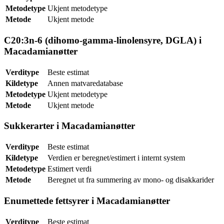
Metodetype
Ukjent metodetype
Metode
Ukjent metode
C20:3n-6 (dihomo-gamma-linolensyre, DGLA) i
Macadamianøtter
Verditype
Beste estimat
Kildetype
Annen matvaredatabase
Metodetype
Ukjent metodetype
Metode
Ukjent metode
Sukkerarter i Macadamianøtter
Verditype
Beste estimat
Kildetype
Verdien er beregnet/estimert i internt system
Metodetype
Estimert verdi
Metode
Beregnet ut fra summering av mono- og disakkarider
Enumettede fettsyrer i Macadamianøtter
Verditype
Beste estimat