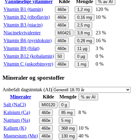
Vannløselige vitaminer
Kilde
Mengde
% av AI
Vitamin B1 (tiamin)
120 %
460e
1,2
mg
Vitamin B2 (riboflavin)
10 %
460e
0,16
mg
Vitamin B3 (niacin)
460e
2,5
mg
Niacinekvivalenter
23 %
MI0421
3,8
mg
Vitamin B6 (pyridoksin)
16 %
460e
0,28
mg
Vitamin B9 (folat)
3 %
460e
11
µg
Vitamin B12 (kobalamin)
0 %
50
0
µg
Vitamin C (askorbinsyre)
0 %
460e
1
mg
Mineraler og sporstoffer
Anbefalt dagsinntak (AI)
Mineraler
Kilde
Mengde
% av AI
Salt (NaCl)
MI0120
0
g
Kalsium (Ca)
8 %
460e
85
mg
Natrium (Na)
460e
5
mg
Kalium (K)
10 %
460e
368
mg
Magnesium (Mg)
40 %
460e
130
mg