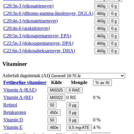
C20:3n-3 (eikosatriensyre)
460g
0
g
C20:3n-6 (dihomo-gamma-linolensyre, DGLA)
460g
0
g
C20:4n-3 (eikosatetraensyre)
460g
0
g
C20:4n-6 (arakidonsyre)
460g
0
g
C20:5n-3 (eikosapentaensyre, EPA)
460g
0
g
C22:5n-3 (dokosapentaensyre, DPA)
460g
0
g
C22:6n-3 (dokosaheksaensyre, DHA)
460g
0
g
Vitaminer
Anbefalt dagsinntak (AI)
Fettløselige vitaminer
Kilde
Mengde
% av AI
Vitamin A (RAE)
MI0325
0
RAE
Vitamin A (RE)
0
RE
0 %
MI0322
Retinol
50
0
µg
Betakaroten
450c
0
µg
Vitamin D
0 %
50
0
µg
Vitamin E
4 %
460e
0,5
mg-ATE