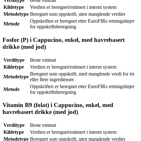
Verditype
Beste estimat
Kildetype
Verdien er beregnet/estimert i internt system
Metodetype
Beregnet som oppskrift, uten manglende verdier
Oppskriften er beregnet etter EuroFIRs retningslinjer
Metode
for oppskriftsberegning
Fosfor (P) i Cappucino, enkel, med havrebasert
drikke (med jod)
Verditype
Beste estimat
Kildetype
Verdien er beregnet/estimert i internt system
Beregnet som oppskrift, med manglende verdi for én
Metodetype
eller flere ingredienser
Oppskriften er beregnet etter EuroFIRs retningslinjer
Metode
for oppskriftsberegning
Vitamin B9 (folat) i Cappucino, enkel, med
havrebasert drikke (med jod)
Verditype
Beste estimat
Kildetype
Verdien er beregnet/estimert i internt system
Metodetype
Beregnet som oppskrift, uten manglende verdier