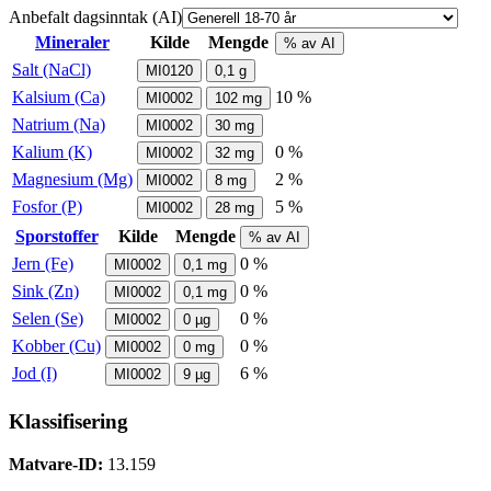
Anbefalt dagsinntak (AI)
Mineraler
Kilde
Mengde
% av AI
Salt (NaCl)
MI0120
0,1
g
Kalsium (Ca)
10 %
MI0002
102
mg
Natrium (Na)
MI0002
30
mg
Kalium (K)
0 %
MI0002
32
mg
Magnesium (Mg)
2 %
MI0002
8
mg
Fosfor (P)
5 %
MI0002
28
mg
Sporstoffer
Kilde
Mengde
% av AI
Jern (Fe)
0 %
MI0002
0,1
mg
Sink (Zn)
0 %
MI0002
0,1
mg
Selen (Se)
0 %
MI0002
0
µg
Kobber (Cu)
0 %
MI0002
0
mg
Jod (I)
6 %
MI0002
9
µg
Klassifisering
Matvare-ID:
13.159