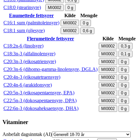
C18:0 (stearinsyre)
MI0002
0
g
Enumettede fettsyrer
Kilde
Mengde
C16:1 sum (palmitoleinsyre)
MI0002
0
g
C18:1 sum (oljesyre)
MI0002
0,6
g
Flerumettede fettsyrer
Kilde
Mengde
C18:2n-6 (linolsyre)
MI0002
0,3
g
C18:3n-3 (alfalinolensyre)
MI0002
0,1
g
C20:3n-3 (eikosatriensyre)
MI0002
0
g
C20:3n-6 (dihomo-gamma-linolensyre, DGLA)
MI0002
0
g
C20:4n-3 (eikosatetraensyre)
MI0002
0
g
C20:4n-6 (arakidonsyre)
MI0002
0
g
C20:5n-3 (eikosapentaensyre, EPA)
MI0002
0
g
C22:5n-3 (dokosapentaensyre, DPA)
MI0002
0
g
C22:6n-3 (dokosaheksaensyre, DHA)
MI0002
0
g
Vitaminer
Anbefalt dagsinntak (AI)