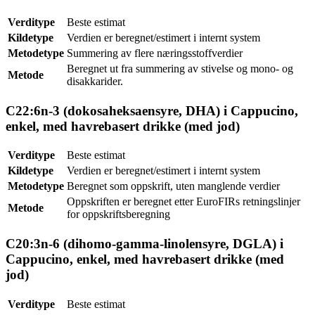
Verditype
Beste estimat
Kildetype
Verdien er beregnet/estimert i internt system
Metodetype
Summering av flere næringsstoffverdier
Beregnet ut fra summering av stivelse og mono- og
Metode
disakkarider.
C22:6n-3 (dokosaheksaensyre, DHA) i Cappucino,
enkel, med havrebasert drikke (med jod)
Verditype
Beste estimat
Kildetype
Verdien er beregnet/estimert i internt system
Metodetype
Beregnet som oppskrift, uten manglende verdier
Oppskriften er beregnet etter EuroFIRs retningslinjer
Metode
for oppskriftsberegning
C20:3n-6 (dihomo-gamma-linolensyre, DGLA) i
Cappucino, enkel, med havrebasert drikke (med
jod)
Verditype
Beste estimat