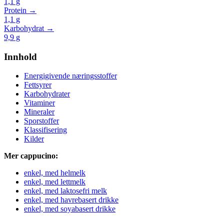
1,1
g
Protein →
1,1
g
Karbohydrat →
9,9
g
Innhold
Energigivende næringsstoffer
Fettsyrer
Karbohydrater
Vitaminer
Mineraler
Sporstoffer
Klassifisering
Kilder
Mer cappucino:
enkel, med helmelk
enkel, med lettmelk
enkel, med laktosefri melk
enkel, med havrebasert drikke
enkel, med soyabasert drikke