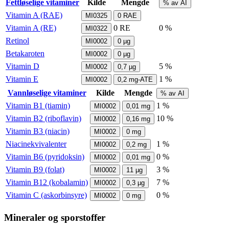
Fettløselige vitaminer
Kilde
Mengde
% av AI
Vitamin A (RAE)
MI0325
0
RAE
Vitamin A (RE)
0
RE
0 %
MI0322
Retinol
MI0002
0
µg
Betakaroten
MI0002
0
µg
Vitamin D
5 %
MI0002
0,7
µg
Vitamin E
1 %
MI0002
0,2
mg-ATE
Vannløselige vitaminer
Kilde
Mengde
% av AI
Vitamin B1 (tiamin)
1 %
MI0002
0,01
mg
Vitamin B2 (riboflavin)
10 %
MI0002
0,16
mg
Vitamin B3 (niacin)
MI0002
0
mg
Niacinekvivalenter
1 %
MI0002
0,2
mg
Vitamin B6 (pyridoksin)
0 %
MI0002
0,01
mg
Vitamin B9 (folat)
3 %
MI0002
11
µg
Vitamin B12 (kobalamin)
7 %
MI0002
0,3
µg
Vitamin C (askorbinsyre)
0 %
MI0002
0
mg
Mineraler og sporstoffer