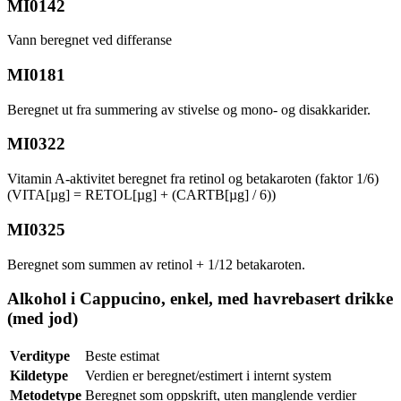
MI0142
Vann beregnet ved differanse
MI0181
Beregnet ut fra summering av stivelse og mono- og disakkarider.
MI0322
Vitamin A-aktivitet beregnet fra retinol og betakaroten (faktor 1/6)
(VITA[µg] = RETOL[µg] + (CARTB[µg] / 6))
MI0325
Beregnet som summen av retinol + 1/12 betakaroten.
Alkohol i Cappucino, enkel, med havrebasert drikke
(med jod)
Verditype
Beste estimat
Kildetype
Verdien er beregnet/estimert i internt system
Metodetype
Beregnet som oppskrift, uten manglende verdier