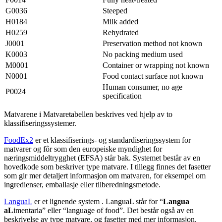
G0036
Steeped
H0184
Milk added
H0259
Rehydrated
J0001
Preservation method not known
K0003
No packing medium used
M0001
Container or wrapping not known
N0001
Food contact surface not known
Human consumer, no age
P0024
specification
Matvarene i Matvaretabellen beskrives ved hjelp av to
klassifiseringssystemer.
FoodEx2
er et klassifiserings- og standardiseringssystem for
matvarer og fôr som den europeiske myndighet for
næringsmiddeltrygghet (EFSA) står bak. Systemet består av en
hovedkode som beskriver type matvare. I tillegg finnes det fasetter
som gir mer detaljert informasjon om matvaren, for eksempel om
ingredienser, emballasje eller tilberedningsmetode.
LanguaL
er et lignende system . LanguaL står for “
Langua
aL
imentaria” eller “language of food”. Det består også av en
beskrivelse av type matvare, og fasetter med mer informasjon.