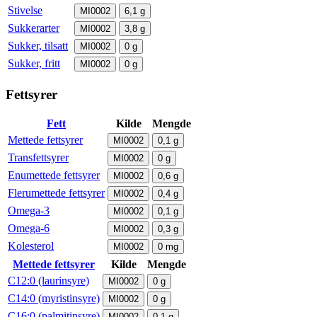
Stivelse
MI0002
6,1
g
Sukkerarter
MI0002
3,8
g
Sukker, tilsatt
MI0002
0
g
Sukker, fritt
MI0002
0
g
Fettsyrer
Fett
Kilde
Mengde
Mettede fettsyrer
MI0002
0,1
g
Transfettsyrer
MI0002
0
g
Enumettede fettsyrer
MI0002
0,6
g
Flerumettede fettsyrer
MI0002
0,4
g
Omega-3
MI0002
0,1
g
Omega-6
MI0002
0,3
g
Kolesterol
MI0002
0
mg
Mettede fettsyrer
Kilde
Mengde
C12:0 (laurinsyre)
MI0002
0
g
C14:0 (myristinsyre)
MI0002
0
g
C16:0 (palmitinsyre)
MI0002
0,1
g