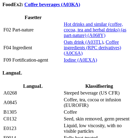
FoodEx2:
Coffee beverages (A03KA)
Fasetter
Hot drinks and similar (coffee,
F02 Part-nature
cocoa, tea and herbal drinks) (as
part-nature) (A068Y)
Oats drink (A03TL)
,
Coffee
F04 Ingredient
ingredients (RPC derivatives)
(A0C6A)
F09 Fortification-agent
Iodine (A0EXA)
LanguaL
LanguaL
Klassifisering
A0268
Steeped beverage (US CFR)
Coffee, tea, cocoa or infusion
A0845
(EUROFIR)
B1305
Coffee
C0132
Seed, skin removed, germ present
Liquid, low viscosity, with no
E0123
visible particles
F0014
Fully heat-treated