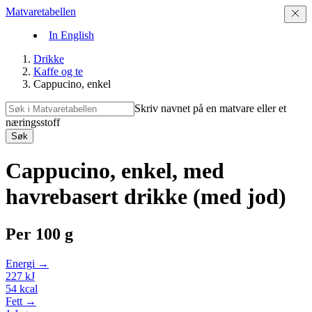
Matvaretabellen
In English
Drikke
Kaffe og te
Cappucino, enkel
Skriv navnet på en matvare eller et
næringsstoff
Søk
Cappucino, enkel, med
havrebasert drikke (med jod)
Per
100 g
Energi →
227
kJ
54
kcal
Fett →