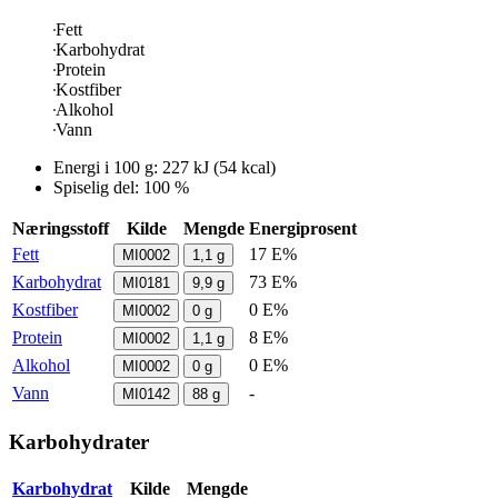
Fett
Karbohydrat
Protein
Kostfiber
Alkohol
Vann
Energi i
100 g
:
227
kJ
(
54
kcal)
Spiselig del: 100 %
Næringsstoff
Kilde
Mengde
Energiprosent
Fett
17 E%
MI0002
1,1
g
Karbohydrat
73 E%
MI0181
9,9
g
Kostfiber
0 E%
MI0002
0
g
Protein
8 E%
MI0002
1,1
g
Alkohol
0 E%
MI0002
0
g
Vann
-
MI0142
88
g
Karbohydrater
Karbohydrat
Kilde
Mengde