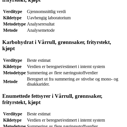
Verditype
Gjennomsnittlig verdi
Kildetype
Uavhengig laboratorium
Metodetype
Analyseresultat
Metode
Analysemetode
Karbohydrat i Vårrull, grønnsaker, frityrstekt,
kjøpt
Verditype
Beste estimat
Kildetype
Verdien er beregnet/estimert i internt system
Metodetype
Summering av flere næringsstoffverdier
Beregnet ut fra summering av stivelse og mono- og
Metode
disakkarider.
Enumettede fettsyrer i Vårrull, grønnsaker,
frityrstekt, kjøpt
Verditype
Beste estimat
Kildetype
Verdien er beregnet/estimert i internt system
Metodetype
Summering av flere næringsstoffverdier