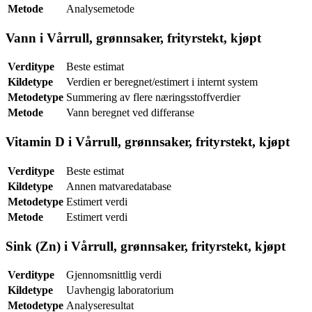
Metode
Analysemetode
Vann i Vårrull, grønnsaker, frityrstekt, kjøpt
Verditype
Beste estimat
Kildetype
Verdien er beregnet/estimert i internt system
Metodetype
Summering av flere næringsstoffverdier
Metode
Vann beregnet ved differanse
Vitamin D i Vårrull, grønnsaker, frityrstekt, kjøpt
Verditype
Beste estimat
Kildetype
Annen matvaredatabase
Metodetype
Estimert verdi
Metode
Estimert verdi
Sink (Zn) i Vårrull, grønnsaker, frityrstekt, kjøpt
Verditype
Gjennomsnittlig verdi
Kildetype
Uavhengig laboratorium
Metodetype
Analyseresultat