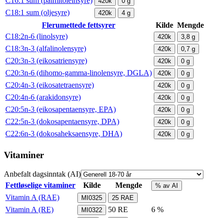
C16:1 sum (palmitoleinsyre)
420k
0
g
C18:1 sum (oljesyre)
420k
4
g
Flerumettede fettsyrer
Kilde
Mengde
C18:2n-6 (linolsyre)
420k
3,8
g
C18:3n-3 (alfalinolensyre)
420k
0,7
g
C20:3n-3 (eikosatriensyre)
420k
0
g
C20:3n-6 (dihomo-gamma-linolensyre, DGLA)
420k
0
g
C20:4n-3 (eikosatetraensyre)
420k
0
g
C20:4n-6 (arakidonsyre)
420k
0
g
C20:5n-3 (eikosapentaensyre, EPA)
420k
0
g
C22:5n-3 (dokosapentaensyre, DPA)
420k
0
g
C22:6n-3 (dokosaheksaensyre, DHA)
420k
0
g
Vitaminer
Anbefalt dagsinntak (AI)
Fettløselige vitaminer
Kilde
Mengde
% av AI
Vitamin A (RAE)
MI0325
25
RAE
Vitamin A (RE)
50
RE
6 %
MI0322