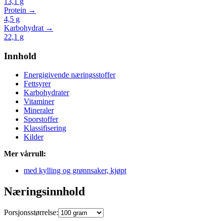
13,1
g
Protein →
4,5
g
Karbohydrat →
22,1
g
Innhold
Energigivende næringsstoffer
Fettsyrer
Karbohydrater
Vitaminer
Mineraler
Sporstoffer
Klassifisering
Kilder
Mer vårrull:
med kylling og grønnsaker, kjøpt
Næringsinnhold
Porsjonsstørrelse: