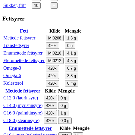
Sukker, fritt
10
–
Fettsyrer
Fett
Kilde
Mengde
Mettede fettsyrer
MI0208
1,3
g
Transfettsyrer
420k
0
g
Enumettede fettsyrer
MI0210
4,1
g
Flerumettede fettsyrer
MI0212
4,5
g
Omega-3
420k
0,7
g
Omega-6
420k
3,8
g
Kolesterol
420k
0
mg
Mettede fettsyrer
Kilde
Mengde
C12:0 (laurinsyre)
420k
0
g
C14:0 (myristinsyre)
420k
0
g
C16:0 (palmitinsyre)
420k
1
g
C18:0 (stearinsyre)
420k
0,3
g
Enumettede fettsyrer
Kilde
Mengde