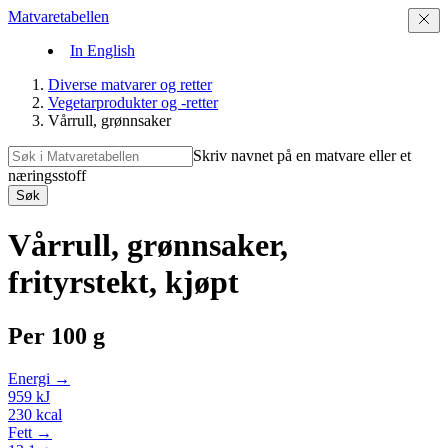
Matvaretabellen
In English
Diverse matvarer og retter
Vegetarprodukter og -retter
Vårrull, grønnsaker
Skriv navnet på en matvare eller et
næringsstoff
Søk
Vårrull, grønnsaker,
frityrstekt, kjøpt
Per
100 g
Energi →
959
kJ
230
kcal
Fett →