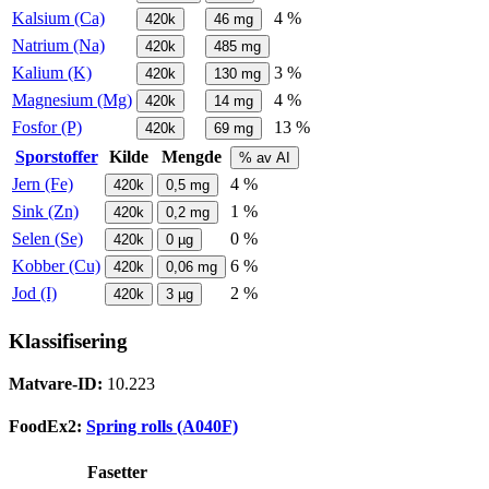
Kalsium (Ca)
4 %
420k
46
mg
Natrium (Na)
420k
485
mg
Kalium (K)
3 %
420k
130
mg
Magnesium (Mg)
4 %
420k
14
mg
Fosfor (P)
13 %
420k
69
mg
Sporstoffer
Kilde
Mengde
% av AI
Jern (Fe)
4 %
420k
0,5
mg
Sink (Zn)
1 %
420k
0,2
mg
Selen (Se)
0 %
420k
0
µg
Kobber (Cu)
6 %
420k
0,06
mg
Jod (I)
2 %
420k
3
µg
Klassifisering
Matvare-ID:
10.223
FoodEx2:
Spring rolls (A040F)
Fasetter