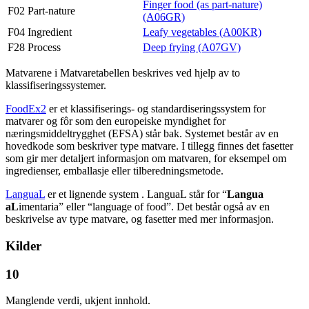
Finger food (as part-nature)
F02 Part-nature
(A06GR)
F04 Ingredient
Leafy vegetables (A00KR)
F28 Process
Deep frying (A07GV)
Matvarene i Matvaretabellen beskrives ved hjelp av to
klassifiseringssystemer.
FoodEx2
er et klassifiserings- og standardiseringssystem for
matvarer og fôr som den europeiske myndighet for
næringsmiddeltrygghet (EFSA) står bak. Systemet består av en
hovedkode som beskriver type matvare. I tillegg finnes det fasetter
som gir mer detaljert informasjon om matvaren, for eksempel om
ingredienser, emballasje eller tilberedningsmetode.
LanguaL
er et lignende system . LanguaL står for “
Langua
aL
imentaria” eller “language of food”. Det består også av en
beskrivelse av type matvare, og fasetter med mer informasjon.
Kilder
10
Manglende verdi, ukjent innhold.