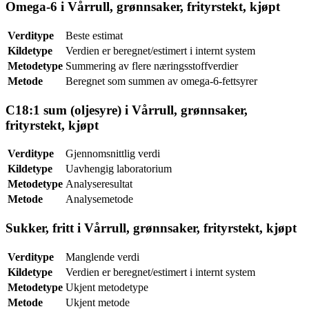
Omega-6 i Vårrull, grønnsaker, frityrstekt, kjøpt
Verditype
Beste estimat
Kildetype
Verdien er beregnet/estimert i internt system
Metodetype
Summering av flere næringsstoffverdier
Metode
Beregnet som summen av omega-6-fettsyrer
C18:1 sum (oljesyre) i Vårrull, grønnsaker,
frityrstekt, kjøpt
Verditype
Gjennomsnittlig verdi
Kildetype
Uavhengig laboratorium
Metodetype
Analyseresultat
Metode
Analysemetode
Sukker, fritt i Vårrull, grønnsaker, frityrstekt, kjøpt
Verditype
Manglende verdi
Kildetype
Verdien er beregnet/estimert i internt system
Metodetype
Ukjent metodetype
Metode
Ukjent metode