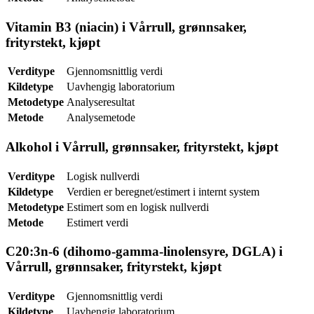
Vitamin B3 (niacin) i Vårrull, grønnsaker,
frityrstekt, kjøpt
Verditype
Gjennomsnittlig verdi
Kildetype
Uavhengig laboratorium
Metodetype
Analyseresultat
Metode
Analysemetode
Alkohol i Vårrull, grønnsaker, frityrstekt, kjøpt
Verditype
Logisk nullverdi
Kildetype
Verdien er beregnet/estimert i internt system
Metodetype
Estimert som en logisk nullverdi
Metode
Estimert verdi
C20:3n-6 (dihomo-gamma-linolensyre, DGLA) i
Vårrull, grønnsaker, frityrstekt, kjøpt
Verditype
Gjennomsnittlig verdi
Kildetype
Uavhengig laboratorium