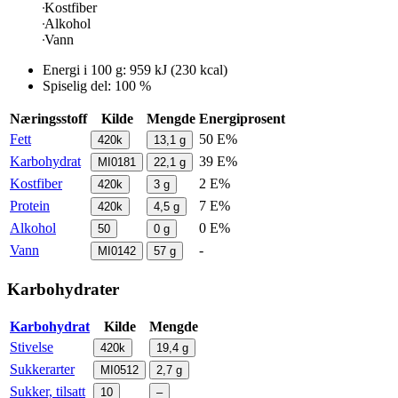
Kostfiber
Alkohol
Vann
Energi i
100 g
:
959
kJ
(
230
kcal)
Spiselig del: 100 %
Næringsstoff
Kilde
Mengde
Energiprosent
Fett
50 E%
420k
13,1
g
Karbohydrat
39 E%
MI0181
22,1
g
Kostfiber
2 E%
420k
3
g
Protein
7 E%
420k
4,5
g
Alkohol
0 E%
50
0
g
Vann
-
MI0142
57
g
Karbohydrater
Karbohydrat
Kilde
Mengde
Stivelse
420k
19,4
g
Sukkerarter
MI0512
2,7
g
Sukker, tilsatt
10
–