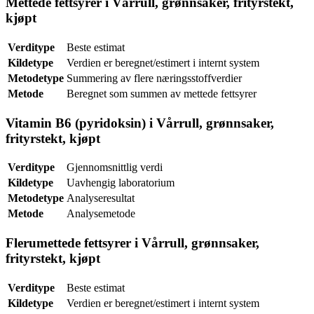
Mettede fettsyrer i Vårrull, grønnsaker, frityrstekt,
kjøpt
Verditype
Beste estimat
Kildetype
Verdien er beregnet/estimert i internt system
Metodetype
Summering av flere næringsstoffverdier
Metode
Beregnet som summen av mettede fettsyrer
Vitamin B6 (pyridoksin) i Vårrull, grønnsaker,
frityrstekt, kjøpt
Verditype
Gjennomsnittlig verdi
Kildetype
Uavhengig laboratorium
Metodetype
Analyseresultat
Metode
Analysemetode
Flerumettede fettsyrer i Vårrull, grønnsaker,
frityrstekt, kjøpt
Verditype
Beste estimat
Kildetype
Verdien er beregnet/estimert i internt system