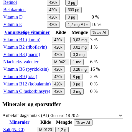
Retinol
420k
0
µg
Betakaroten
420k
303
µg
Vitamin D
0 %
420k
0
µg
Vitamin E
16 %
420k
1,7
mg-ATE
Vannløselige vitaminer
Kilde
Mengde
% av AI
Vitamin B1 (tiamin)
3 %
420k
0,03
mg
Vitamin B2 (riboflavin)
1 %
420k
0,02
mg
Vitamin B3 (niacin)
420k
0,3
mg
Niacinekvivalenter
6 %
MI0421
1
mg
Vitamin B6 (pyridoksin)
16 %
420k
0,28
mg
Vitamin B9 (folat)
2 %
420k
8
µg
Vitamin B12 (kobalamin)
0 %
420k
0
µg
Vitamin C (askorbinsyre)
0 %
420k
0
mg
Mineraler og sporstoffer
Anbefalt dagsinntak (AI)
Mineraler
Kilde
Mengde
% av AI
Salt (NaCl)
MI0120
1,2
g