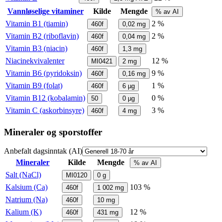
Vannløselige vitaminer
Kilde
Mengde
% av AI
Vitamin B1 (tiamin)
2 %
460f
0,02
mg
Vitamin B2 (riboflavin)
2 %
460f
0,04
mg
Vitamin B3 (niacin)
460f
1,3
mg
Niacinekvivalenter
12 %
MI0421
2
mg
Vitamin B6 (pyridoksin)
9 %
460f
0,16
mg
Vitamin B9 (folat)
1 %
460f
6
µg
Vitamin B12 (kobalamin)
0 %
50
0
µg
Vitamin C (askorbinsyre)
3 %
460f
4
mg
Mineraler og sporstoffer
Anbefalt dagsinntak (AI)
Mineraler
Kilde
Mengde
% av AI
Salt (NaCl)
MI0120
0
g
Kalsium (Ca)
103 %
460f
1 002
mg
Natrium (Na)
460f
10
mg
Kalium (K)
12 %
460f
431
mg