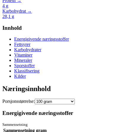
Protein →
4
g
Karbohydrat →
28,1
g
Innhold
Energigivende næringsstoffer
Fettsyrer
Karbohydrater
Vitaminer
Mineraler
Sporstoffer
Klassifisering
Kilder
Næringsinnhold
Porsjonsstørrelse:
Energigivende næringsstoffer
Sammensetning
Sammensetning
gram