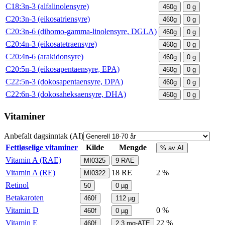
C18:3n-3 (alfalinolensyre)
460g
0
g
C20:3n-3 (eikosatriensyre)
460g
0
g
C20:3n-6 (dihomo-gamma-linolensyre, DGLA)
460g
0
g
C20:4n-3 (eikosatetraensyre)
460g
0
g
C20:4n-6 (arakidonsyre)
460g
0
g
C20:5n-3 (eikosapentaensyre, EPA)
460g
0
g
C22:5n-3 (dokosapentaensyre, DPA)
460g
0
g
C22:6n-3 (dokosaheksaensyre, DHA)
460g
0
g
Vitaminer
Anbefalt dagsinntak (AI)
Fettløselige vitaminer
Kilde
Mengde
% av AI
Vitamin A (RAE)
MI0325
9
RAE
Vitamin A (RE)
18
RE
2 %
MI0322
Retinol
50
0
µg
Betakaroten
460f
112
µg
Vitamin D
0 %
460f
0
µg
Vitamin E
22 %
460f
2,3
mg-ATE