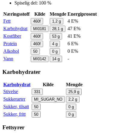
Spiselig del: 100 %
Næringsstoff
Kilde
Mengde
Energiprosent
Fett
4 E%
460f
1,2
g
Karbohydrat
47 E%
MI0181
28,1
g
Kostfiber
41 E%
460f
53
g
Protein
6 E%
460f
4
g
Alkohol
0 E%
50
0
g
Vann
-
MI0142
14
g
Karbohydrater
Karbohydrat
Kilde
Mengde
Stivelse
331
25,9
g
Sukkerarter
MI_SUGAR_NO
2,2
g
Sukker, tilsatt
50
0
g
Sukker, fritt
50
0
g
Fettsyrer