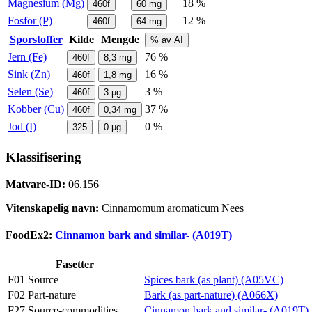
Magnesium (Mg)
18 %
460f
60
mg
Fosfor (P)
12 %
460f
64
mg
Sporstoffer
Kilde
Mengde
% av AI
Jern (Fe)
76 %
460f
8,3
mg
Sink (Zn)
16 %
460f
1,8
mg
Selen (Se)
3 %
460f
3
µg
Kobber (Cu)
37 %
460f
0,34
mg
Jod (I)
0 %
325
0
µg
Klassifisering
Matvare-ID:
06.156
Vitenskapelig navn:
Cinnamomum aromaticum Nees
FoodEx2:
Cinnamon bark and similar- (A019T)
Fasetter
F01 Source
Spices bark (as plant) (A05VC)
F02 Part-nature
Bark (as part-nature) (A066X)
F27 Source-commodities
Cinnamon bark and similar- (A019T)