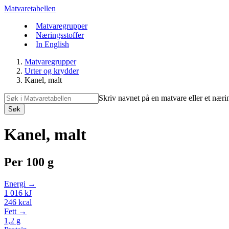
Matvaretabellen
Matvaregrupper
Næringsstoffer
In English
Matvaregrupper
Urter og krydder
Kanel, malt
Skriv navnet på en matvare eller et næri
Søk
Kanel, malt
Per
100 g
Energi →
1 016
kJ
246
kcal
Fett →
1,2
g