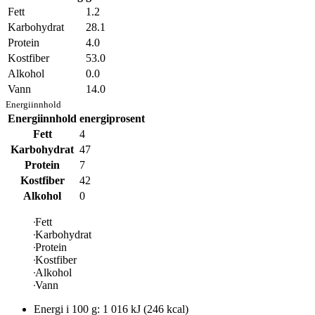
Fett
1.2
Karbohydrat
28.1
Protein
4.0
Kostfiber
53.0
Alkohol
0.0
Vann
14.0
Energiinnhold
Energiinnhold
energiprosent
Fett
4
Karbohydrat
47
Protein
7
Kostfiber
42
Alkohol
0
Fett
Karbohydrat
Protein
Kostfiber
Alkohol
Vann
Energi i
100 g
:
1 016
kJ
(
246
kcal)