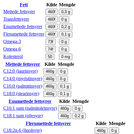
Fett
Kilde
Mengde
Mettede fettsyrer
460f
0,3
g
Transfettsyrer
460f
0
g
Enumettede fettsyrer
460f
0,2
g
Flerumettede fettsyrer
460f
0,1
g
Omega-3
73f
0
g
Omega-6
74f
0
g
Kolesterol
50
0
mg
Mettede fettsyrer
Kilde
Mengde
C12:0 (laurinsyre)
460g
0
g
C14:0 (myristinsyre)
460g
0
g
C16:0 (palmitinsyre)
460g
0,1
g
C18:0 (stearinsyre)
460g
0,1
g
Enumettede fettsyrer
Kilde
Mengde
C16:1 sum (palmitoleinsyre)
460g
0
g
C18:1 sum (oljesyre)
460g
0,2
g
Flerumettede fettsyrer
Kilde
Mengde
C18:2n-6 (linolsyre)
460g
0
g