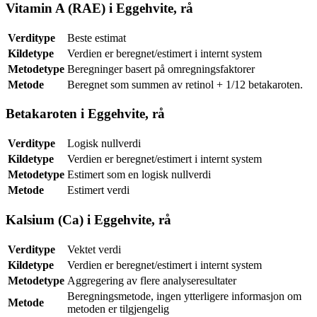
Vitamin A (RAE) i Eggehvite, rå
Verditype
Beste estimat
Kildetype
Verdien er beregnet/estimert i internt system
Metodetype
Beregninger basert på omregningsfaktorer
Metode
Beregnet som summen av retinol + 1/12 betakaroten.
Betakaroten i Eggehvite, rå
Verditype
Logisk nullverdi
Kildetype
Verdien er beregnet/estimert i internt system
Metodetype
Estimert som en logisk nullverdi
Metode
Estimert verdi
Kalsium (Ca) i Eggehvite, rå
Verditype
Vektet verdi
Kildetype
Verdien er beregnet/estimert i internt system
Metodetype
Aggregering av flere analyseresultater
Beregningsmetode, ingen ytterligere informasjon om
Metode
metoden er tilgjengelig