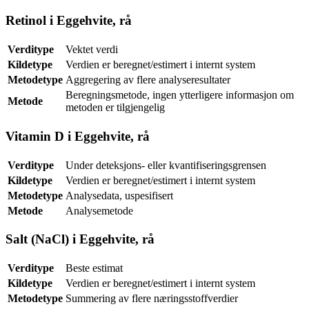
Retinol i Eggehvite, rå
Verditype
Vektet verdi
Kildetype
Verdien er beregnet/estimert i internt system
Metodetype
Aggregering av flere analyseresultater
Beregningsmetode, ingen ytterligere informasjon om
Metode
metoden er tilgjengelig
Vitamin D i Eggehvite, rå
Verditype
Under deteksjons- eller kvantifiseringsgrensen
Kildetype
Verdien er beregnet/estimert i internt system
Metodetype
Analysedata, uspesifisert
Metode
Analysemetode
Salt (NaCl) i Eggehvite, rå
Verditype
Beste estimat
Kildetype
Verdien er beregnet/estimert i internt system
Metodetype
Summering av flere næringsstoffverdier