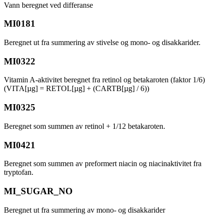
Vann beregnet ved differanse
MI0181
Beregnet ut fra summering av stivelse og mono- og disakkarider.
MI0322
Vitamin A-aktivitet beregnet fra retinol og betakaroten (faktor 1/6)
(VITA[µg] = RETOL[µg] + (CARTB[µg] / 6))
MI0325
Beregnet som summen av retinol + 1/12 betakaroten.
MI0421
Beregnet som summen av preformert niacin og niacinaktivitet fra
tryptofan.
MI_SUGAR_NO
Beregnet ut fra summering av mono- og disakkarider