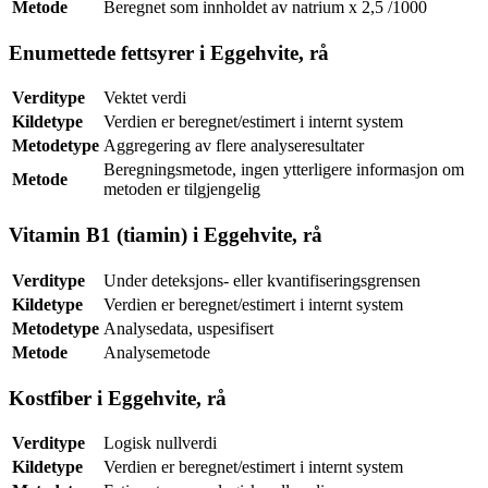
Metode
Beregnet som innholdet av natrium x 2,5 /1000
Enumettede fettsyrer i Eggehvite, rå
Verditype
Vektet verdi
Kildetype
Verdien er beregnet/estimert i internt system
Metodetype
Aggregering av flere analyseresultater
Beregningsmetode, ingen ytterligere informasjon om
Metode
metoden er tilgjengelig
Vitamin B1 (tiamin) i Eggehvite, rå
Verditype
Under deteksjons- eller kvantifiseringsgrensen
Kildetype
Verdien er beregnet/estimert i internt system
Metodetype
Analysedata, uspesifisert
Metode
Analysemetode
Kostfiber i Eggehvite, rå
Verditype
Logisk nullverdi
Kildetype
Verdien er beregnet/estimert i internt system