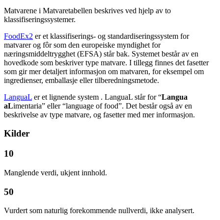
Matvarene i Matvaretabellen beskrives ved hjelp av to
klassifiseringssystemer.
FoodEx2
er et klassifiserings- og standardiseringssystem for
matvarer og fôr som den europeiske myndighet for
næringsmiddeltrygghet (EFSA) står bak. Systemet består av en
hovedkode som beskriver type matvare. I tillegg finnes det fasetter
som gir mer detaljert informasjon om matvaren, for eksempel om
ingredienser, emballasje eller tilberedningsmetode.
LanguaL
er et lignende system . LanguaL står for “
Langua
aL
imentaria” eller “language of food”. Det består også av en
beskrivelse av type matvare, og fasetter med mer informasjon.
Kilder
10
Manglende verdi, ukjent innhold.
50
Vurdert som naturlig forekommende nullverdi, ikke analysert.