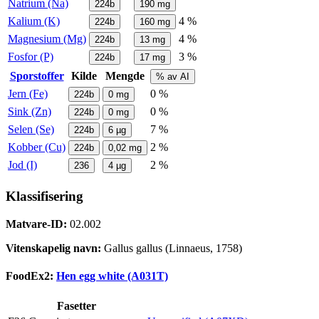
Natrium (Na)
224b
190
mg
Kalium (K)
4 %
224b
160
mg
Magnesium (Mg)
4 %
224b
13
mg
Fosfor (P)
3 %
224b
17
mg
Sporstoffer
Kilde
Mengde
% av AI
Jern (Fe)
0 %
224b
0
mg
Sink (Zn)
0 %
224b
0
mg
Selen (Se)
7 %
224b
6
µg
Kobber (Cu)
2 %
224b
0,02
mg
Jod (I)
2 %
236
4
µg
Klassifisering
Matvare-ID:
02.002
Vitenskapelig navn:
Gallus gallus (Linnaeus, 1758)
FoodEx2:
Hen egg white (A031T)
Fasetter