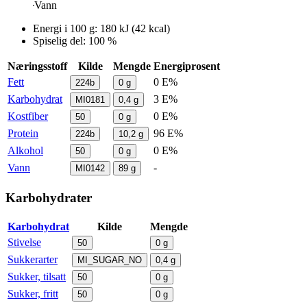
Vann
Energi i
100 g
:
180
kJ
(
42
kcal)
Spiselig del: 100 %
Næringsstoff
Kilde
Mengde
Energiprosent
Fett
0 E%
224b
0
g
Karbohydrat
3 E%
MI0181
0,4
g
Kostfiber
0 E%
50
0
g
Protein
96 E%
224b
10,2
g
Alkohol
0 E%
50
0
g
Vann
-
MI0142
89
g
Karbohydrater
Karbohydrat
Kilde
Mengde
Stivelse
50
0
g
Sukkerarter
MI_SUGAR_NO
0,4
g
Sukker, tilsatt
50
0
g
Sukker, fritt
50
0
g