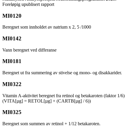
Foreløpig upublisert rapport
MI0120
Beregnet som innholdet av natrium x 2, 5 /1000
MI0142
Vann beregnet ved differanse
MI0181
Beregnet ut fra summering av stivelse og mono- og disakkarider.
MI0322
Vitamin A-aktivitet beregnet fra retinol og betakaroten (faktor 1/6)
(VITA[µg] = RETOL[µg] + (CARTB[µg] / 6))
MI0325
Beregnet som summen av retinol + 1/12 betakaroten.