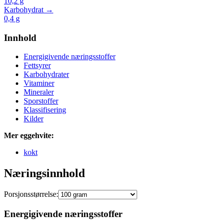
10,2
g
Karbohydrat →
0,4
g
Innhold
Energigivende næringsstoffer
Fettsyrer
Karbohydrater
Vitaminer
Mineraler
Sporstoffer
Klassifisering
Kilder
Mer eggehvite:
kokt
Næringsinnhold
Porsjonsstørrelse:
Energigivende næringsstoffer