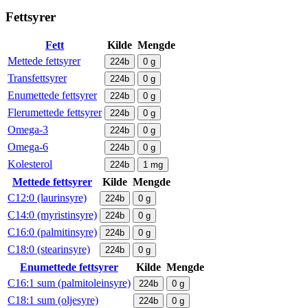
Fettsyrer
Fett
Kilde
Mengde
Mettede fettsyrer
224b
0
g
Transfettsyrer
224b
0
g
Enumettede fettsyrer
224b
0
g
Flerumettede fettsyrer
224b
0
g
Omega-3
224b
0
g
Omega-6
224b
0
g
Kolesterol
224b
1
mg
Mettede fettsyrer
Kilde
Mengde
C12:0 (laurinsyre)
224b
0
g
C14:0 (myristinsyre)
224b
0
g
C16:0 (palmitinsyre)
224b
0
g
C18:0 (stearinsyre)
224b
0
g
Enumettede fettsyrer
Kilde
Mengde
C16:1 sum (palmitoleinsyre)
224b
0
g
C18:1 sum (oljesyre)
224b
0
g