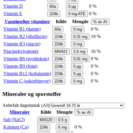
Vitamin D
0 %
60a
0
µg
Vitamin E
0 %
224b
0
mg-ATE
Vannløselige vitaminer
Kilde
Mengde
% av AI
Vitamin B1 (tiamin)
0 %
60a
0
mg
Vitamin B2 (riboflavin)
19 %
224b
0,31
mg
Vitamin B3 (niacin)
224b
0
mg
Niacinekvivalenter
16 %
MI0421
2,6
mg
Vitamin B6 (pyridoksin)
0 %
224b
0,01
mg
Vitamin B9 (folat)
0 %
224b
0
µg
Vitamin B12 (kobalamin)
0 %
224b
0
µg
Vitamin C (askorbinsyre)
0 %
224b
0
mg
Mineraler og sporstoffer
Anbefalt dagsinntak (AI)
Mineraler
Kilde
Mengde
% av AI
Salt (NaCl)
MI0120
0,5
g
Kalsium (Ca)
0 %
224b
6
mg