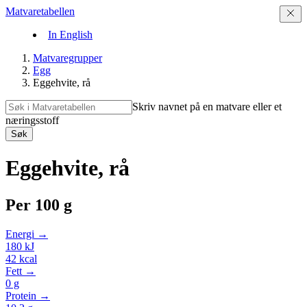
Matvaretabellen
In English
Matvaregrupper
Egg
Eggehvite, rå
Skriv navnet på en matvare eller et
næringsstoff
Søk
Eggehvite, rå
Per
100 g
Energi →
180
kJ
42
kcal
Fett →
0
g
Protein →