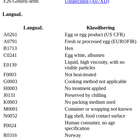
F26 Generic-term
Unspecified (A07XD)
LanguaL
LanguaL
Klassifisering
A0261
Egg or egg product (US CFR)
A0791
Fresh or processed egg (EUROFIR)
B1713
Hen
C0241
Egg white, albumen
Liquid, high viscosity, with no
E0139
visible particles
F0003
Not heat-treated
G0003
Cooking method not applicable
H0003
No treatment applied
J0131
Preserved by chilling
K0003
No packing medium used
M0001
Container or wrapping not known
N0052
Egg shell, food contact surface
Human consumer, no age
P0024
specification
R0316
Norway