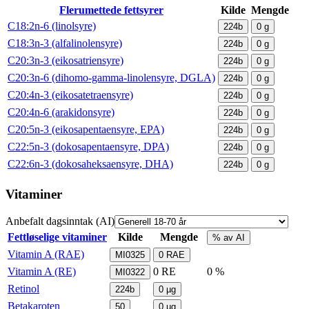
Flerumettede fettsyrer
Kilde
Mengde
C18:2n-6 (linolsyre)
224b
0
g
C18:3n-3 (alfalinolensyre)
224b
0
g
C20:3n-3 (eikosatriensyre)
224b
0
g
C20:3n-6 (dihomo-gamma-linolensyre, DGLA)
224b
0
g
C20:4n-3 (eikosatetraensyre)
224b
0
g
C20:4n-6 (arakidonsyre)
224b
0
g
C20:5n-3 (eikosapentaensyre, EPA)
224b
0
g
C22:5n-3 (dokosapentaensyre, DPA)
224b
0
g
C22:6n-3 (dokosaheksaensyre, DHA)
224b
0
g
Vitaminer
Anbefalt dagsinntak (AI)
Fettløselige vitaminer
Kilde
Mengde
% av AI
Vitamin A (RAE)
MI0325
0
RAE
Vitamin A (RE)
0
RE
0 %
MI0322
Retinol
224b
0
µg
Betakaroten
50
0
µg