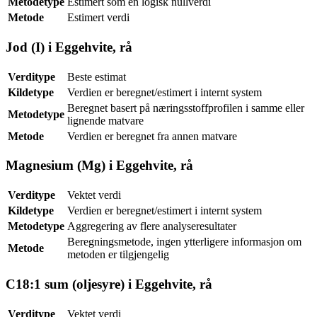
Metodetype
Estimert som en logisk nullverdi
Metode
Estimert verdi
Jod (I) i Eggehvite, rå
Verditype
Beste estimat
Kildetype
Verdien er beregnet/estimert i internt system
Beregnet basert på næringsstoffprofilen i samme eller
Metodetype
lignende matvare
Metode
Verdien er beregnet fra annen matvare
Magnesium (Mg) i Eggehvite, rå
Verditype
Vektet verdi
Kildetype
Verdien er beregnet/estimert i internt system
Metodetype
Aggregering av flere analyseresultater
Beregningsmetode, ingen ytterligere informasjon om
Metode
metoden er tilgjengelig
C18:1 sum (oljesyre) i Eggehvite, rå
Verditype
Vektet verdi