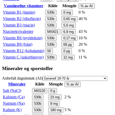
Vannløselige vitaminer
Kilde
Mengde
% av AI
Vitamin B1 (tiamin)
0 %
530b
0
mg
Vitamin B2 (riboflavin)
40 %
530b
0,65
mg
Vitamin B3 (niacin)
530b
5,6
mg
Niacinekvivalenter
43 %
MI0421
6,9
mg
Vitamin B6 (pyridoksin)
10 %
530b
0,17
mg
Vitamin B9 (folat)
20 %
530b
69
µg
Vitamin B12 (kobalamin)
0 %
50
0
µg
Vitamin C (askorbinsyre)
11 %
530b
12
mg
Mineraler og sporstoffer
Anbefalt dagsinntak (AI)
Mineraler
Kilde
Mengde
% av AI
Salt (NaCl)
MI0120
0
g
Kalsium (Ca)
2 %
530b
23
mg
Natrium (Na)
530b
8
mg
Kalium (K)
5 %
530b
180
mg