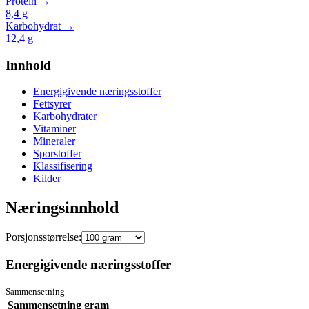
Protein →
8,4
g
Karbohydrat →
12,4
g
Innhold
Energigivende næringsstoffer
Fettsyrer
Karbohydrater
Vitaminer
Mineraler
Sporstoffer
Klassifisering
Kilder
Næringsinnhold
Porsjonsstørrelse:
Energigivende næringsstoffer
Sammensetning
Sammensetning
gram