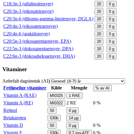
C18:3n-3 (alfalinolensyre)
20
0
g
C20:3n-3 (eikosatriensyre)
20
0
g
C20:3n-6 (dihomo-gamma-linolensyre, DGLA)
20
0
g
C20:4n-3 (eikosatetraensyre)
20
0
g
C20:4n-6 (arakidonsyre)
20
0
g
C20:5n-3 (eikosapentaensyre, EPA)
20
0
g
C22:5n-3 (dokosapentaensyre, DPA)
20
0
g
C22:6n-3 (dokosaheksaensyre, DHA)
20
0
g
Vitaminer
Anbefalt dagsinntak (AI)
Fettløselige vitaminer
Kilde
Mengde
% av AI
Vitamin A (RAE)
MI0325
1
RAE
Vitamin A (RE)
2
RE
0 %
MI0322
Retinol
50
0
µg
Betakaroten
530b
14
µg
Vitamin D
0 %
50
0
µg
Vitamin E
6 %
530b
0,7
mg-ATE