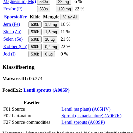
Magnesium (Mg)
6 %
530b
22
mg
Fosfor (P)
22 %
530b
120
mg
Sporstoffer
Kilde
Mengde
% av AI
Jern (Fe)
16 %
530b
1,8
mg
Sink (Zn)
11 %
530b
1,3
mg
Selen (Se)
21 %
530b
18
µg
Kobber (Cu)
22 %
530b
0,2
mg
Jod (I)
0 %
530b
0
µg
Klassifisering
Matvare-ID:
06.273
FoodEx2:
Lentil sprouts (A00SP)
Fasetter
F01 Source
Lentil (as plant) (A05HV)
F02 Part-nature
Sprout (as part-nature) (A067R)
F27 Source-commodities
Lentil sprouts (A00SP)