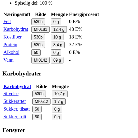
Spiselig del: 100 %
Næringsstoff
Kilde
Mengde
Energiprosent
Fett
0 E%
530b
0
g
Karbohydrat
48 E%
MI0181
12,4
g
Kostfiber
18 E%
530b
10
g
Protein
32 E%
530b
8,4
g
Alkohol
0 E%
50
0
g
Vann
-
MI0142
69
g
Karbohydrater
Karbohydrat
Kilde
Mengde
Stivelse
530b
10,7
g
Sukkerarter
MI0512
1,7
g
Sukker, tilsatt
50
0
g
Sukker, fritt
50
0
g
Fettsyrer