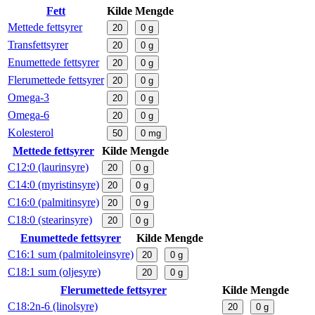
Fett
Kilde
Mengde
Mettede fettsyrer
20
0
g
Transfettsyrer
20
0
g
Enumettede fettsyrer
20
0
g
Flerumettede fettsyrer
20
0
g
Omega-3
20
0
g
Omega-6
20
0
g
Kolesterol
50
0
mg
Mettede fettsyrer
Kilde
Mengde
C12:0 (laurinsyre)
20
0
g
C14:0 (myristinsyre)
20
0
g
C16:0 (palmitinsyre)
20
0
g
C18:0 (stearinsyre)
20
0
g
Enumettede fettsyrer
Kilde
Mengde
C16:1 sum (palmitoleinsyre)
20
0
g
C18:1 sum (oljesyre)
20
0
g
Flerumettede fettsyrer
Kilde
Mengde
C18:2n-6 (linolsyre)
20
0
g