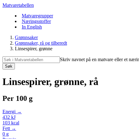
Matvaretabellen
Matvaregrupper
Næringsstoffer
In English
Grønnsaker
Grønnsaker, rå og tilberedt
Linsespirer, grønne
Skriv navnet på en matvare eller et næri
Søk
Linsespirer, grønne, rå
Per
100 g
Energi →
432
kJ
103
kcal
Fett →
0
g