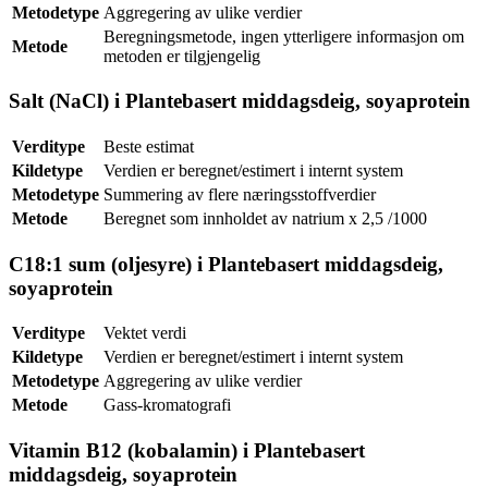
Metodetype
Aggregering av ulike verdier
Beregningsmetode, ingen ytterligere informasjon om
Metode
metoden er tilgjengelig
Salt (NaCl) i Plantebasert middagsdeig, soyaprotein
Verditype
Beste estimat
Kildetype
Verdien er beregnet/estimert i internt system
Metodetype
Summering av flere næringsstoffverdier
Metode
Beregnet som innholdet av natrium x 2,5 /1000
C18:1 sum (oljesyre) i Plantebasert middagsdeig,
soyaprotein
Verditype
Vektet verdi
Kildetype
Verdien er beregnet/estimert i internt system
Metodetype
Aggregering av ulike verdier
Metode
Gass-kromatografi
Vitamin B12 (kobalamin) i Plantebasert
middagsdeig, soyaprotein