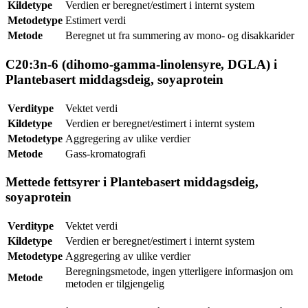
Kildetype
Verdien er beregnet/estimert i internt system
Metodetype
Estimert verdi
Metode
Beregnet ut fra summering av mono- og disakkarider
C20:3n-6 (dihomo-gamma-linolensyre, DGLA) i
Plantebasert middagsdeig, soyaprotein
Verditype
Vektet verdi
Kildetype
Verdien er beregnet/estimert i internt system
Metodetype
Aggregering av ulike verdier
Metode
Gass-kromatografi
Mettede fettsyrer i Plantebasert middagsdeig,
soyaprotein
Verditype
Vektet verdi
Kildetype
Verdien er beregnet/estimert i internt system
Metodetype
Aggregering av ulike verdier
Beregningsmetode, ingen ytterligere informasjon om
Metode
metoden er tilgjengelig