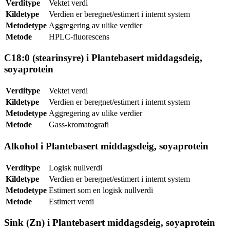
Verditype
Vektet verdi
Kildetype
Verdien er beregnet/estimert i internt system
Metodetype
Aggregering av ulike verdier
Metode
HPLC-fluorescens
C18:0 (stearinsyre) i Plantebasert middagsdeig,
soyaprotein
Verditype
Vektet verdi
Kildetype
Verdien er beregnet/estimert i internt system
Metodetype
Aggregering av ulike verdier
Metode
Gass-kromatografi
Alkohol i Plantebasert middagsdeig, soyaprotein
Verditype
Logisk nullverdi
Kildetype
Verdien er beregnet/estimert i internt system
Metodetype
Estimert som en logisk nullverdi
Metode
Estimert verdi
Sink (Zn) i Plantebasert middagsdeig, soyaprotein