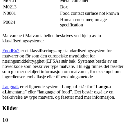
M0151
Metal container
M0213
Box
N0001
Food contact surface not known
Human consumer, no age
P0024
specification
Matvarene i Matvaretabellen beskrives ved hjelp av to
klassifiseringssystemer.
FoodEx2
er et klassifiserings- og standardiseringssystem for
matvarer og fôr som den europeiske myndighet for
næringsmiddeltrygghet (EFSA) står bak. Systemet består av en
hovedkode som beskriver type matvare. I tillegg finnes det fasetter
som gir mer detaljert informasjon om matvaren, for eksempel om
ingredienser, emballasje eller tilberedningsmetode.
LanguaL
er et lignende system . LanguaL står for “
Langua
aL
imentaria” eller “language of food”. Det består også av en
beskrivelse av type matvare, og fasetter med mer informasjon.
Kilder
10