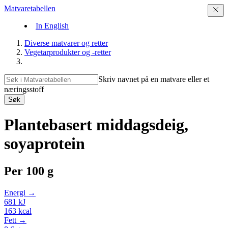
Matvaretabellen
In English
Diverse matvarer og retter
Vegetarprodukter og -retter
Skriv navnet på en matvare eller et
næringsstoff
Søk
Plantebasert middagsdeig,
soyaprotein
Per
100 g
Energi →
681
kJ
163
kcal
Fett →