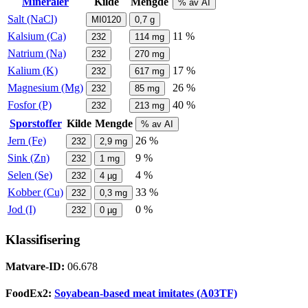
Mineraler
Kilde
Mengde
% av AI
Salt (NaCl)
MI0120
0,7
g
Kalsium (Ca)
11 %
232
114
mg
Natrium (Na)
232
270
mg
Kalium (K)
17 %
232
617
mg
Magnesium (Mg)
26 %
232
85
mg
Fosfor (P)
40 %
232
213
mg
Sporstoffer
Kilde
Mengde
% av AI
Jern (Fe)
26 %
232
2,9
mg
Sink (Zn)
9 %
232
1
mg
Selen (Se)
4 %
232
4
µg
Kobber (Cu)
33 %
232
0,3
mg
Jod (I)
0 %
232
0
µg
Klassifisering
Matvare-ID:
06.678
FoodEx2:
Soyabean-based meat imitates (A03TF)