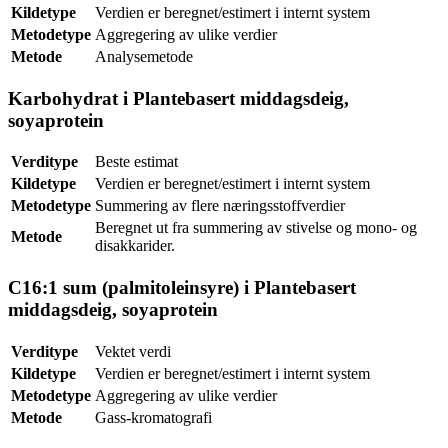
Kildetype
Verdien er beregnet/estimert i internt system
Metodetype
Aggregering av ulike verdier
Metode
Analysemetode
Karbohydrat i Plantebasert middagsdeig,
soyaprotein
Verditype
Beste estimat
Kildetype
Verdien er beregnet/estimert i internt system
Metodetype
Summering av flere næringsstoffverdier
Beregnet ut fra summering av stivelse og mono- og
Metode
disakkarider.
C16:1 sum (palmitoleinsyre) i Plantebasert
middagsdeig, soyaprotein
Verditype
Vektet verdi
Kildetype
Verdien er beregnet/estimert i internt system
Metodetype
Aggregering av ulike verdier
Metode
Gass-kromatografi