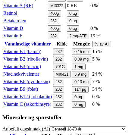
Vitamin A (RE)
0
RE
0 %
MI0322
Retinol
400g
0
µg
Betakaroten
232
0
µg
Vitamin D
0 %
400g
0
µg
Vitamin E
19 %
232
2
mg-ATE
Vannløselige vitaminer
Kilde
Mengde
% av AI
Vitamin B1 (tiamin)
15 %
232
0,15
mg
Vitamin B2 (riboflavin)
5 %
232
0,09
mg
Vitamin B3 (niacin)
701G
1
mg
Niacinekvivalenter
24 %
MI0421
3,9
mg
Vitamin B6 (pyridoksin)
7 %
232
0,13
mg
Vitamin B9 (folat)
34 %
232
114
µg
Vitamin B12 (kobalamin)
0 %
232
0
µg
Vitamin C (askorbinsyre)
0 %
232
0
mg
Mineraler og sporstoffer
Anbefalt dagsinntak (AI)