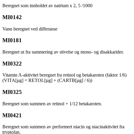
Beregnet som innholdet av natrium x 2, 5 /1000
MI0142
Vann beregnet ved differanse
MI0181
Beregnet ut fra summering av stivelse og mono- og disakkarider.
MI0322
Vitamin A-aktivitet beregnet fra retinol og betakaroten (faktor 1/6)
(VITA[µg] = RETOL[µg] + (CARTB[µg] / 6))
MI0325
Beregnet som summen av retinol + 1/12 betakaroten.
MI0421
Beregnet som summen av preformert niacin og niacinaktivitet fra
tryptofan.