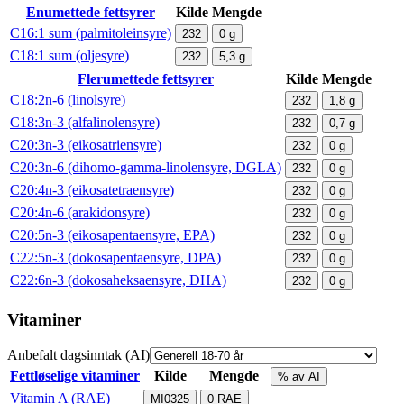
Enumettede fettsyrer
Kilde
Mengde
C16:1 sum (palmitoleinsyre)
232
0
g
C18:1 sum (oljesyre)
232
5,3
g
Flerumettede fettsyrer
Kilde
Mengde
C18:2n-6 (linolsyre)
232
1,8
g
C18:3n-3 (alfalinolensyre)
232
0,7
g
C20:3n-3 (eikosatriensyre)
232
0
g
C20:3n-6 (dihomo-gamma-linolensyre, DGLA)
232
0
g
C20:4n-3 (eikosatetraensyre)
232
0
g
C20:4n-6 (arakidonsyre)
232
0
g
C20:5n-3 (eikosapentaensyre, EPA)
232
0
g
C22:5n-3 (dokosapentaensyre, DPA)
232
0
g
C22:6n-3 (dokosaheksaensyre, DHA)
232
0
g
Vitaminer
Anbefalt dagsinntak (AI)
Fettløselige vitaminer
Kilde
Mengde
% av AI
Vitamin A (RAE)
MI0325
0
RAE