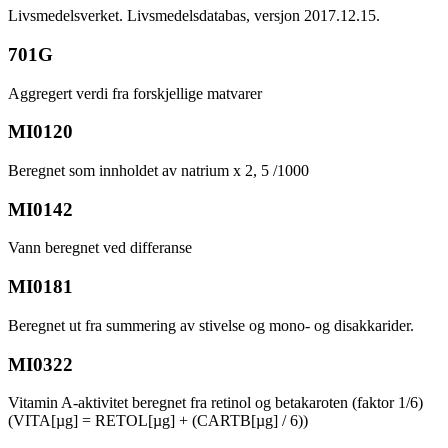
Livsmedelsverket. Livsmedelsdatabas, versjon 2017.12.15.
701G
Aggregert verdi fra forskjellige matvarer
MI0120
Beregnet som innholdet av natrium x 2, 5 /1000
MI0142
Vann beregnet ved differanse
MI0181
Beregnet ut fra summering av stivelse og mono- og disakkarider.
MI0322
Vitamin A-aktivitet beregnet fra retinol og betakaroten (faktor 1/6)
(VITA[µg] = RETOL[µg] + (CARTB[µg] / 6))