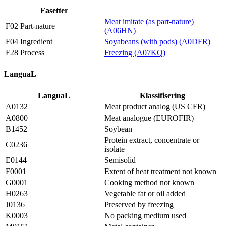
Fasetter
Meat imitate (as part-nature)
F02 Part-nature
(A06HN)
F04 Ingredient
Soyabeans (with pods) (A0DFR)
F28 Process
Freezing (A07KQ)
LanguaL
LanguaL
Klassifisering
A0132
Meat product analog (US CFR)
A0800
Meat analogue (EUROFIR)
B1452
Soybean
Protein extract, concentrate or
C0236
isolate
E0144
Semisolid
F0001
Extent of heat treatment not known
G0001
Cooking method not known
H0263
Vegetable fat or oil added
J0136
Preserved by freezing
K0003
No packing medium used