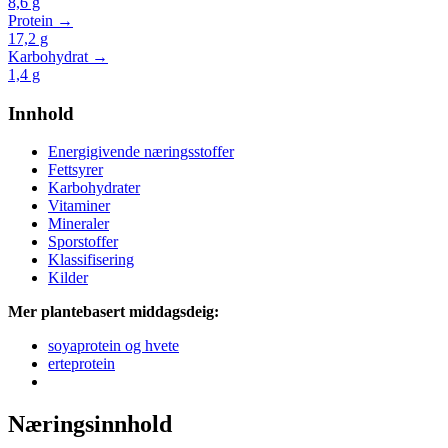
8,6
g
Protein →
17,2
g
Karbohydrat →
1,4
g
Innhold
Energigivende næringsstoffer
Fettsyrer
Karbohydrater
Vitaminer
Mineraler
Sporstoffer
Klassifisering
Kilder
Mer plantebasert middagsdeig:
soyaprotein og hvete
erteprotein
Næringsinnhold