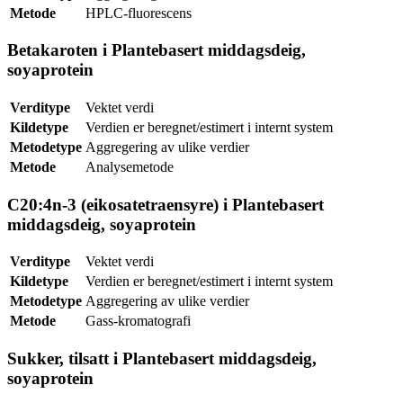
Metode
HPLC-fluorescens
Betakaroten i Plantebasert middagsdeig,
soyaprotein
Verditype
Vektet verdi
Kildetype
Verdien er beregnet/estimert i internt system
Metodetype
Aggregering av ulike verdier
Metode
Analysemetode
C20:4n-3 (eikosatetraensyre) i Plantebasert
middagsdeig, soyaprotein
Verditype
Vektet verdi
Kildetype
Verdien er beregnet/estimert i internt system
Metodetype
Aggregering av ulike verdier
Metode
Gass-kromatografi
Sukker, tilsatt i Plantebasert middagsdeig,
soyaprotein