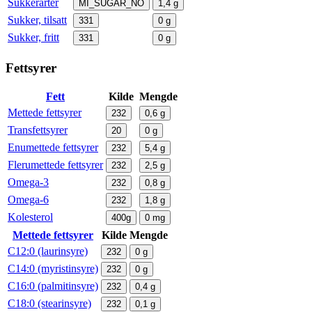
Sukkerarter
MI_SUGAR_NO
1,4
g
Sukker, tilsatt
331
0
g
Sukker, fritt
331
0
g
Fettsyrer
Fett
Kilde
Mengde
Mettede fettsyrer
232
0,6
g
Transfettsyrer
20
0
g
Enumettede fettsyrer
232
5,4
g
Flerumettede fettsyrer
232
2,5
g
Omega-3
232
0,8
g
Omega-6
232
1,8
g
Kolesterol
400g
0
mg
Mettede fettsyrer
Kilde
Mengde
C12:0 (laurinsyre)
232
0
g
C14:0 (myristinsyre)
232
0
g
C16:0 (palmitinsyre)
232
0,4
g
C18:0 (stearinsyre)
232
0,1
g