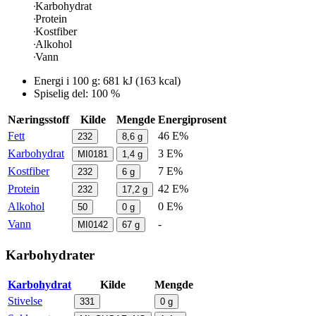
Karbohydrat
Protein
Kostfiber
Alkohol
Vann
Energi i
100 g
:
681
kJ
(
163
kcal)
Spiselig del: 100 %
Næringsstoff
Kilde
Mengde
Energiprosent
Fett
46 E%
232
8,6
g
Karbohydrat
3 E%
MI0181
1,4
g
Kostfiber
7 E%
232
6
g
Protein
42 E%
232
17,2
g
Alkohol
0 E%
50
0
g
Vann
-
MI0142
67
g
Karbohydrater
Karbohydrat
Kilde
Mengde
Stivelse
331
0
g