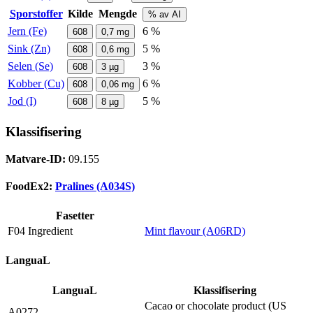
Sporstoffer
Kilde
Mengde
% av AI
Jern (Fe)
6 %
608
0,7
mg
Sink (Zn)
5 %
608
0,6
mg
Selen (Se)
3 %
608
3
µg
Kobber (Cu)
6 %
608
0,06
mg
Jod (I)
5 %
608
8
µg
Klassifisering
Matvare-ID:
09.155
FoodEx2:
Pralines (A034S)
Fasetter
F04 Ingredient
Mint flavour (A06RD)
LanguaL
LanguaL
Klassifisering
Cacao or chocolate product (US
A0272