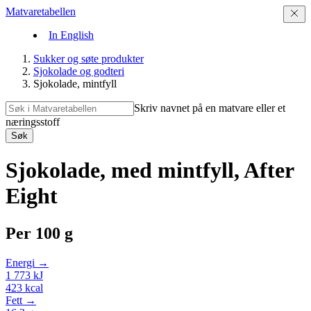
Matvaretabellen
In English
Sukker og søte produkter
Sjokolade og godteri
Sjokolade, mintfyll
Skriv navnet på en matvare eller et
næringsstoff
Søk
Sjokolade, med mintfyll, After
Eight
Per
100 g
Energi →
1 773
kJ
423
kcal
Fett →