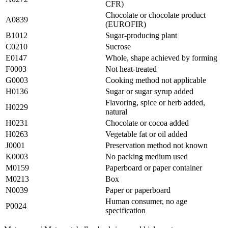
CFR)
Chocolate or chocolate product
A0839
(EUROFIR)
B1012
Sugar-producing plant
C0210
Sucrose
E0147
Whole, shape achieved by forming
F0003
Not heat-treated
G0003
Cooking method not applicable
H0136
Sugar or sugar syrup added
Flavoring, spice or herb added,
H0229
natural
H0231
Chocolate or cocoa added
H0263
Vegetable fat or oil added
J0001
Preservation method not known
K0003
No packing medium used
M0159
Paperboard or paper container
M0213
Box
N0039
Paper or paperboard
Human consumer, no age
P0024
specification