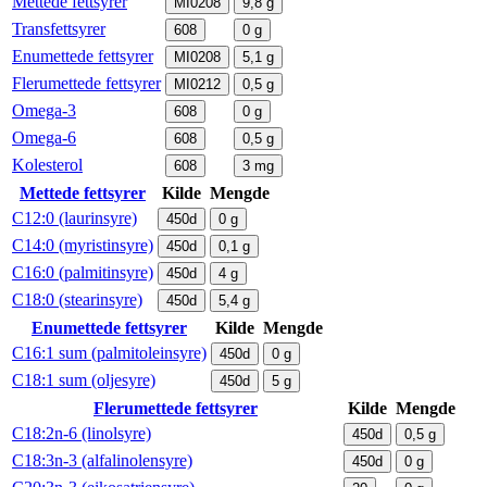
Mettede fettsyrer
MI0208
9,8
g
Transfettsyrer
608
0
g
Enumettede fettsyrer
MI0208
5,1
g
Flerumettede fettsyrer
MI0212
0,5
g
Omega-3
608
0
g
Omega-6
608
0,5
g
Kolesterol
608
3
mg
Mettede fettsyrer
Kilde
Mengde
C12:0 (laurinsyre)
450d
0
g
C14:0 (myristinsyre)
450d
0,1
g
C16:0 (palmitinsyre)
450d
4
g
C18:0 (stearinsyre)
450d
5,4
g
Enumettede fettsyrer
Kilde
Mengde
C16:1 sum (palmitoleinsyre)
450d
0
g
C18:1 sum (oljesyre)
450d
5
g
Flerumettede fettsyrer
Kilde
Mengde
C18:2n-6 (linolsyre)
450d
0,5
g
C18:3n-3 (alfalinolensyre)
450d
0
g