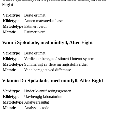
Eight
Verditype
Beste estimat
Kildetype
Annen matvaredatabase
Metodetype
Estimert verdi
Metode
Estimert verdi
Vann i Sjokolade, med mintfyll, After Eight
Verditype
Beste estimat
Kildetype
Verdien er beregnet/estimert i internt system
Metodetype
Summering av flere næringsstoffverdier
Metode
Vann beregnet ved differanse
Vitamin D i Sjokolade, med mintfyll, After Eight
Verditype
Under kvantifiseringsgrensen
Kildetype
Uavhengig laboratorium
Metodetype
Analyseresultat
Metode
Analysemetode