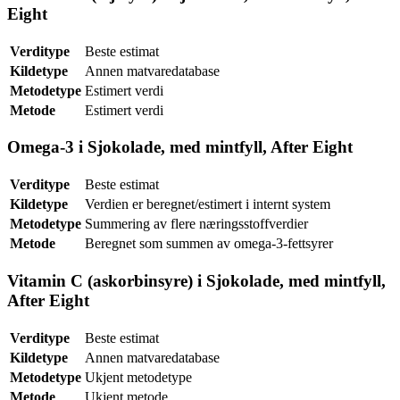
Eight
Verditype
Beste estimat
Kildetype
Annen matvaredatabase
Metodetype
Estimert verdi
Metode
Estimert verdi
Omega-3 i Sjokolade, med mintfyll, After Eight
Verditype
Beste estimat
Kildetype
Verdien er beregnet/estimert i internt system
Metodetype
Summering av flere næringsstoffverdier
Metode
Beregnet som summen av omega-3-fettsyrer
Vitamin C (askorbinsyre) i Sjokolade, med mintfyll,
After Eight
Verditype
Beste estimat
Kildetype
Annen matvaredatabase
Metodetype
Ukjent metodetype
Metode
Ukjent metode