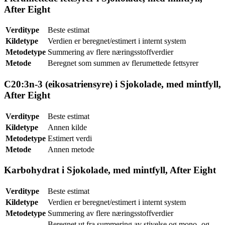
After Eight
Verditype
Beste estimat
Kildetype
Verdien er beregnet/estimert i internt system
Metodetype
Summering av flere næringsstoffverdier
Metode
Beregnet som summen av flerumettede fettsyrer
C20:3n-3 (eikosatriensyre) i Sjokolade, med mintfyll,
After Eight
Verditype
Beste estimat
Kildetype
Annen kilde
Metodetype
Estimert verdi
Metode
Annen metode
Karbohydrat i Sjokolade, med mintfyll, After Eight
Verditype
Beste estimat
Kildetype
Verdien er beregnet/estimert i internt system
Metodetype
Summering av flere næringsstoffverdier
Beregnet ut fra summering av stivelse og mono- og