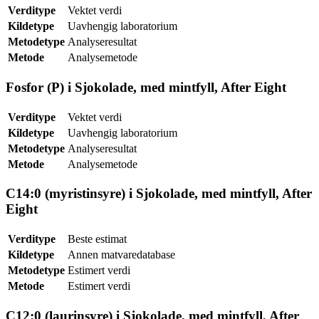
Verditype
Vektet verdi
Kildetype
Uavhengig laboratorium
Metodetype
Analyseresultat
Metode
Analysemetode
Fosfor (P) i Sjokolade, med mintfyll, After Eight
Verditype
Vektet verdi
Kildetype
Uavhengig laboratorium
Metodetype
Analyseresultat
Metode
Analysemetode
C14:0 (myristinsyre) i Sjokolade, med mintfyll, After
Eight
Verditype
Beste estimat
Kildetype
Annen matvaredatabase
Metodetype
Estimert verdi
Metode
Estimert verdi
C12:0 (laurinsyre) i Sjokolade, med mintfyll, After