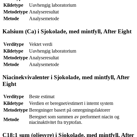
Kildetype
Uavhengig laboratorium
Metodetype
Analyseresultat
Metode
Analysemetode
Kalsium (Ca) i Sjokolade, med mintfyll, After Eight
Verditype
Vektet verdi
Kildetype
Uavhengig laboratorium
Metodetype
Analyseresultat
Metode
Analysemetode
Niacinekvivalenter i Sjokolade, med mintfyll, After
Eight
Verditype
Beste estimat
Kildetype
Verdien er beregnet/estimert i internt system
Metodetype
Beregninger basert på omregningsfaktorer
Beregnet som summen av preformert niacin og
Metode
niacinaktivitet fra tryptofan.
C18:1 sum (oljesyre) i Sjokolade, med mintfyll, After