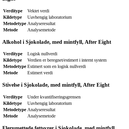
Verditype
Vektet verdi
Kildetype
Uavhengig laboratorium
Metodetype
Analyseresultat
Metode
Analysemetode
Alkohol i Sjokolade, med mintfyll, After Eight
Verditype
Logisk nullverdi
Kildetype
Verdien er beregnet/estimert i internt system
Metodetype
Estimert som en logisk nullverdi
Metode
Estimert verdi
Stivelse i Sjokolade, med mintfyll, After Eight
Verditype
Under kvantifiseringsgrensen
Kildetype
Uavhengig laboratorium
Metodetype
Analyseresultat
Metode
Analysemetode
Flerumettede fettsyrer i Sjokolade, med mintfyll,