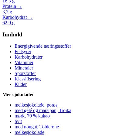
16,3
g
Protein →
3,7
g
Karbohydrat →
62,9
g
Innhold
Energigivende næringsstoffer
Fettsyrer
Karbohydrater
Vitaminer
Mineraler
Sporstoffer
Klassifisering
Kilder
Mer sjokolade:
melkesjokolade, porøs
med gelé og marsipan, Troika
mørk, 70 % kakao
hvit
med nougat, Toblerone
melkesjokolade