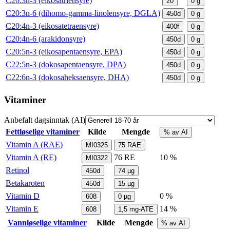
C20:3n-3 (eikosatriensyre)
20
0
g
C20:3n-6 (dihomo-gamma-linolensyre, DGLA)
450d
0
g
C20:4n-3 (eikosatetraensyre)
400f
0
g
C20:4n-6 (arakidonsyre)
450d
0
g
C20:5n-3 (eikosapentaensyre, EPA)
450d
0
g
C22:5n-3 (dokosapentaensyre, DPA)
450d
0
g
C22:6n-3 (dokosaheksaensyre, DHA)
450d
0
g
Vitaminer
Anbefalt dagsinntak (AI)
Fettløselige vitaminer
Kilde
Mengde
% av AI
Vitamin A (RAE)
MI0325
75
RAE
Vitamin A (RE)
76
RE
10 %
MI0322
Retinol
450d
74
µg
Betakaroten
450d
15
µg
Vitamin D
0 %
608
0
µg
Vitamin E
14 %
608
1,5
mg-ATE
Vannløselige vitaminer
Kilde
Mengde
% av AI