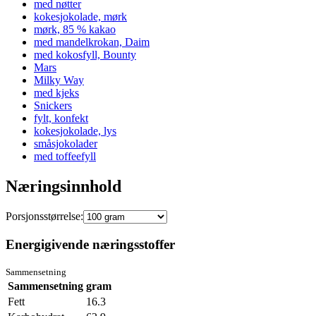
med nøtter
kokesjokolade, mørk
mørk, 85 % kakao
med mandelkrokan, Daim
med kokosfyll, Bounty
Mars
Milky Way
med kjeks
Snickers
fylt, konfekt
kokesjokolade, lys
småsjokolader
med toffeefyll
Næringsinnhold
Porsjonsstørrelse:
Energigivende næringsstoffer
Sammensetning
Sammensetning
gram
Fett
16.3