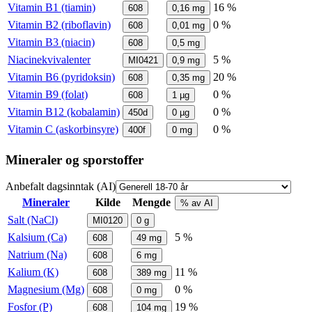
Vitamin B1 (tiamin)
16 %
608
0,16
mg
Vitamin B2 (riboflavin)
0 %
608
0,01
mg
Vitamin B3 (niacin)
608
0,5
mg
Niacinekvivalenter
5 %
MI0421
0,9
mg
Vitamin B6 (pyridoksin)
20 %
608
0,35
mg
Vitamin B9 (folat)
0 %
608
1
µg
Vitamin B12 (kobalamin)
0 %
450d
0
µg
Vitamin C (askorbinsyre)
0 %
400f
0
mg
Mineraler og sporstoffer
Anbefalt dagsinntak (AI)
Mineraler
Kilde
Mengde
% av AI
Salt (NaCl)
MI0120
0
g
Kalsium (Ca)
5 %
608
49
mg
Natrium (Na)
608
6
mg
Kalium (K)
11 %
608
389
mg
Magnesium (Mg)
0 %
608
0
mg
Fosfor (P)
19 %
608
104
mg