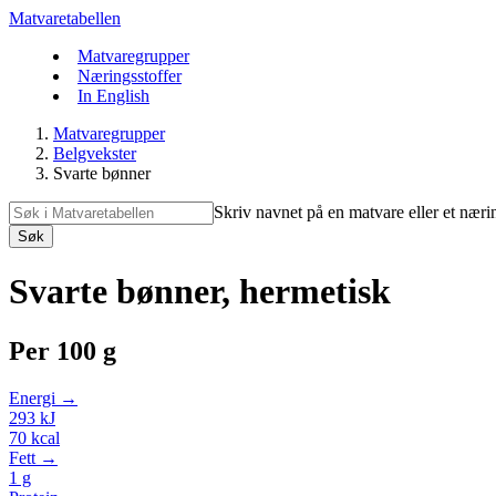
Matvaretabellen
Matvaregrupper
Næringsstoffer
In English
Matvaregrupper
Belgvekster
Svarte bønner
Skriv navnet på en matvare eller et næri
Søk
Svarte bønner, hermetisk
Per
100 g
Energi →
293
kJ
70
kcal
Fett →
1
g