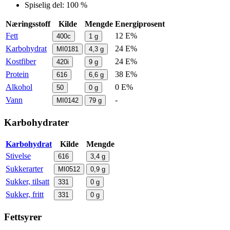
Spiselig del: 100 %
Næringsstoff
Kilde
Mengde
Energiprosent
Fett
12 E%
400c
1
g
Karbohydrat
24 E%
MI0181
4,3
g
Kostfiber
24 E%
420i
9
g
Protein
38 E%
616
6,6
g
Alkohol
0 E%
50
0
g
Vann
-
MI0142
79
g
Karbohydrater
Karbohydrat
Kilde
Mengde
Stivelse
616
3,4
g
Sukkerarter
MI0512
0,9
g
Sukker, tilsatt
331
0
g
Sukker, fritt
331
0
g
Fettsyrer