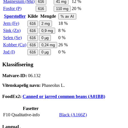
Magnesium (Mg)
12 %
616
41
mg
Fosfor (P)
20 %
616
110
mg
Sporstoffer
Kilde
Mengde
% av AI
Jern (Fe)
18 %
616
2
mg
Sink (Zn)
8 %
616
0,9
mg
Selen (Se)
0 %
616
0
µg
Kobber (Cu)
26 %
616
0,24
mg
Jod (I)
0 %
616
0
µg
Klassifisering
Matvare-ID:
06.132
Vitenskapelig navn:
Phaseolus L.
FoodEx2:
Canned or jarred common beans (A01BB)
Fasetter
F10 Qualitative-info
Black (A166Z)
LanguaL