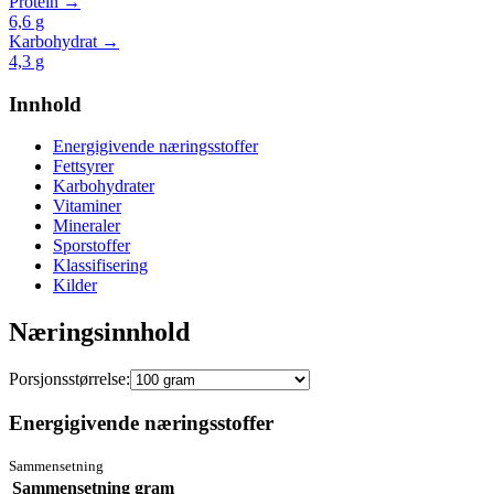
Protein →
6,6
g
Karbohydrat →
4,3
g
Innhold
Energigivende næringsstoffer
Fettsyrer
Karbohydrater
Vitaminer
Mineraler
Sporstoffer
Klassifisering
Kilder
Næringsinnhold
Porsjonsstørrelse:
Energigivende næringsstoffer
Sammensetning
Sammensetning
gram