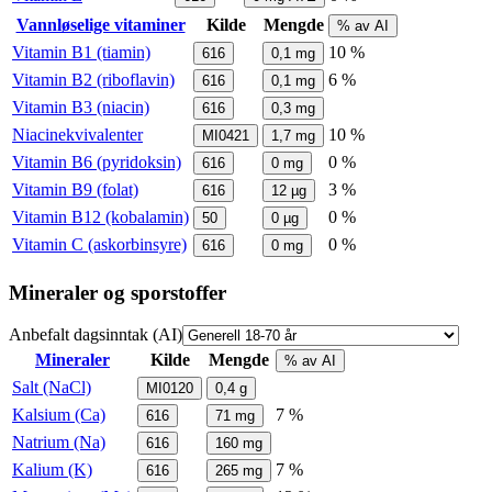
Vannløselige vitaminer
Kilde
Mengde
% av AI
Vitamin B1 (tiamin)
10 %
616
0,1
mg
Vitamin B2 (riboflavin)
6 %
616
0,1
mg
Vitamin B3 (niacin)
616
0,3
mg
Niacinekvivalenter
10 %
MI0421
1,7
mg
Vitamin B6 (pyridoksin)
0 %
616
0
mg
Vitamin B9 (folat)
3 %
616
12
µg
Vitamin B12 (kobalamin)
0 %
50
0
µg
Vitamin C (askorbinsyre)
0 %
616
0
mg
Mineraler og sporstoffer
Anbefalt dagsinntak (AI)
Mineraler
Kilde
Mengde
% av AI
Salt (NaCl)
MI0120
0,4
g
Kalsium (Ca)
7 %
616
71
mg
Natrium (Na)
616
160
mg
Kalium (K)
7 %
616
265
mg