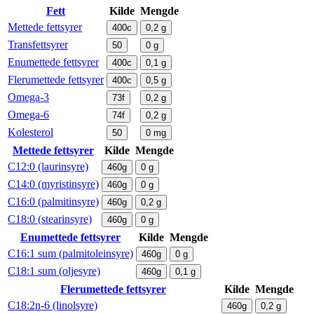
Fett
Kilde
Mengde
Mettede fettsyrer
400c
0,2
g
Transfettsyrer
50
0
g
Enumettede fettsyrer
400c
0,1
g
Flerumettede fettsyrer
400c
0,5
g
Omega-3
73f
0,2
g
Omega-6
74f
0,2
g
Kolesterol
50
0
mg
Mettede fettsyrer
Kilde
Mengde
C12:0 (laurinsyre)
460g
0
g
C14:0 (myristinsyre)
460g
0
g
C16:0 (palmitinsyre)
460g
0,2
g
C18:0 (stearinsyre)
460g
0
g
Enumettede fettsyrer
Kilde
Mengde
C16:1 sum (palmitoleinsyre)
460g
0
g
C18:1 sum (oljesyre)
460g
0,1
g
Flerumettede fettsyrer
Kilde
Mengde
C18:2n-6 (linolsyre)
460g
0,2
g