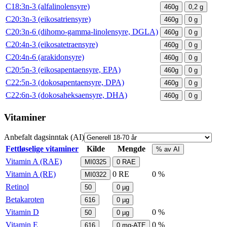
C18:3n-3 (alfalinolensyre)
460g
0,2
g
C20:3n-3 (eikosatriensyre)
460g
0
g
C20:3n-6 (dihomo-gamma-linolensyre, DGLA)
460g
0
g
C20:4n-3 (eikosatetraensyre)
460g
0
g
C20:4n-6 (arakidonsyre)
460g
0
g
C20:5n-3 (eikosapentaensyre, EPA)
460g
0
g
C22:5n-3 (dokosapentaensyre, DPA)
460g
0
g
C22:6n-3 (dokosaheksaensyre, DHA)
460g
0
g
Vitaminer
Anbefalt dagsinntak (AI)
Fettløselige vitaminer
Kilde
Mengde
% av AI
Vitamin A (RAE)
MI0325
0
RAE
Vitamin A (RE)
0
RE
0 %
MI0322
Retinol
50
0
µg
Betakaroten
616
0
µg
Vitamin D
0 %
50
0
µg
Vitamin E
0 %
616
0
mg-ATE