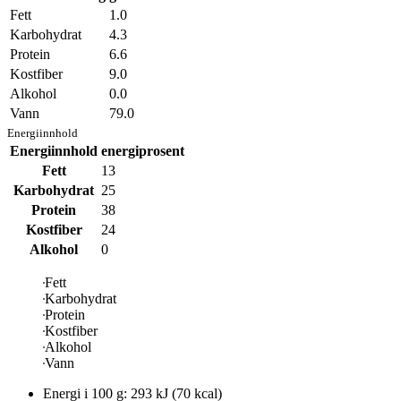
Fett
1.0
Karbohydrat
4.3
Protein
6.6
Kostfiber
9.0
Alkohol
0.0
Vann
79.0
Energiinnhold
Energiinnhold
energiprosent
Fett
13
Karbohydrat
25
Protein
38
Kostfiber
24
Alkohol
0
Fett
Karbohydrat
Protein
Kostfiber
Alkohol
Vann
Energi i
100 g
:
293
kJ
(
70
kcal)