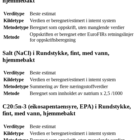
hjemmebakt
Verditype
Beste estimat
Kildetype
Verdien er beregnet/estimert i internt system
Metodetype
Beregnet som oppskrift, uten manglende verdier
Oppskriften er beregnet etter EuroFIRs retningslinjer
Metode
for oppskriftsberegning
Salt (NaCl) i Rundstykke, fint, med vann,
hjemmebakt
Verditype
Beste estimat
Kildetype
Verdien er beregnet/estimert i internt system
Metodetype
Summering av flere næringsstoffverdier
Metode
Beregnet som innholdet av natrium x 2,5 /1000
C20:5n-3 (eikosapentaensyre, EPA) i Rundstykke,
fint, med vann, hjemmebakt
Verditype
Beste estimat
Kildetype
Verdien er beregnet/estimert i internt system