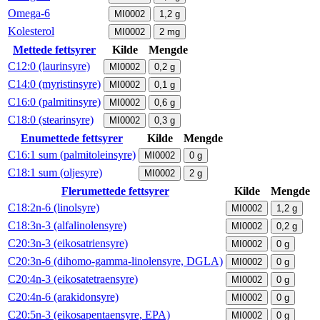
Omega-6
MI0002
1,2
g
Kolesterol
MI0002
2
mg
Mettede fettsyrer
Kilde
Mengde
C12:0 (laurinsyre)
MI0002
0,2
g
C14:0 (myristinsyre)
MI0002
0,1
g
C16:0 (palmitinsyre)
MI0002
0,6
g
C18:0 (stearinsyre)
MI0002
0,3
g
Enumettede fettsyrer
Kilde
Mengde
C16:1 sum (palmitoleinsyre)
MI0002
0
g
C18:1 sum (oljesyre)
MI0002
2
g
Flerumettede fettsyrer
Kilde
Mengde
C18:2n-6 (linolsyre)
MI0002
1,2
g
C18:3n-3 (alfalinolensyre)
MI0002
0,2
g
C20:3n-3 (eikosatriensyre)
MI0002
0
g
C20:3n-6 (dihomo-gamma-linolensyre, DGLA)
MI0002
0
g
C20:4n-3 (eikosatetraensyre)
MI0002
0
g
C20:4n-6 (arakidonsyre)
MI0002
0
g
C20:5n-3 (eikosapentaensyre, EPA)
MI0002
0
g