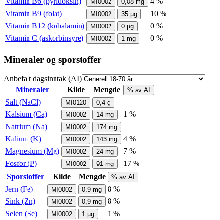
Vitamin B6 (pyridoksin)
4 %
MI0002
0,08
mg
Vitamin B9 (folat)
10 %
MI0002
35
µg
Vitamin B12 (kobalamin)
0 %
MI0002
0
µg
Vitamin C (askorbinsyre)
0 %
MI0002
1
mg
Mineraler og sporstoffer
Anbefalt dagsinntak (AI)
Mineraler
Kilde
Mengde
% av AI
Salt (NaCl)
MI0120
0,4
g
Kalsium (Ca)
1 %
MI0002
14
mg
Natrium (Na)
MI0002
174
mg
Kalium (K)
4 %
MI0002
143
mg
Magnesium (Mg)
7 %
MI0002
24
mg
Fosfor (P)
17 %
MI0002
91
mg
Sporstoffer
Kilde
Mengde
% av AI
Jern (Fe)
8 %
MI0002
0,9
mg
Sink (Zn)
8 %
MI0002
0,9
mg
Selen (Se)
1 %
MI0002
1
µg