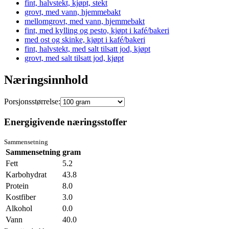
fint, halvstekt, kjøpt, stekt
grovt, med vann, hjemmebakt
mellomgrovt, med vann, hjemmebakt
fint, med kylling og pesto, kjøpt i kafé/bakeri
med ost og skinke, kjøpt i kafé/bakeri
fint, halvstekt, med salt tilsatt jod, kjøpt
grovt, med salt tilsatt jod, kjøpt
Næringsinnhold
Porsjonsstørrelse:
Energigivende næringsstoffer
Sammensetning
Sammensetning
gram
Fett
5.2
Karbohydrat
43.8
Protein
8.0
Kostfiber
3.0
Alkohol
0.0
Vann
40.0