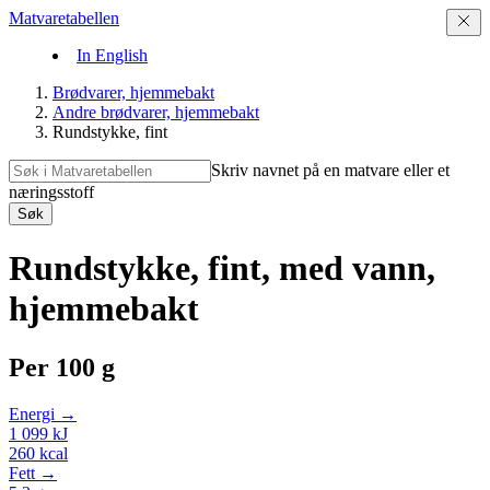
Matvaretabellen
In English
Brødvarer, hjemmebakt
Andre brødvarer, hjemmebakt
Rundstykke, fint
Skriv navnet på en matvare eller et
næringsstoff
Søk
Rundstykke, fint, med vann,
hjemmebakt
Per
100 g
Energi →
1 099
kJ
260
kcal
Fett →