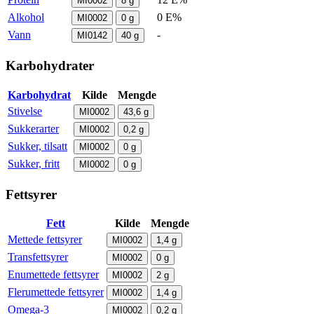
MI0002
8
g
Alkohol
0 E%
MI0002
0
g
Vann
-
MI0142
40
g
Karbohydrater
Karbohydrat
Kilde
Mengde
Stivelse
MI0002
43,6
g
Sukkerarter
MI0002
0,2
g
Sukker, tilsatt
MI0002
0
g
Sukker, fritt
MI0002
0
g
Fettsyrer
Fett
Kilde
Mengde
Mettede fettsyrer
MI0002
1,4
g
Transfettsyrer
MI0002
0
g
Enumettede fettsyrer
MI0002
2
g
Flerumettede fettsyrer
MI0002
1,4
g
Omega-3
MI0002
0,2
g