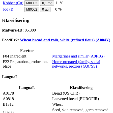
Kobber (Cu)
11 %
MI0002
0,1
mg
Jod (I)
0 %
MI0002
0
µg
Klassifisering
Matvare-ID:
05.300
FoodEx2:
Wheat bread and rolls, white (refined flour) (A004Y)
Fasetter
F04 Ingredient
Margarines and similar (A0F1G)
F22 Preparation-production-
Home prepared (family, social
place
networks, proxies) (A07SS)
LanguaL
LanguaL
Klassifisering
A0178
Bread (US CFR)
A0818
Leavened bread (EUROFIR)
B1312
Wheat
Seed, skin removed, germ removed
C0208