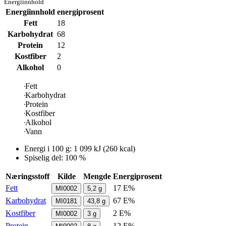
Energiinnhold
Energiinnhold
energiprosent
Fett
18
Karbohydrat
68
Protein
12
Kostfiber
2
Alkohol
0
Fett
Karbohydrat
Protein
Kostfiber
Alkohol
Vann
Energi i
100 g
:
1 099
kJ
(
260
kcal)
Spiselig del: 100 %
Næringsstoff
Kilde
Mengde
Energiprosent
Fett
17 E%
MI0002
5,2
g
Karbohydrat
67 E%
MI0181
43,8
g
Kostfiber
2 E%
MI0002
3
g
Protein
12 E%