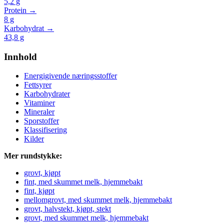
5,2
g
Protein →
8
g
Karbohydrat →
43,8
g
Innhold
Energigivende næringsstoffer
Fettsyrer
Karbohydrater
Vitaminer
Mineraler
Sporstoffer
Klassifisering
Kilder
Mer rundstykke:
grovt, kjøpt
fint, med skummet melk, hjemmebakt
fint, kjøpt
mellomgrovt, med skummet melk, hjemmebakt
grovt, halvstekt, kjøpt, stekt
grovt, med skummet melk, hjemmebakt