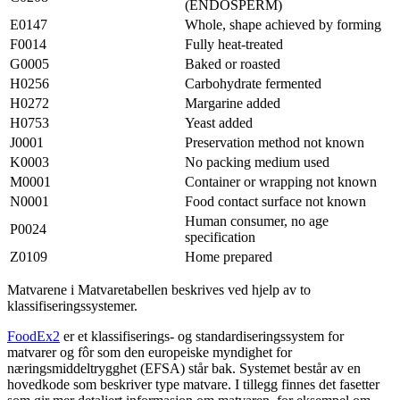
(ENDOSPERM)
E0147
Whole, shape achieved by forming
F0014
Fully heat-treated
G0005
Baked or roasted
H0256
Carbohydrate fermented
H0272
Margarine added
H0753
Yeast added
J0001
Preservation method not known
K0003
No packing medium used
M0001
Container or wrapping not known
N0001
Food contact surface not known
Human consumer, no age
P0024
specification
Z0109
Home prepared
Matvarene i Matvaretabellen beskrives ved hjelp av to
klassifiseringssystemer.
FoodEx2
er et klassifiserings- og standardiseringssystem for
matvarer og fôr som den europeiske myndighet for
næringsmiddeltrygghet (EFSA) står bak. Systemet består av en
hovedkode som beskriver type matvare. I tillegg finnes det fasetter