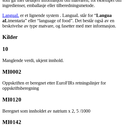
som gir mer detaljert informasjon om matvaren, for eksempel om
ingredienser, emballasje eller tilberedningsmetode.
LanguaL
er et lignende system . LanguaL står for “
Langua
aL
imentaria” eller “language of food”. Det består også av en
beskrivelse av type matvare, og fasetter med mer informasjon.
Kilder
10
Manglende verdi, ukjent innhold.
MI0002
Oppskriften er beregnet etter EuroFIRs retningslinjer for
oppskriftsberegning
MI0120
Beregnet som innholdet av natrium x 2, 5 /1000
MI0142