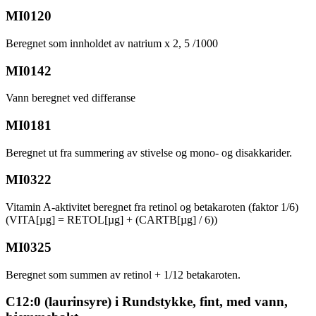
MI0120
Beregnet som innholdet av natrium x 2, 5 /1000
MI0142
Vann beregnet ved differanse
MI0181
Beregnet ut fra summering av stivelse og mono- og disakkarider.
MI0322
Vitamin A-aktivitet beregnet fra retinol og betakaroten (faktor 1/6)
(VITA[µg] = RETOL[µg] + (CARTB[µg] / 6))
MI0325
Beregnet som summen av retinol + 1/12 betakaroten.
C12:0 (laurinsyre) i Rundstykke, fint, med vann,