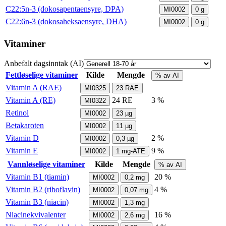
C22:5n-3 (dokosapentaensyre, DPA)
MI0002
0
g
C22:6n-3 (dokosaheksaensyre, DHA)
MI0002
0
g
Vitaminer
Anbefalt dagsinntak (AI)
Fettløselige vitaminer
Kilde
Mengde
% av AI
Vitamin A (RAE)
MI0325
23
RAE
Vitamin A (RE)
24
RE
3 %
MI0322
Retinol
MI0002
23
µg
Betakaroten
MI0002
11
µg
Vitamin D
2 %
MI0002
0,3
µg
Vitamin E
9 %
MI0002
1
mg-ATE
Vannløselige vitaminer
Kilde
Mengde
% av AI
Vitamin B1 (tiamin)
20 %
MI0002
0,2
mg
Vitamin B2 (riboflavin)
4 %
MI0002
0,07
mg
Vitamin B3 (niacin)
MI0002
1,3
mg
Niacinekvivalenter
16 %
MI0002
2,6
mg