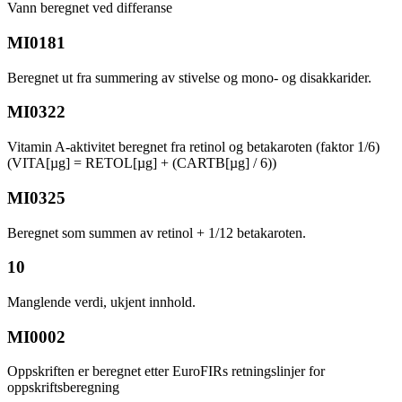
Vann beregnet ved differanse
MI0181
Beregnet ut fra summering av stivelse og mono- og disakkarider.
MI0322
Vitamin A-aktivitet beregnet fra retinol og betakaroten (faktor 1/6)
(VITA[µg] = RETOL[µg] + (CARTB[µg] / 6))
MI0325
Beregnet som summen av retinol + 1/12 betakaroten.
10
Manglende verdi, ukjent innhold.
MI0002
Oppskriften er beregnet etter EuroFIRs retningslinjer for
oppskriftsberegning