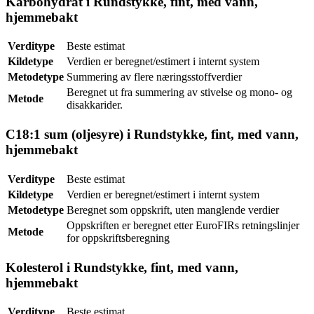
Karbohydrat i Rundstykke, fint, med vann,
hjemmebakt
Verditype
Beste estimat
Kildetype
Verdien er beregnet/estimert i internt system
Metodetype
Summering av flere næringsstoffverdier
Beregnet ut fra summering av stivelse og mono- og
Metode
disakkarider.
C18:1 sum (oljesyre) i Rundstykke, fint, med vann,
hjemmebakt
Verditype
Beste estimat
Kildetype
Verdien er beregnet/estimert i internt system
Metodetype
Beregnet som oppskrift, uten manglende verdier
Oppskriften er beregnet etter EuroFIRs retningslinjer
Metode
for oppskriftsberegning
Kolesterol i Rundstykke, fint, med vann,
hjemmebakt
Verditype
Beste estimat