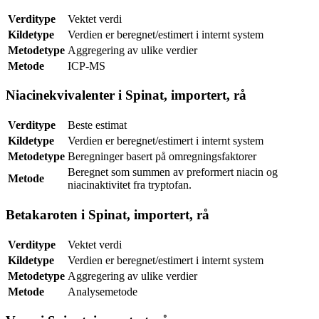
Verditype
Vektet verdi
Kildetype
Verdien er beregnet/estimert i internt system
Metodetype
Aggregering av ulike verdier
Metode
ICP-MS
Niacinekvivalenter i Spinat, importert, rå
Verditype
Beste estimat
Kildetype
Verdien er beregnet/estimert i internt system
Metodetype
Beregninger basert på omregningsfaktorer
Beregnet som summen av preformert niacin og
Metode
niacinaktivitet fra tryptofan.
Betakaroten i Spinat, importert, rå
Verditype
Vektet verdi
Kildetype
Verdien er beregnet/estimert i internt system
Metodetype
Aggregering av ulike verdier
Metode
Analysemetode