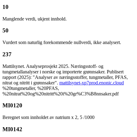
10
Manglende verdi, ukjent innhold.
50
Vurdert som naturlig forekommende nullverdi, ikke analysert.
237
Mattilsynet. Analyseprosjekt 2025. Næringsstoff- og
tungmetallanalyser i norske og importerte grønnsaker. Publisert
rapport (2025): "Analyser av næringsstoffer, tungmetaller, PFAS,
nitrat og nitritt i grønnsaker".
mattilsynet-xp7prod.enonic.cloud
%20tungmetaller, %20PFAS,
%20nitrat%20og%20nitritt%20i%20gr%C3%B8nnsaker.pdf
MI0120
Beregnet som innholdet av natrium x 2, 5 /1000
MI0142