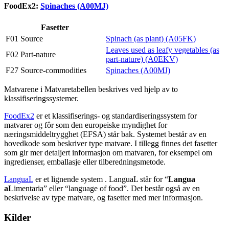
FoodEx2:
Spinaches (A00MJ)
Fasetter
F01 Source
Spinach (as plant) (A05FK)
Leaves used as leafy vegetables (as
F02 Part-nature
part-nature) (A0EKV)
F27 Source-commodities
Spinaches (A00MJ)
Matvarene i Matvaretabellen beskrives ved hjelp av to
klassifiseringssystemer.
FoodEx2
er et klassifiserings- og standardiseringssystem for
matvarer og fôr som den europeiske myndighet for
næringsmiddeltrygghet (EFSA) står bak. Systemet består av en
hovedkode som beskriver type matvare. I tillegg finnes det fasetter
som gir mer detaljert informasjon om matvaren, for eksempel om
ingredienser, emballasje eller tilberedningsmetode.
LanguaL
er et lignende system . LanguaL står for “
Langua
aL
imentaria” eller “language of food”. Det består også av en
beskrivelse av type matvare, og fasetter med mer informasjon.
Kilder