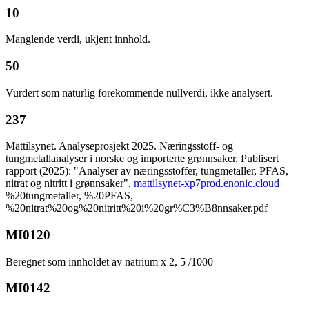
10
Manglende verdi, ukjent innhold.
50
Vurdert som naturlig forekommende nullverdi, ikke analysert.
237
Mattilsynet. Analyseprosjekt 2025. Næringsstoff- og
tungmetallanalyser i norske og importerte grønnsaker. Publisert
rapport (2025): "Analyser av næringsstoffer, tungmetaller, PFAS,
nitrat og nitritt i grønnsaker".
mattilsynet-xp7prod.enonic.cloud
%20tungmetaller, %20PFAS,
%20nitrat%20og%20nitritt%20i%20gr%C3%B8nnsaker.pdf
MI0120
Beregnet som innholdet av natrium x 2, 5 /1000
MI0142