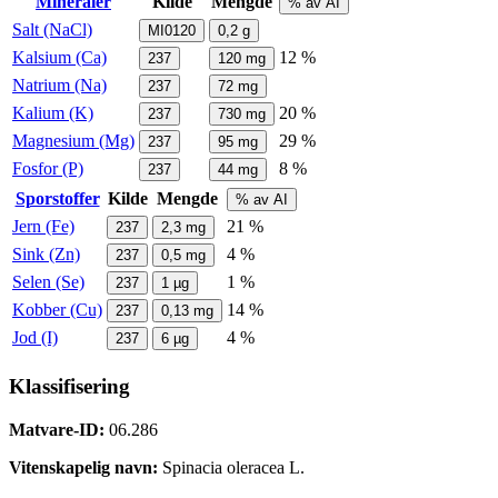
Mineraler
Kilde
Mengde
% av AI
Salt (NaCl)
MI0120
0,2
g
Kalsium (Ca)
12 %
237
120
mg
Natrium (Na)
237
72
mg
Kalium (K)
20 %
237
730
mg
Magnesium (Mg)
29 %
237
95
mg
Fosfor (P)
8 %
237
44
mg
Sporstoffer
Kilde
Mengde
% av AI
Jern (Fe)
21 %
237
2,3
mg
Sink (Zn)
4 %
237
0,5
mg
Selen (Se)
1 %
237
1
µg
Kobber (Cu)
14 %
237
0,13
mg
Jod (I)
4 %
237
6
µg
Klassifisering
Matvare-ID:
06.286
Vitenskapelig navn:
Spinacia oleracea L.