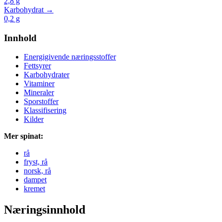
2,8
g
Karbohydrat →
0,2
g
Innhold
Energigivende næringsstoffer
Fettsyrer
Karbohydrater
Vitaminer
Mineraler
Sporstoffer
Klassifisering
Kilder
Mer spinat:
rå
fryst, rå
norsk, rå
dampet
kremet
Næringsinnhold