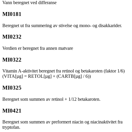
Vann beregnet ved differanse
MI0181
Beregnet ut fra summering av stivelse og mono- og disakkarider.
MI0232
Verdien er beregnet fra annen matvare
MI0322
Vitamin A-aktivitet beregnet fra retinol og betakaroten (faktor 1/6)
(VITA[µg] = RETOL[µg] + (CARTB[µg] / 6))
MI0325
Beregnet som summen av retinol + 1/12 betakaroten.
MI0421
Beregnet som summen av preformert niacin og niacinaktivitet fra
tryptofan.