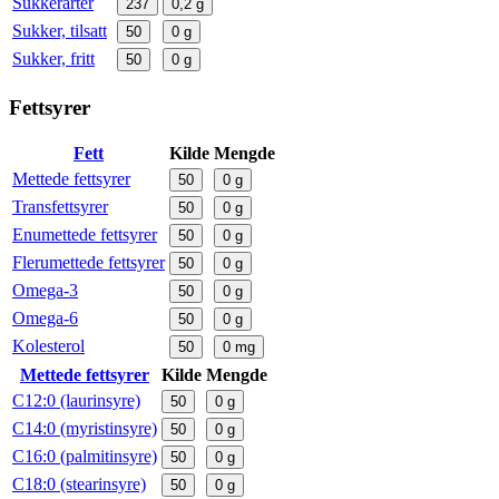
Sukkerarter
237
0,2
g
Sukker, tilsatt
50
0
g
Sukker, fritt
50
0
g
Fettsyrer
Fett
Kilde
Mengde
Mettede fettsyrer
50
0
g
Transfettsyrer
50
0
g
Enumettede fettsyrer
50
0
g
Flerumettede fettsyrer
50
0
g
Omega-3
50
0
g
Omega-6
50
0
g
Kolesterol
50
0
mg
Mettede fettsyrer
Kilde
Mengde
C12:0 (laurinsyre)
50
0
g
C14:0 (myristinsyre)
50
0
g
C16:0 (palmitinsyre)
50
0
g
C18:0 (stearinsyre)
50
0
g