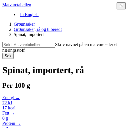
Matvaretabellen
In English
Grønnsaker
Grønnsaker, rå og tilberedt
Spinat, importert
Skriv navnet på en matvare eller et
næringsstoff
Søk
Spinat, importert, rå
Per
100 g
Energi →
72
kJ
17
kcal
Fett →
0
g
Protein →