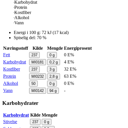
Karbohydrat
Protein
Kostfiber
Alkohol
Vann
Energi i
100 g
:
72
kJ
(
17
kcal)
Spiselig del: 70 %
Næringsstoff
Kilde
Mengde
Energiprosent
Fett
0 E%
237
0
g
Karbohydrat
4 E%
MI0181
0,2
g
Kostfiber
32 E%
237
3
g
Protein
63 E%
MI0232
2,8
g
Alkohol
0 E%
50
0
g
Vann
-
MI0142
94
g
Karbohydrater
Karbohydrat
Kilde
Mengde
Stivelse
237
0
g