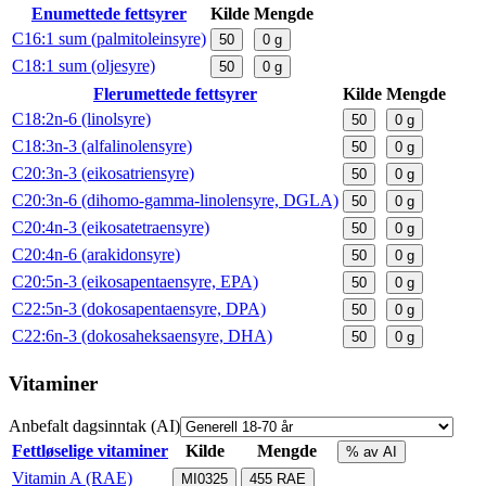
Enumettede fettsyrer
Kilde
Mengde
C16:1 sum (palmitoleinsyre)
50
0
g
C18:1 sum (oljesyre)
50
0
g
Flerumettede fettsyrer
Kilde
Mengde
C18:2n-6 (linolsyre)
50
0
g
C18:3n-3 (alfalinolensyre)
50
0
g
C20:3n-3 (eikosatriensyre)
50
0
g
C20:3n-6 (dihomo-gamma-linolensyre, DGLA)
50
0
g
C20:4n-3 (eikosatetraensyre)
50
0
g
C20:4n-6 (arakidonsyre)
50
0
g
C20:5n-3 (eikosapentaensyre, EPA)
50
0
g
C22:5n-3 (dokosapentaensyre, DPA)
50
0
g
C22:6n-3 (dokosaheksaensyre, DHA)
50
0
g
Vitaminer
Anbefalt dagsinntak (AI)
Fettløselige vitaminer
Kilde
Mengde
% av AI
Vitamin A (RAE)
MI0325
455
RAE