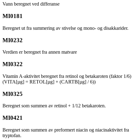
Vann beregnet ved differanse
MI0181
Beregnet ut fra summering av stivelse og mono- og disakkarider.
MI0232
Verdien er beregnet fra annen matvare
MI0322
Vitamin A-aktivitet beregnet fra retinol og betakaroten (faktor 1/6)
(VITA[µg] = RETOL[µg] + (CARTB[µg] / 6))
MI0325
Beregnet som summen av retinol + 1/12 betakaroten.
MI0421
Beregnet som summen av preformert niacin og niacinaktivitet fra
tryptofan.