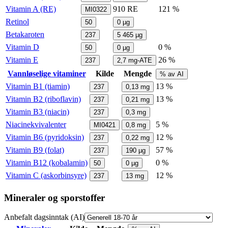
Vitamin A (RE)
910
RE
121 %
MI0322
Retinol
50
0
µg
Betakaroten
237
5 465
µg
Vitamin D
0 %
50
0
µg
Vitamin E
26 %
237
2,7
mg-ATE
Vannløselige vitaminer
Kilde
Mengde
% av AI
Vitamin B1 (tiamin)
13 %
237
0,13
mg
Vitamin B2 (riboflavin)
13 %
237
0,21
mg
Vitamin B3 (niacin)
237
0,3
mg
Niacinekvivalenter
5 %
MI0421
0,8
mg
Vitamin B6 (pyridoksin)
12 %
237
0,22
mg
Vitamin B9 (folat)
57 %
237
190
µg
Vitamin B12 (kobalamin)
0 %
50
0
µg
Vitamin C (askorbinsyre)
12 %
237
13
mg
Mineraler og sporstoffer
Anbefalt dagsinntak (AI)